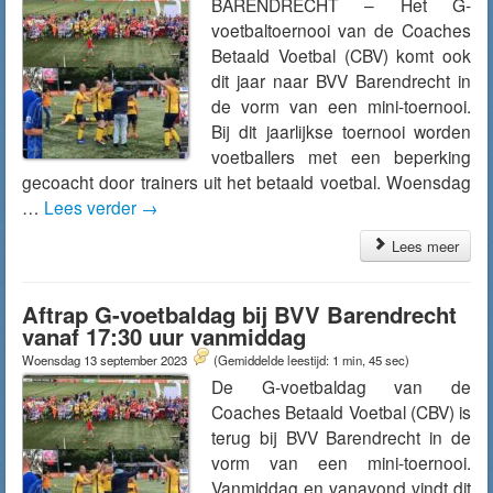
BARENDRECHT – Het G-
voetbaltoernooi van de Coaches
Betaald Voetbal (CBV) komt ook
dit jaar naar BVV Barendrecht in
de vorm van een mini-toernooi.
Bij dit jaarlijkse toernooi worden
voetballers met een beperking
gecoacht door trainers uit het betaald voetbal. Woensdag
…
Lees verder
→
Lees meer
Aftrap G-voetbaldag bij BVV Barendrecht
vanaf 17:30 uur vanmiddag
Woensdag 13 september 2023
(Gemiddelde leestijd: 1 min, 45 sec)
De G-voetbaldag van de
Coaches Betaald Voetbal (CBV) is
terug bij BVV Barendrecht in de
vorm van een mini-toernooi.
Vanmiddag en vanavond vindt dit