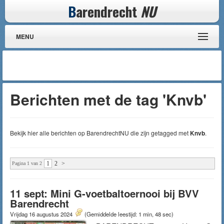
B
arendrecht
NU
MENU
Berichten met de tag 'Knvb'
Bekijk hier alle berichten op BarendrechtNU die zijn getagged met
Knvb
.
1
2
>
Pagina 1 van 2
11 sept: Mini G-voetbaltoernooi bij BVV
Barendrecht
Vrijdag 16 augustus 2024
(Gemiddelde leestijd: 1 min, 48 sec)