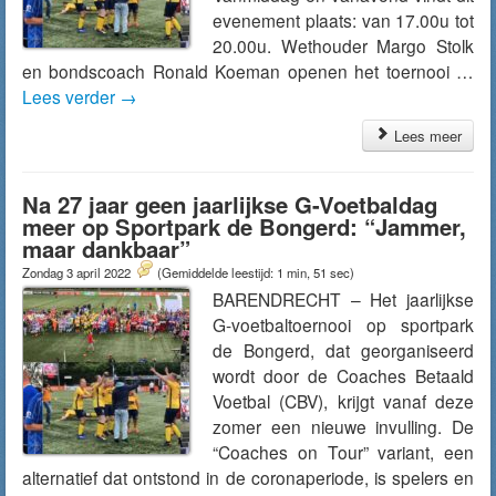
evenement plaats: van 17.00u tot
20.00u. Wethouder Margo Stolk
en bondscoach Ronald Koeman openen het toernooi …
Lees verder
→
Lees meer
Na 27 jaar geen jaarlijkse G-Voetbaldag
meer op Sportpark de Bongerd: “Jammer,
maar dankbaar”
Zondag 3 april 2022
(Gemiddelde leestijd: 1 min, 51 sec)
BARENDRECHT – Het jaarlijkse
G-voetbaltoernooi op sportpark
de Bongerd, dat georganiseerd
wordt door de Coaches Betaald
Voetbal (CBV), krijgt vanaf deze
zomer een nieuwe invulling. De
“Coaches on Tour” variant, een
alternatief dat ontstond in de coronaperiode, is spelers en