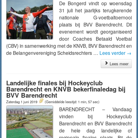
De Bongerd vindt op woensdag
31 juli het jaarlijks terugkerende
nationale G-voetbaltoernooi
plaats bij BVV Barendrecht. Dit
evenement wordt georganiseerd
door Coaches Betaald Voetbal
(CBV) in samenwerking met de KNVB, BVV Barendrecht en
de Belangenvereniging Scheidsrechters …
Lees verder
→
Lees meer
Landelijke finales bij Hockeyclub
Barendrecht en KNVB bekerfinaledag bij
BVV Barendrecht
Zaterdag 1 juni 2019
(Gemiddelde leestijd: 1 min, 57 sec)
BARENDRECHT – Vandaag
vinden bij Hockeyclub
Barendrecht en BVV Barendrecht
de hele dag landelijke of
regionale finales plaats. Bij de