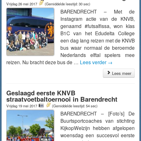
Vrijdag 26 mei 2017
(Gemiddelde leestijd: 30 sec)
BARENDRECHT – Met de
Instagram actie van de KNVB,
genaamd #futsalfissa, won klas
B1C van het Edudelta College
een dag lang reizen met de KNVB
bus waar normaal de beroemde
Nederlands elftal spelers mee
reizen. Nu bracht deze bus de …
Lees verder
→
Lees meer
Geslaagd eerste KNVB
straatvoetbaltoernooi in Barendrecht
Vrijdag 19 mei 2017
(Gemiddelde leestijd: 54 sec)
BARENDRECHT – [Foto’s] De
Buurtsportcoaches van stichting
KijkopWelzijn hebben afgelopen
woensdag een succesvol eerste