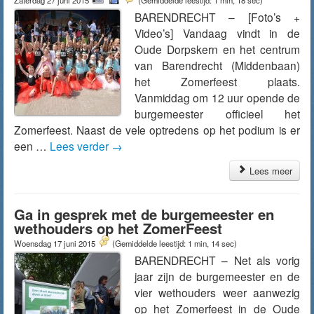
Zaterdag 27 juni 2015
(Gemiddelde leestijd: 1 min, 18 sec)
BARENDRECHT – [Foto’s +
Video’s] Vandaag vindt in de
Oude Dorpskern en het centrum
van Barendrecht (Middenbaan)
het Zomerfeest plaats.
Vanmiddag om 12 uur opende de
burgemeester officieel het
Zomerfeest. Naast de vele optredens op het podium is er
een …
Lees verder
→
Lees meer
Ga in gesprek met de burgemeester en
wethouders op het ZomerFeest
Woensdag 17 juni 2015
(Gemiddelde leestijd: 1 min, 14 sec)
BARENDRECHT – Net als vorig
jaar zijn de burgemeester en de
vier wethouders weer aanwezig
op het Zomerfeest in de Oude