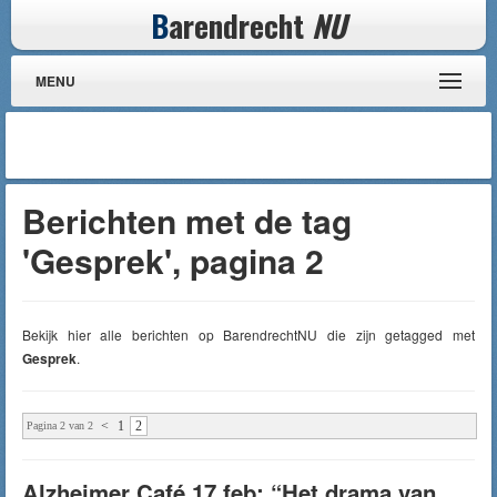
B
arendrecht
NU
MENU
Berichten met de tag
'Gesprek', pagina 2
Bekijk hier alle berichten op BarendrechtNU die zijn getagged met
Gesprek
.
<
1
2
Pagina 2 van 2
Alzheimer Café 17 feb: “Het drama van