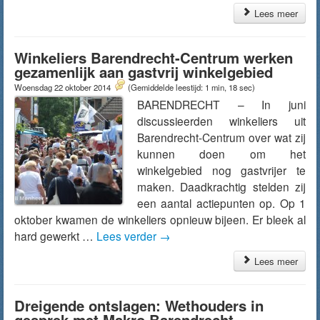
Lees meer
Winkeliers Barendrecht-Centrum werken
gezamenlijk aan gastvrij winkelgebied
Woensdag 22 oktober 2014
(Gemiddelde leestijd: 1 min, 18 sec)
BARENDRECHT – In juni
discussieerden winkeliers uit
Barendrecht-Centrum over wat zij
kunnen doen om het
winkelgebied nog gastvrijer te
maken. Daadkrachtig stelden zij
een aantal actiepunten op. Op 1
oktober kwamen de winkeliers opnieuw bijeen. Er bleek al
hard gewerkt …
Lees verder
→
Lees meer
Dreigende ontslagen: Wethouders in
gesprek met Makro Barendrecht