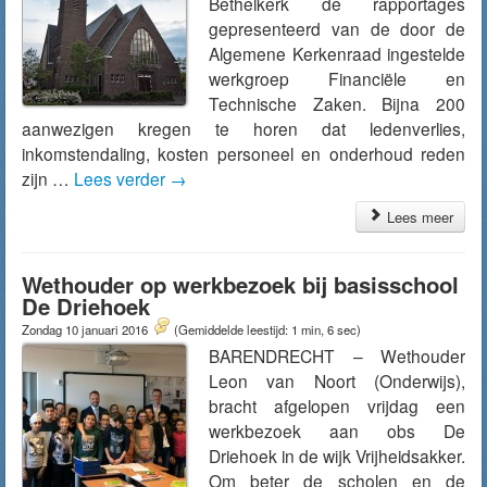
Bethelkerk de rapportages
gepresenteerd van de door de
Algemene Kerkenraad ingestelde
werkgroep Financiële en
Technische Zaken. Bijna 200
aanwezigen kregen te horen dat ledenverlies,
inkomstendaling, kosten personeel en onderhoud reden
zijn …
Lees verder
→
Lees meer
Wethouder op werkbezoek bij basisschool
De Driehoek
Zondag 10 januari 2016
(Gemiddelde leestijd: 1 min, 6 sec)
BARENDRECHT – Wethouder
Leon van Noort (Onderwijs),
bracht afgelopen vrijdag een
werkbezoek aan obs De
Driehoek in de wijk Vrijheidsakker.
Om beter de scholen en de