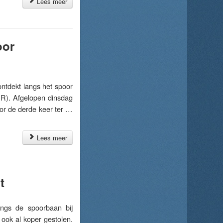
Lees meer
oor
tdekt langs het spoor
BR). Afgelopen dinsdag
oor de derde keer ter …
Lees meer
t
ngs de spoorbaan bij
ook al koper gestolen.