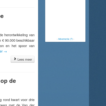
ee
 herontwikkeling van
-
Advertentie (?)
-
n € 90.000 beschikbaar
tion en het spoor van
der
→
Lees meer
 op de
 rond kwart voor drie
tzweg met de Van der