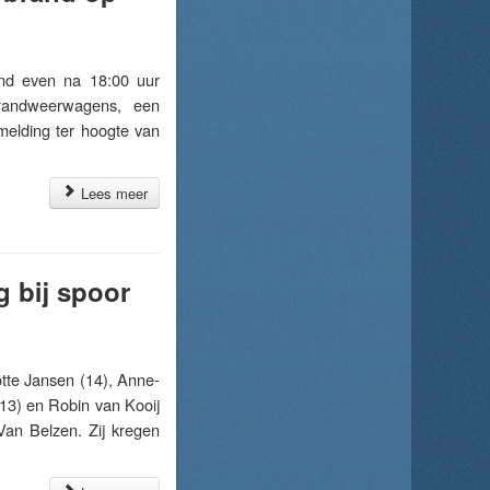
d even na 18:00 uur
randweerwagens, een
melding ter hoogte van
Lees meer
g bij spoor
te Jansen (14), Anne-
13) en Robin van Kooij
Van Belzen. Zij kregen