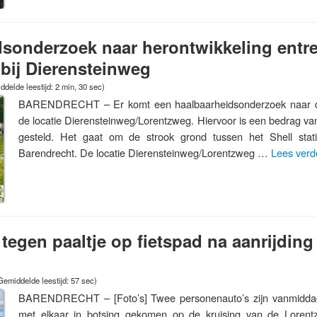
dsonderzoek naar herontwikkeling entr
bij Dierensteinweg
delde leestijd: 2 min, 30 sec)
BARENDRECHT – Er komt een haalbaarheidsonderzoek naar de
de locatie Dierensteinweg/Lorentzweg. Hiervoor is een bedrag va
gesteld. Het gaat om de strook grond tussen het Shell sta
Barendrecht. De locatie Dierensteinweg/Lorentzweg …
Lees ver
 tegen paaltje op fietspad na aanrijding
Gemiddelde leestijd: 57 sec)
BARENDRECHT – [Foto’s] Twee personenauto’s zijn vanmiddag
met elkaar in botsing gekomen op de kruising van de Loren