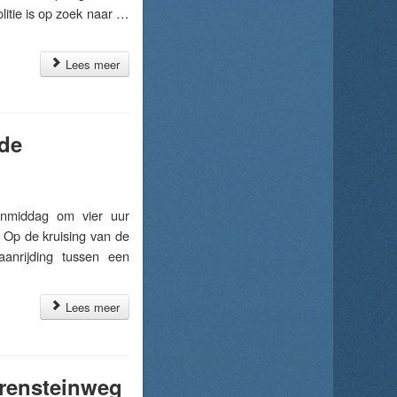
litie is op zoek naar …
Lees meer
 de
nmiddag om vier uur
 Op de kruising van de
anrijding tussen een
Lees meer
erensteinweg