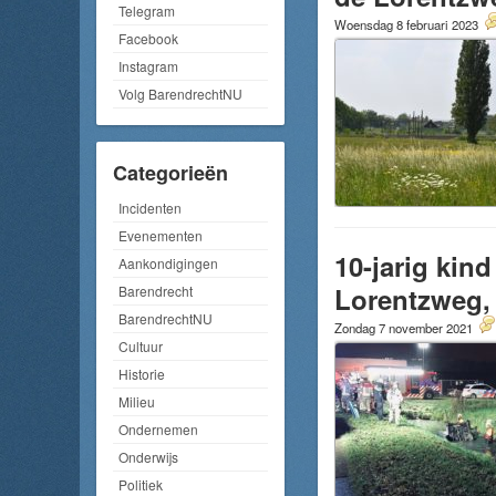
Telegram
Woensdag 8 februari 2023
Facebook
Instagram
Volg BarendrechtNU
Categorieën
Incidenten
Evenementen
10-jarig ki
Aankondigingen
Lorentzweg, 
Barendrecht
BarendrechtNU
Zondag 7 november 2021
Cultuur
Historie
Milieu
Ondernemen
Onderwijs
Politiek