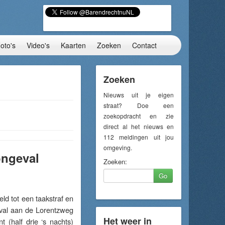
oto's
Video's
Kaarten
Zoeken
Contact
Zoeken
Nieuws uit je eigen
straat? Doe een
zoekopdracht en zie
direct al het nieuws en
112 meldingen uit jou
omgeving.
ongeval
Zoeken:
Go
d tot een taakstraf en
eval aan de Lorentzweg
Het weer in
(half drie ‘s nachts)