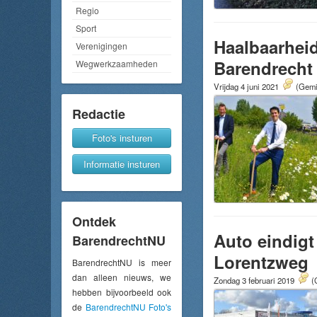
Regio
Sport
Haalbaarhei
Verenigingen
Barendrecht 
Wegwerkzaamheden
Vrijdag 4 juni 2021
(Gemid
Redactie
Foto's insturen
Informatie insturen
Ontdek
Auto eindigt
BarendrechtNU
Lorentzweg
BarendrechtNU is meer
dan alleen nieuws, we
Zondag 3 februari 2019
(
hebben bijvoorbeeld ook
de
BarendrechtNU Foto's