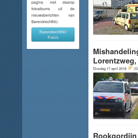
pagina met daarop
fotoalbums uit de
nieuwsberichten van
BarendrechtNU.
BarendrechtNU
Foto's
Mishandelin
Lorentzweg, 
Dinsdag 17 april 2018
(G
Rookgordijn 