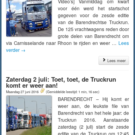
Video’s] Vanmiddag om kwart
voor één werd het startschot
gegeven voor de zesde editie
van de Barendrechtse Truckrun.
De 125 vrachtwagens reden door
grote delen van Barendrecht om
via Carnisselande naar Rhoon te rijden en weer …
Lees
verder
→
Lees meer
Zaterdag 2 juli: Toet, toet, de Truckrun
komt er weer aan!
Maandag 27 juni 2016
(Gemiddelde leestijd: 1 min, 16 sec)
BARENDRECHT – Hij komt er
weer aan, de leukste file van
Barendrecht van het hele jaar: de
Truckrun 2016. Aanstaande
zaterdag (2 juli) start de zesde
editie van de Truckrun om 12:45