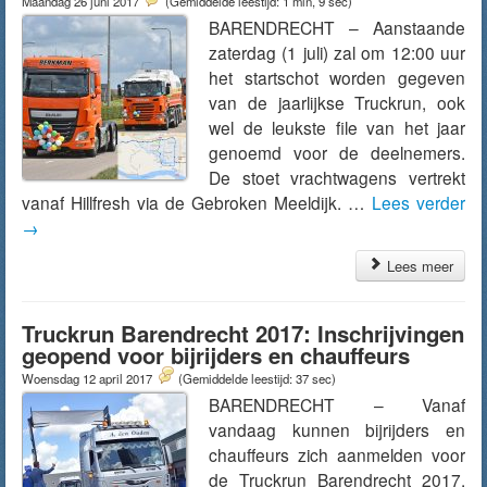
Maandag 26 juni 2017
(Gemiddelde leestijd: 1 min, 9 sec)
BARENDRECHT – Aanstaande
zaterdag (1 juli) zal om 12:00 uur
het startschot worden gegeven
van de jaarlijkse Truckrun, ook
wel de leukste file van het jaar
genoemd voor de deelnemers.
De stoet vrachtwagens vertrekt
vanaf Hillfresh via de Gebroken Meeldijk. …
Lees verder
→
Lees meer
Truckrun Barendrecht 2017: Inschrijvingen
geopend voor bijrijders en chauffeurs
Woensdag 12 april 2017
(Gemiddelde leestijd: 37 sec)
BARENDRECHT – Vanaf
vandaag kunnen bijrijders en
chauffeurs zich aanmelden voor
de Truckrun Barendrecht 2017.