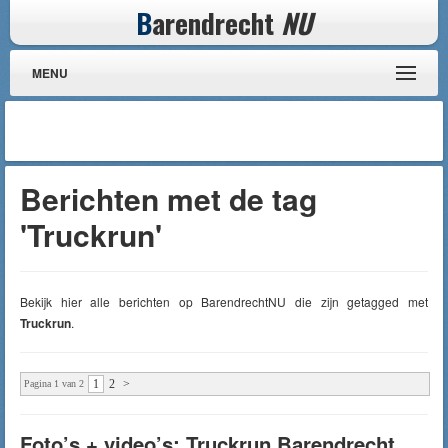
B
arendrecht
NU
MENU
Berichten met de tag
'Truckrun'
Bekijk hier alle berichten op BarendrechtNU die zijn getagged met
Truckrun
.
1
2
>
Pagina 1 van 2
Foto’s + video’s: Truckrun Barendrecht