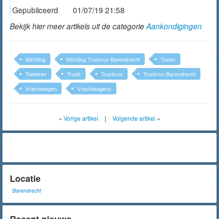
Gepubliceerd
01/07/19 21:58
Bekijk hier meer artikels uit de categorie
Aankondigingen
Stichting
Stichting Truckrun Barendrecht
Toeter
Toeteren
Truck
Truckrun
Truckrun Barendrecht
Vrachtwagen
Vrachtwagens
«
Vorige artikel
|
Volgende artikel
»
Locatie
Barendrecht