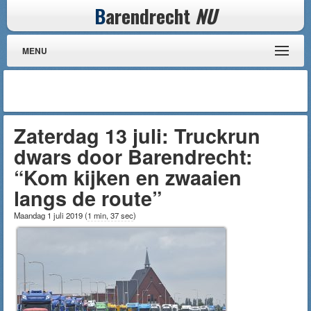
B
arendrecht
NU
MENU
Zaterdag 13 juli: Truckrun
dwars door Barendrecht:
“Kom kijken en zwaaien
langs de route”
Maandag 1 juli 2019
(
1 min, 37 sec
)