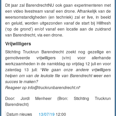
Dit jaar zal BarendrechtNU ook gaan experimenteren met
een video livestream vanaf een drone. Afhankelijk van de
weersomstandigheden (en techniek) zal er live, in beeld
en geluid, worden uitgezonden vanaf de start bij Hillfresh
(‘op de grond’) en/of vanaf een locatie aan de zuidrand
van Barendrecht, via een drone.
Vrijwilligers
Stichting Truckrun Barendrecht zoekt nog gezellige en
gemotiveerde vrijwilligers (v/m) voor allerhande
werkzaamheden in de namiddag op vrijdag 12 juli en voor
zaterdag 13 juli: “
Wie gaan onze andere vrijwilligers
helpen om van de leukste file van Barendrecht weer een
succes te maken?
Reageer op info@truckrunbarendrecht.nl
“
Door:
Jordi Menheer
(Bron: Stichting Truckrun
Barendrecht)
Datum nieuws
13/07/19
12:00