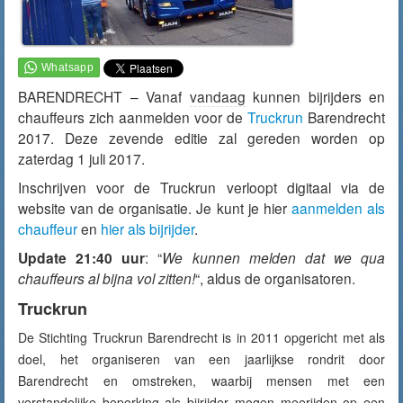
BARENDRECHT – Vanaf
vandaag
kunnen bijrijders en
chauffeurs zich aanmelden voor de
Truckrun
Barendrecht
2017. Deze zevende editie zal gereden worden op
zaterdag 1 juli 2017.
Inschrijven voor de Truckrun verloopt digitaal via de
website van de organisatie. Je kunt je hier
aanmelden als
chauffeur
en
hier als bijrijder
.
Update 21:40 uur
: “
We kunnen melden dat we qua
chauffeurs al bijna vol zitten!
“, aldus de organisatoren.
Truckrun
De Stichting Truckrun Barendrecht is in 2011 opgericht met als
doel, het organiseren van een jaarlijkse rondrit door
Barendrecht en omstreken, waarbij mensen met een
verstandelijke beperking als bijrijder mogen meerijden op een