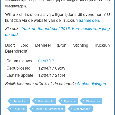
vrachtwagen.
Wilt u zich inzetten als vrijwilliger tijdens dit evenement? U
kunt zich via de website van de Truckrun
aanmelden
.
Zie ook:
Truckrun Barendrecht 2016: Een feestje voor jong
en oud
Door:
Jordi Menheer
(Bron: Stichting Truckrun
Barendrecht)
Datum nieuws
01/07/17
Gepubliceerd
12/04/17 09:09
Laatste update
12/04/17 21:44
Bekijk hier meer artikels uit de categorie
Aankondigingen
Aanmelden
Barendrecht
Bijrijders
Chauffeurs
Truckrun
Truckrun Barendrecht
Vrachtwagen