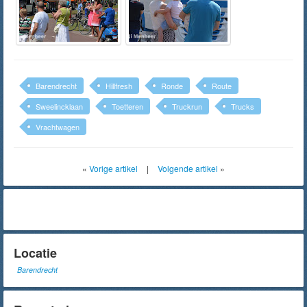
Barendrecht
Hillfresh
Ronde
Route
Sweelincklaan
Toetteren
Truckrun
Trucks
Vrachtwagen
«
Vorige artikel
|
Volgende artikel
»
Locatie
Barendrecht