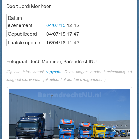
Door:
Jordi Menheer
Datum
evenement
04/07/15
12:45
Gepubliceerd
04/07/15 17:47
Laatste update
16/04/16 11:42
Fotograaf: Jordi Menheer, BarendrechtNU
(Op alle foto's berust
copyright
. Foto's mogen zonder toestemming v.d.
fotograaf niet worden gekopieerd of worden overgenomen.)