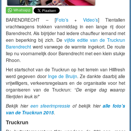
BARENDRECHT – [
Foto’s
+
Video’s
] Tientallen
vrachtwagens trokken
vanmiddag
in een lange rij door
Barendrecht. Als bijrijder had iedere chauffeur iemand met
een beperking bij zich. De
vijfde editie van de Truckrun
Barendrecht
werd vanwege de warmte ingekort. De route
liep nu voornamelijk door Barendrecht met een klein stukje
Rhoon.
Het startschot van de Truckrun op het terrein van Hillfresh
werd gegeven door
Inge de Bruijn
. Ze dankte daarbij alle
vrijwilligers, verkeersregelaars en de organisatie voor het
organiseren van de Truckrun: “
De enige dag waarop
filerijden leuk is!
”
Bekijk hier
een sfeerimpressie
of bekijk hier
alle foto’s
van de Truckrun 2015
.
Truckrun