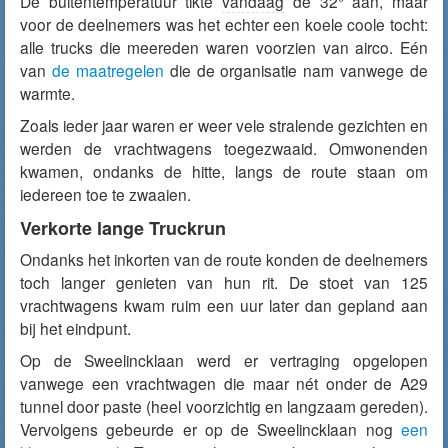
De buitentemperatuur tikte
vandaag
de 32° aan, maar
voor de deelnemers was het echter een koele coole tocht:
alle trucks die meereden waren voorzien van airco. Eén
van
de maatregelen
die de organisatie nam vanwege de
warmte.
Zoals ieder jaar waren er weer vele stralende gezichten en
werden de vrachtwagens toegezwaaid. Omwonenden
kwamen, ondanks de hitte, langs de route staan om
iedereen toe te zwaaien.
Verkorte lange Truckrun
Ondanks het inkorten van de route konden de deelnemers
toch langer genieten van hun rit. De stoet van 125
vrachtwagens kwam ruim een uur later dan gepland aan
bij het eindpunt.
Op de Sweelincklaan werd er vertraging opgelopen
vanwege een vrachtwagen die maar nét onder de A29
tunnel door paste (heel voorzichtig en langzaam gereden).
Vervolgens gebeurde er op de Sweelincklaan nog
een