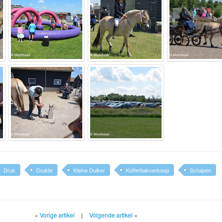
Druk
Drukte
Kleine Duiker
Kofferbakverkoop
Schapen
«
Vorige artikel
|
Volgende artikel
»