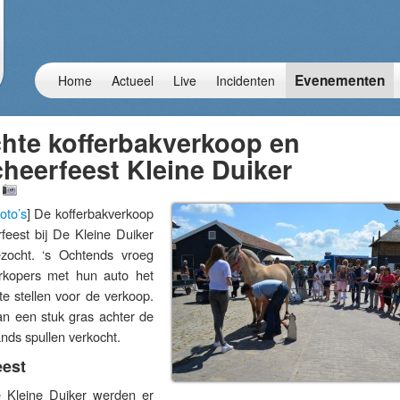
Evenementen
Home
Actueel
Live
Incidenten
hte kofferbakverkoop en
heerfeest Kleine Duiker
oto’s
] De kofferbakverkoop
eest bij De Kleine Duiker
ocht. ‘s Ochtends vroeg
kopers met hun auto het
te stellen voor de verkoop.
an een stuk gras achter de
ds spullen verkocht.
est
e Kleine Duiker werden er