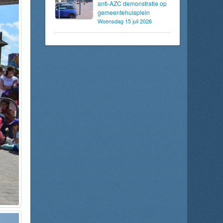
anti-AZC demonstratie op
gemeentehuisplein
Woensdag 15 juli 2026