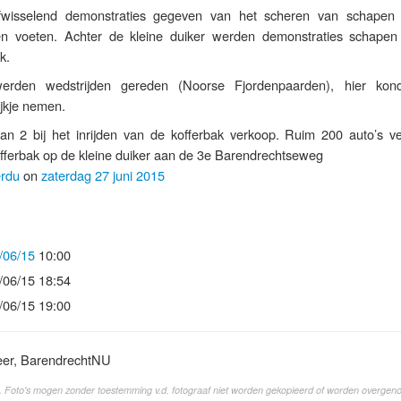
wisselend demonstraties gegeven van het scheren van schapen
n voeten. Achter de kleine duiker werden demonstraties schapen 
k.
erden wedstrijden gereden (Noorse Fjordenpaarden), hier kon
jkje nemen.
 van 2 bij het inrijden van de kofferbak verkoop. Ruim 200 auto’s v
offerbak op de kleine duiker aan de 3e Barendrechtseweg
erdu
on
zaterdag 27 juni 2015
/06/15
10:00
/06/15 18:54
/06/15 19:00
eer, BarendrechtNU
. Foto's mogen zonder toestemming v.d. fotograaf niet worden gekopieerd of worden overgen