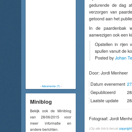
gedurende de dag af
verzorgen van paarde
getoond aan het publie
In de paardenbak w
aanwezigen ook een ki
Opstellen in rijen
spullen vanuit de k
Posted by
Johan T
Door:
Jordi Menheer
Datum evenement
27
-
Advertentie (?)
-
Gepubliceerd
28
Laatste update
28
Miniblog
Bekijk ook de Miniblog
van 28/06/2015 voor
Fotograaf: Jordi Menh
meer informatie en
(Op alle foto's berust
copyright
andere berichten.