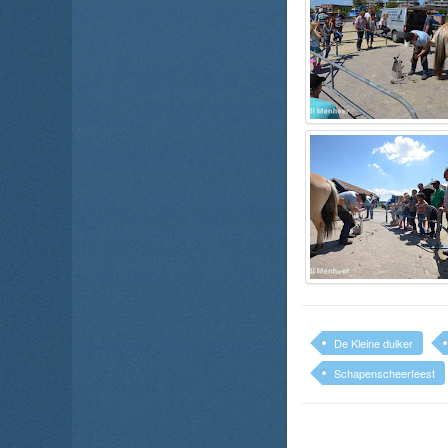
De Kleine duiker
Schapenscheerfeest