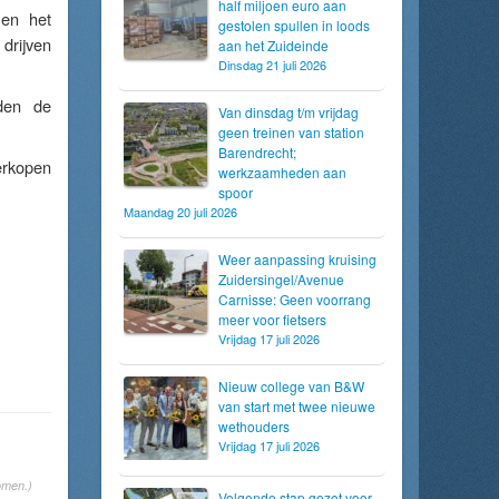
half miljoen euro aan
 en het
gestolen spullen in loods
drijven
aan het Zuideinde
Dinsdag 21 juli 2026
den de
Van dinsdag t/m vrijdag
geen treinen van station
Barendrecht;
erkopen
werkzaamheden aan
spoor
Maandag 20 juli 2026
Weer aanpassing kruising
Zuidersingel/Avenue
Carnisse: Geen voorrang
meer voor fietsers
Vrijdag 17 juli 2026
Nieuw college van B&W
van start met twee nieuwe
wethouders
Vrijdag 17 juli 2026
omen.)
Volgende stap gezet voor