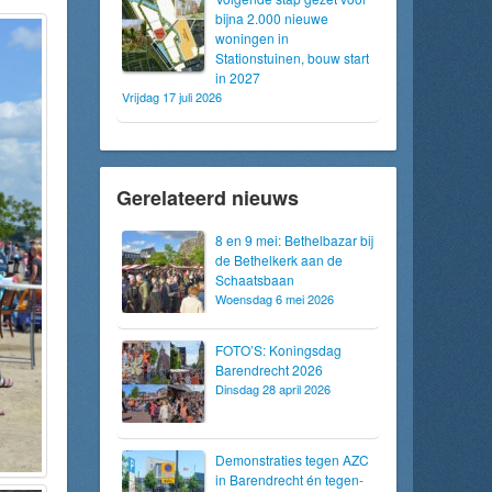
bijna 2.000 nieuwe
woningen in
Stationstuinen, bouw start
in 2027
Vrijdag 17 juli 2026
Gerelateerd nieuws
8 en 9 mei: Bethelbazar bij
de Bethelkerk aan de
Schaatsbaan
Woensdag 6 mei 2026
FOTO’S: Koningsdag
Barendrecht 2026
Dinsdag 28 april 2026
Demonstraties tegen AZC
in Barendrecht én tegen-