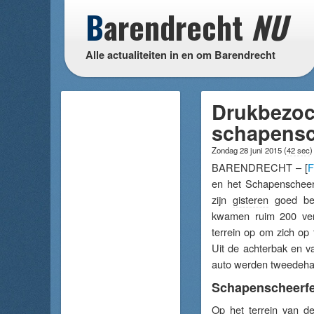
B
arendrecht
NU
Alle actualiteiten in en om Barendrecht
Drukbezoc
schapensc
Zondag 28 juni 2015
(
42 sec
)
BARENDRECHT – [
F
en het Schapenscheerf
zijn
gisteren
goed bez
kwamen ruim 200 ver
terrein op om zich op 
Uit de achterbak en v
auto werden tweedehan
Schapenscheerfe
Op het terrein van d