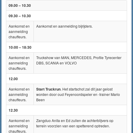
09.00 – 10.30
09.30 – 10.30
Aankomst en
Aankomst en aanmelding bijrijders.
aanmelding
chauffeurs.
10:00 – 18:30
Aankomst en
Truckshow van MAN, MERCEDES, Profile Tyrecenter
aanmelding
DBS, SCANIA en VOLVO
chauffeurs.
12.00
Aankomst en
Start Truckrun
. Het startschot zal dit jaar gelost
aanmelding
worden door oud Feyenoordspeler en -trainer Mario
chauffeurs.
Been
12.30
Aankomst en
Zangduo Anita en Ed zullen de achterblijvers op
aanmelding
terrein voorzien van een spetterend optreden.
chauffeurs.