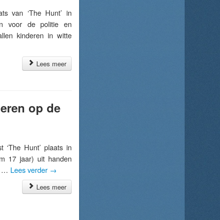
ts van ‘The Hunt’ in
en voor de politie en
llen kinderen in witte
Lees meer
geren op de
‘The Hunt’ plaats in
/m 17 jaar) uit handen
ld …
Lees verder
→
Lees meer