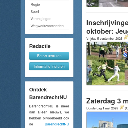
Regio
Sport
Verenigingen
Inschrijving
Wegwerkzaamheden
oktober: Jeu
Vrijdag 5 september 2025
Redactie
Foto's insturen
Informatie insturen
Ontdek
BarendrechtNU
Zaterdag 3 m
BarendrechtNU is meer
Donderdag 1 mei 2025
(G
dan alleen nieuws, we
hebben bijvoorbeeld ook
de
BarendrechtNU