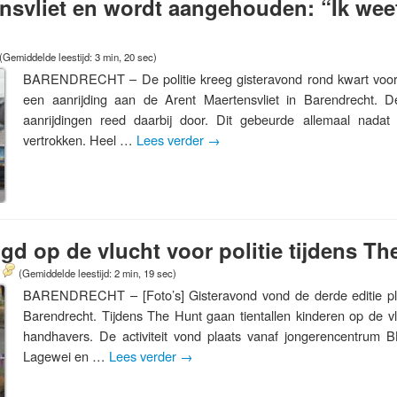
nsvliet en wordt aangehouden: “Ik wee
(Gemiddelde leestijd: 3 min, 20 sec)
BARENDRECHT – De politie kreeg gisteravond rond kwart voor
een aanrijding aan de Arent Maertensvliet in Barendrecht. 
aanrijdingen reed daarbij door. Dit gebeurde allemaal nadat
vertrokken. Heel …
Lees verder
→
d op de vlucht voor politie tijdens Th
(Gemiddelde leestijd: 2 min, 19 sec)
BARENDRECHT – [Foto’s] Gisteravond vond de derde editie pla
Barendrecht. Tijdens The Hunt gaan tientallen kinderen op de vl
handhavers. De activiteit vond plaats vanaf jongerencentrum 
Lagewei en …
Lees verder
→