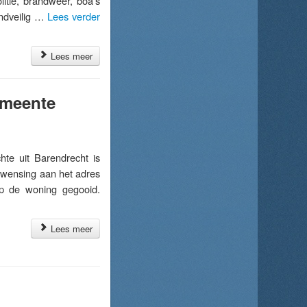
litie, brandweer, boa’s
ondveilig …
Lees verder
Lees meer
emeente
e uit Barendrecht is
rwensing aan het adres
op de woning gegooid.
Lees meer