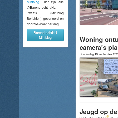
Miniblog
. Hier zijn alle
@BarendrechtnuNL
Tweets (Miniblog
Berichten) gesorteerd en
doorzoekbaar per dag.
BarendrechtNU
Woning ontu
Miniblog
camera’s pla
Donderdag 19 september 20
Jeugd op de 