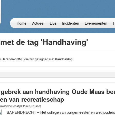
Home
Actueel
Live
Incidenten
Evenementen
F
 met de tag 'Handhaving'
 op BarendrechtNU die zijn getagged met
Handhaving
.
 gebrek aan handhaving Oude Maas beu,
jpen van recreatieschap
middelde leestijd: 2 min, 31 sec)
BARENDRECHT – Het college van burgemeester en wethouders 