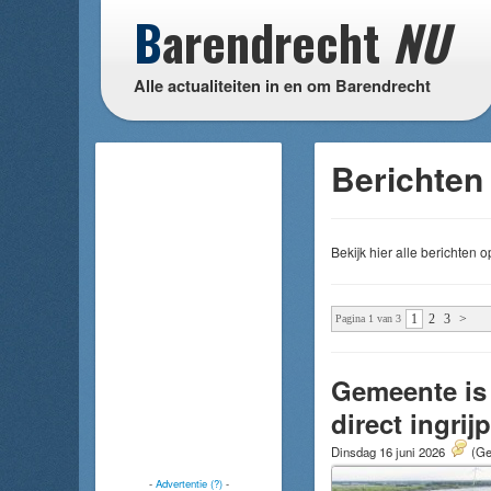
B
arendrecht
NU
Alle actualiteiten in en om Barendrecht
Berichten
Bekijk hier alle berichten
1
2
3
>
Pagina 1 van 3
Gemeente is
direct ingri
Dinsdag 16 juni 2026
(Ge
-
Advertentie (?)
-