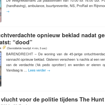
De veiligheidsmarkt zal plaatsvinden van 10:00 tot 16:00 uur. Po
(handhaving), ambulance, buurtpreventie, NS, ProRail en Rijnm
→
chtverdachte opnieuw beklad nadat g
atst: “dood”
24
(Gemiddelde leestijd: 4 min, 5 sec)
BARENDRECHT – De woning van de 45-jarige ontuchtverdacht
vannacht opnieuw beklad. Gisteren verscheen ‘s nachts al een ve
van de verdachte (‘kk pedo oprotten‘) en werden er eieren 
Vandaag is …
Lees verder
→
vlucht voor de politie tijdens The Hunt