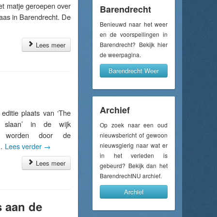
et matje geroepen over
Barendrecht
aas in Barendrecht. De
Benieuwd naar het weer
en de voorspellingen in
Lees meer
Barendrecht? Bekijk hier
de weerpagina.
Barendrecht Weer
Archief
ditie plaats van ‘The
 slaan’ in de wijk
Op zoek naar een oud
en worden door de
nieuwsbericht of gewoon
 …
Lees verder
→
nieuwsgierig naar wat er
in het verleden is
Lees meer
gebeurd? Bekijk dan het
BarendrechtNU archief.
Archief
s aan de