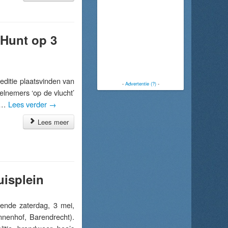
 Hunt op 3
itie plaatsvinden van
-
Advertentie (?)
-
elnemers ‘op de vlucht’
f …
Lees verder
→
Lees meer
uisplein
nde zaterdag, 3 mei,
nnenhof, Barendrecht).