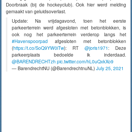
Doorbraak (bij de hockeyclub). Ook hier werd melding
gemaakt van geluidsoverlast.
Update: Na vrijdagavond, toen het eerste
parkeerterrein werd afgesloten met betonblokken, is
ook nog het parkeerterrein verderop langs het
#Havenspoorpad
afgesloten met betonblokken
(
https://t.co/SoQ9YW0iTw
): RT
@joris1971
: Deze
parkeerplaats bedoelde ik inderdaad.
@BARENDRECHTzh
pic.twitter.com/hL0uQxkXo9
— BarendrechtNU (@BarendrechtnuNL)
July 25, 2021