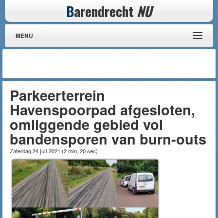
B
arendrecht
NU
MENU
Parkeerterrein
Havenspoorpad afgesloten,
omliggende gebied vol
bandensporen van burn-outs
Zaterdag 24 juli 2021
(
2 min, 20 sec
)