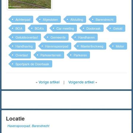
Achterpad
Afgesloten
Afsluiting
Barendrecht
BOA
BOA's
Car meeting
Doobraak
Geluid
Geluidsoverlast
Gemeente
Handhaven
Handhaving
Havenspoorpad
Maeterlinckweg
Motor
Overlast
Parkeerterrein
Parkeren
Sportpark de Doorbaak
«
Vorige artikel
|
Volgende artikel
»
Locatie
Havenspoorpad, Barendrecht