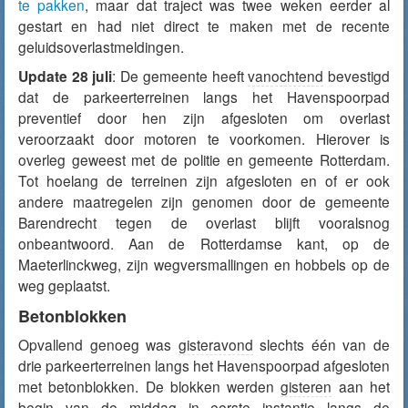
te pakken
, maar dat traject was twee weken eerder al
gestart en had niet direct te maken met de recente
geluidsoverlastmeldingen.
Update 28 juli
: De gemeente heeft
vanochtend
bevestigd
dat de parkeerterreinen langs het Havenspoorpad
preventief door hen zijn afgesloten om overlast
veroorzaakt door motoren te voorkomen. Hierover is
overleg geweest met de politie en gemeente Rotterdam.
Tot hoelang de terreinen zijn afgesloten en of er ook
andere maatregelen zijn genomen door de gemeente
Barendrecht tegen de overlast blijft vooralsnog
onbeantwoord. Aan de Rotterdamse kant, op de
Maeterlinckweg, zijn wegversmallingen en hobbels op de
weg geplaatst.
Betonblokken
Opvallend genoeg was
gisteravond
slechts één van de
drie parkeerterreinen langs het Havenspoorpad afgesloten
met betonblokken. De blokken werden
gisteren
aan het
begin van de middag in eerste instantie langs de