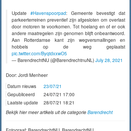
Update
#Havenspoorpad
: Gemeente bevestigt dat
parkeerterreinen preventief zijn afgesloten om overlast
door motoren te voorkomen. Tot hoelang en of er ook
andere maatregelen zijn genomen blijft onbeantwoord.
Aan Rotterdamse kant zijn wegversmallingen en
hobbels op de weg geplaatst
pic.twitter.com/ByqtdxxwO5
— BarendrechtNU (@BarendrechtnuNL)
July 28, 2021
Door:
Jordi Menheer
Datum nieuws
23/07/21
Gepubliceerd
24/07/21 17:00
Laatste update
28/07/21 18:21
Bekijk hier meer artikels uit de categorie
Barendrecht
Fotograaf: BarendrechtNU, BarendrechtNU