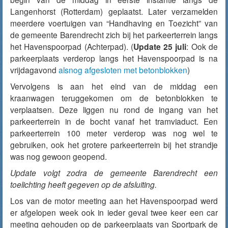
Langenhorst (Rotterdam) geplaatst. Later verzamelden
meerdere voertuigen van “Handhaving en Toezicht” van
de gemeente Barendrecht zich bij het parkeerterrein langs
het Havenspoorpad (Achterpad). (
Update 25 juli
: Ook de
parkeerplaats verderop langs het Havenspoorpad is na
vrijdagavond
alsnog afgesloten met betonblokken
)
Vervolgens is aan het eind van de middag een
kraanwagen teruggekomen om de betonblokken te
verplaatsen. Deze liggen nu rond de ingang van het
parkeerterrein in de bocht vanaf het tramviaduct. Een
parkeerterrein 100 meter verderop was nog wel te
gebruiken, ook het grotere parkeerterrein bij het strandje
was nog gewoon geopend.
Update volgt zodra de gemeente Barendrecht een
toelichting heeft gegeven op de afsluiting.
Los van de motor meeting aan het Havenspoorpad werd
er afgelopen week ook in ieder geval twee keer een car
meeting gehouden op de parkeerplaats van Sportpark de