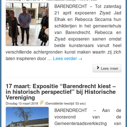
BARENDRECHT – Tot zaterdag
21 april exposeren Ziyad Jad
Elhak en Rebecca Siccama hun
schilderijen in het gemeentehuis
van Barendrecht. Rebecca en
Ziyad exposeren samen omdat
beide kunstenaars vanuit heel
verschillende achtergronden kunst maken waarin zij zich
laten inspireren door …
Lees verder
→
Lees meer
17 maart: Expositie “Barendrecht kiest –
in historisch perspectief” bij Historische
Vereniging
Dinsdag 13 maart 2018
(Gemiddelde leestijd: 53 sec)
BARENDRECHT – Aan de
vooravond van de
Gemeenteraadsverkiezing van