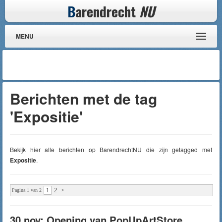
B
arendrecht
NU
MENU
Berichten met de tag
'Expositie'
Bekijk hier alle berichten op BarendrechtNU die zijn getagged met
Expositie
.
1
2
>
Pagina 1 van 2
30 nov: Opening van PopUpArtStore