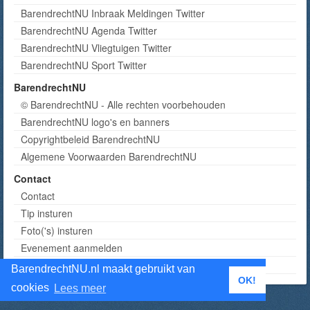
BarendrechtNU Inbraak Meldingen Twitter
BarendrechtNU Agenda Twitter
BarendrechtNU Vliegtuigen Twitter
BarendrechtNU Sport Twitter
BarendrechtNU
© BarendrechtNU - Alle rechten voorbehouden
BarendrechtNU logo's en banners
Copyrightbeleid BarendrechtNU
Algemene Voorwaarden BarendrechtNU
Contact
Contact
Tip insturen
Foto('s) insturen
Evenement aanmelden
Informatie aanvragen adverteren
BarendrechtNU.nl maakt gebruikt van
OK!
cookies
Lees meer