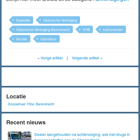
Expositie
Historische Vereniging
Historische Vereniging Barendrecht
HVB
Instrumenten
Muziek
Optredens
«
Vorige artikel
|
Volgende artikel
»
Locatie
Dorpsstraat 150a, Barendrecht
Recent nieuws
Dealer aangehouden na achtervolging, sok met drugs in
heg aangetroffen aan de Chopinstraat