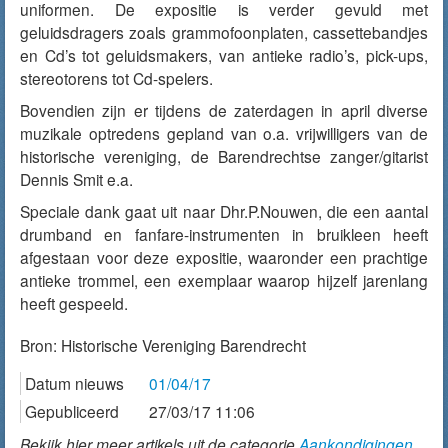
uniformen. De expositie is verder gevuld met
geluidsdragers zoals grammofoonplaten, cassettebandjes
en Cd’s tot geluidsmakers, van antieke radio’s, pick-ups,
stereotorens tot Cd-spelers.
Bovendien zijn er tijdens de zaterdagen in april diverse
muzikale optredens gepland van o.a. vrijwilligers van de
historische vereniging, de Barendrechtse zanger/gitarist
Dennis Smit e.a.
Speciale dank gaat uit naar Dhr.P.Nouwen, die een aantal
drumband en fanfare-instrumenten in bruikleen heeft
afgestaan voor deze expositie, waaronder een prachtige
antieke trommel, een exemplaar waarop hijzelf jarenlang
heeft gespeeld.
Bron:
Historische Vereniging Barendrecht
Datum nieuws
01/04/17
Gepubliceerd
27/03/17 11:06
Bekijk hier meer artikels uit de categorie
Aankondigingen