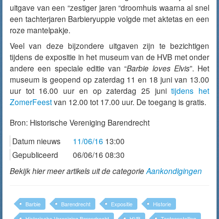
uitgave van een “zestiger jaren “droomhuis waarna al snel
een tachterjaren Barbieryuppie volgde met aktetas en een
roze mantelpakje.
Veel van deze bijzondere uitgaven zijn te bezichtigen
tijdens de expositie in het museum van de HVB met onder
andere een speciale editie van “
Barbie loves Elvis
”. Het
museum is geopend op zaterdag 11 en 18 juni van 13.00
uur tot 16.00 uur en op zaterdag 25 juni
tijdens het
ZomerFeest
van 12.00 tot 17.00 uur. De toegang is gratis.
Bron:
Historische Vereniging Barendrecht
Datum nieuws
11/06/16
13:00
Gepubliceerd
06/06/16 08:30
Bekijk hier meer artikels uit de categorie
Aankondigingen
Barbie
Barendrecht
Expositie
Historie
Historische Vereniging Barendrecht
HVB
Tentoonstelling