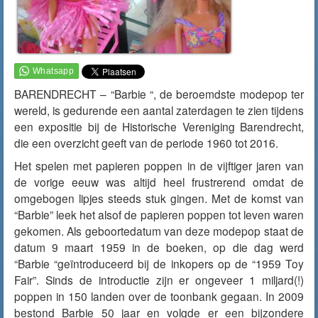
BARENDRECHT – “Barbie “, de beroemdste modepop ter
wereld, is gedurende een aantal zaterdagen te zien tijdens
een expositie bij de Historische Vereniging Barendrecht,
die een overzicht geeft van de periode 1960 tot 2016.
Het spelen met papieren poppen in de vijftiger jaren van
de vorige eeuw was altijd heel frustrerend omdat de
omgebogen lipjes steeds stuk gingen. Met de komst van
“Barbie” leek het alsof de papieren poppen tot leven waren
gekomen. Als geboortedatum van deze modepop staat de
datum 9 maart 1959 in de boeken, op die dag werd
“Barbie “geïntroduceerd bij de inkopers op de “1959 Toy
Fair”. Sinds de introductie zijn er ongeveer 1 miljard(!)
poppen in 150 landen over de toonbank gegaan. In 2009
bestond Barbie 50 jaar en volgde er een bijzondere