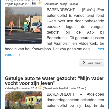
Vrijdag 6 januari 2017
(Gemiddelde leestijd: 33 sec)
BARENDRECHT – [Foto’s] Een
automobilist is vanochtend rond
kwart over tien door onbekende
oorzaak tegen de vangrail
gebotst op de A15 bij
Barendrecht. Dit gebeurde tussen
het Vaanplein en Ridderkerk, ter
hoogte van het Kooiwalbos. Het zou gaan om een …
Lees
verder
→
Lees meer
Getuige auto te water gezocht: “Mijn vader
vocht voor zijn leven”
Zaterdag 5 november 2016
(Gemiddelde leestijd: 1 min, 25 sec)
BARENDRECHT – Afgelopen
donderdagochtend belandde een
automobilist op zijn kop in de