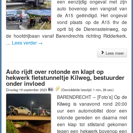
een eenzijdig ongeval met zijn
auto bovenop een vangrail van
de A15 geëindigd. Het ongeval
vond plaats op de A15 thv de
oprit bij de Dierenssteinweg, op
de hoofdrijbaan vanaf Barendrechts richting Ridderkerk.
…
Lees verder
→
Lees meer
Auto rijdt over rotonde en klapt op
hekwerk fietstunneltje Kilweg, bestuurder
onder invloed
Dinsdag 19 september 2023
(Gemiddelde leestijd: 1 min, 26 sec)
BARENDRECHT – [Foto’s] Op de
Kilweg is vanavond rond 20:00
uur een automobilist door een
rotonde gereden en daarna met
een klap tot stilstand gekomen
tegen een hekwerk bovenop een