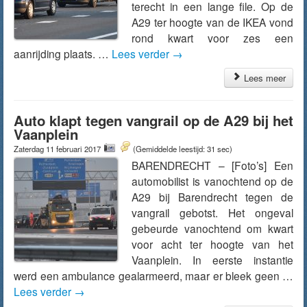
terecht in een lange file. Op de
A29 ter hoogte van de IKEA vond
rond kwart voor zes een
aanrijding plaats. …
Lees verder
→
Lees meer
Auto klapt tegen vangrail op de A29 bij het
Vaanplein
Zaterdag 11 februari 2017
(Gemiddelde leestijd: 31 sec)
BARENDRECHT – [Foto’s] Een
automobilist is vanochtend op de
A29 bij Barendrecht tegen de
vangrail gebotst. Het ongeval
gebeurde vanochtend om kwart
voor acht ter hoogte van het
Vaanplein. In eerste instantie
werd een ambulance gealarmeerd, maar er bleek geen …
Lees verder
→