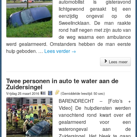
automobilist is gisteravond
lichtgewond geraakt bij een
eenzijdig ongeval op de
Sweelincklaan. De man raakte
rond half negen met zijn auto van
de weg waarna een ambulance
werd gealarmeerd. Omstanders hebben de man eerste
hulp geboden. …
Lees verder
→
Lees meer
Twee personen in auto te water aan de
Zuidersingel
Vrijdag 25 maart 2016
(Gemiddelde leestijd: 50 sec)
BARENDRECHT – [Foto’s +
Video] De hulpdiensten werden
vanochtend rond kwart over elf
gealarmeerd voor een
waterongeval aan de
Zuidersingel. Het bleek te gaan