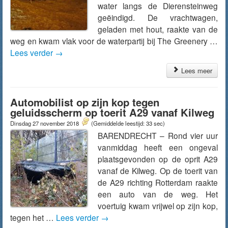
water langs de Dierensteinweg
geëindigd. De vrachtwagen,
geladen met hout, raakte van de
weg en kwam vlak voor de waterpartij bij The Greenery …
Lees verder
→
Lees meer
Automobilist op zijn kop tegen
geluidsscherm op toerit A29 vanaf Kilweg
Dinsdag 27 november 2018
(Gemiddelde leestijd: 33 sec)
BARENDRECHT – Rond vier uur
vanmiddag heeft een ongeval
plaatsgevonden op de oprit A29
vanaf de Kilweg. Op de toerit van
de A29 richting Rotterdam raakte
een auto van de weg. Het
voertuig kwam vrijwel op zijn kop,
tegen het …
Lees verder
→