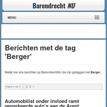
B
arendrecht
NU
MENU
Berichten met de tag
'Berger'
Bekijk hier alle berichten op BarendrechtNU die zijn getagged met
Berger
.
1
2
3
>
Pagina 1 van 3
Automobilist onder invloed ramt
geparkeerde auto’s aan de Arent