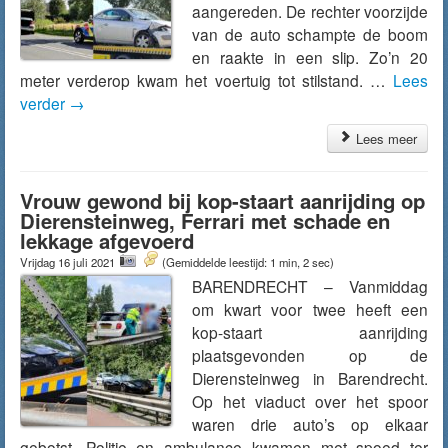
aangereden. De rechter voorzijde
van de auto schampte de boom
en raakte in een slip. Zo’n 20
meter verderop kwam het voertuig tot stilstand. …
Lees
verder
→
Lees meer
Vrouw gewond bij kop-staart aanrijding op
Dierensteinweg, Ferrari met schade en
lekkage afgevoerd
Vrijdag 16 juli 2021
(Gemiddelde leestijd: 1 min, 2 sec)
BARENDRECHT – Vanmiddag
om kwart voor twee heeft een
kop-staart aanrijding
plaatsgevonden op de
Dierensteinweg in Barendrecht.
Op het viaduct over het spoor
waren drie auto’s op elkaar
gebotst. Politie en ambulance kwamen met spoed ter