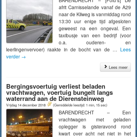
BARENDRECHT – [Foto’s] De
afrit Carnisselande vanaf de A29
naar de Kilweg is vanmiddag rond
13:30 uur enige tijd afgesloten
geweest na een ongeval. Een
taxibusje van een bedrijf (voor
o.a. ouderen- en
leerlingenvervoer) raakte in de bocht van de …
Lees
verder
→
Lees meer
Bergingsvoertuig verliest beladen
vrachtwagen, voertuig bungelt langs
waterrand aan de Dierensteinweg
Vrijdag 14 december 2018
(Gemiddelde leestijd: 1 min, 15 sec)
BARENDRECHT – Een
vrachtwagen met geladen
oplegger is gisteravond rond
kwart over acht net niet in het