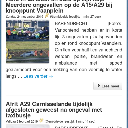
Meerdere ongevallen op de A15/A29 bij
knooppunt Vaanplein
Zondag 24 november 2019
(Gemiddelde leestijd: 1 min, 27 sec)
BARENDRECHT – [Foto’s]
Vanochtend hebben er in korte
tijd 3 ongevallen plaatsgevonden
op en rond knooppunt Vaanplein.
Om tien voor half tien vanochtend
werden politie, brandweer en
ambulance met spoed
gealarmeerd voor een melding van een voertuig te water
langs …
Lees verder
→
Lees meer
Afrit A29 Carnisselande tijdelijk
afgesloten geweest na ongeval met
taxibusje
Vrijdag 8 februari 2019
(Gemiddelde leestijd: 1 min, 14 sec)