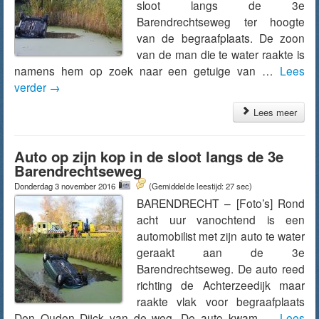
sloot langs de 3e
Barendrechtseweg ter hoogte
van de begraafplaats. De zoon
van de man die te water raakte is
namens hem op zoek naar een getuige van …
Lees
verder
→
Lees meer
Auto op zijn kop in de sloot langs de 3e
Barendrechtseweg
Donderdag 3 november 2016
(Gemiddelde leestijd: 27 sec)
BARENDRECHT – [Foto’s] Rond
acht uur vanochtend is een
automobilist met zijn auto te water
geraakt aan de 3e
Barendrechtseweg. De auto reed
richting de Achterzeedijk maar
raakte vlak voor begraafplaats
Den Ouden Dijck van de weg. De auto kwam …
Lees