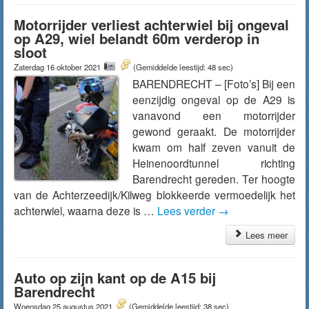
Motorrijder verliest achterwiel bij ongeval
op A29, wiel belandt 60m verderop in
sloot
Zaterdag 16 oktober 2021
(Gemiddelde leestijd: 48 sec)
BARENDRECHT – [Foto’s] Bij een
eenzijdig ongeval op de A29 is
vanavond een motorrijder
gewond geraakt. De motorrijder
kwam om half zeven vanuit de
Heinenoordtunnel richting
Barendrecht gereden. Ter hoogte
van de Achterzeedijk/Kilweg blokkeerde vermoedelijk het
achterwiel, waarna deze is …
Lees verder
→
Lees meer
Auto op zijn kant op de A15 bij
Barendrecht
Woensdag 25 augustus 2021
(Gemiddelde leestijd: 38 sec)