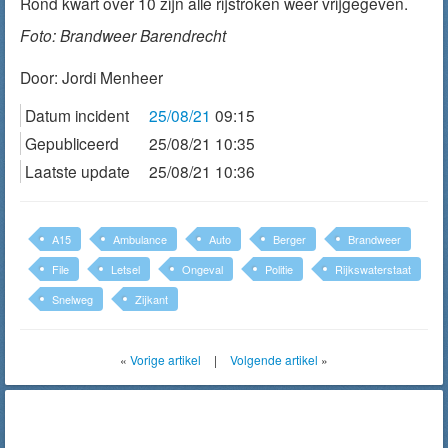
Rond kwart over 10 zijn alle rijstroken weer vrijgegeven.
Foto: Brandweer Barendrecht
Door:
Jordi Menheer
Datum incident
25/08/21
09:15
Gepubliceerd
25/08/21 10:35
Laatste update
25/08/21 10:36
A15
Ambulance
Auto
Berger
Brandweer
File
Letsel
Ongeval
Politie
Rijkswaterstaat
Snelweg
Zijkant
«
Vorige artikel
|
Volgende artikel
»