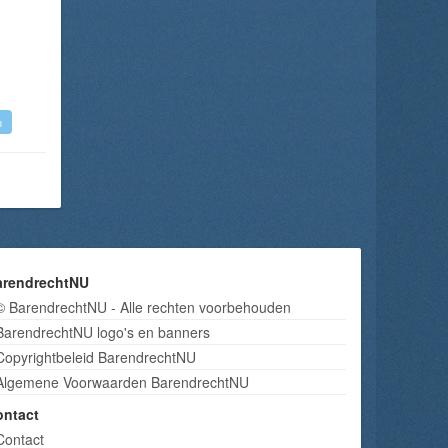
n
arendrechtNU
© BarendrechtNU - Alle rechten voorbehouden
BarendrechtNU logo's en banners
Copyrightbeleid BarendrechtNU
Algemene Voorwaarden BarendrechtNU
ontact
Contact