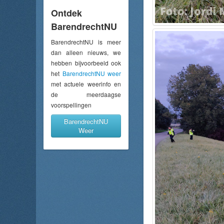
Ontdek
BarendrechtNU
BarendrechtNU is meer
dan alleen nieuws, we
hebben bijvoorbeeld ook
het
BarendrechtNU weer
met actuele weerinfo en
de meerdaagse
voorspellingen
BarendrechtNU
Weer