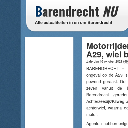
B
arendrecht
NU
Alle actualiteiten in en om Barendrecht
Motorrijde
A29, wiel 
Zaterdag 16 oktober 2021
(
49
BARENDRECHT – 
ongeval op de A29 i
gewond geraakt. De 
zeven vanuit de He
Barendrecht gered
Achterzeedijk/Kilweg b
achterwiel, waarna d
motor.
Agenten hebben enige 