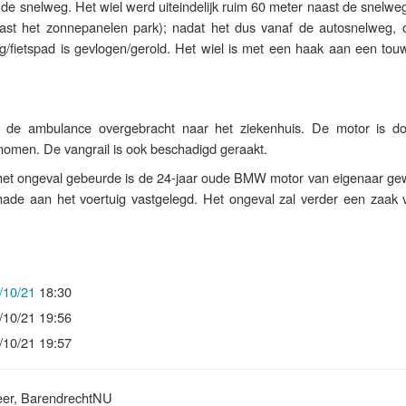
t de snelweg. Het wiel werd uiteindelijk ruim 60 meter naast de snelwe
aast het zonnepanelen park); nadat het dus vanaf de autosnelweg, 
g/fietspad is gevlogen/gerold. Het wiel is met een haak aan een touw
t de ambulance overgebracht naar het ziekenhuis. De motor is d
nomen. De vangrail is ook beschadigd geraakt.
 het ongeval gebeurde is de 24-jaar oude BMW motor van eigenaar gew
chade aan het voertuig vastgelegd. Het ongeval zal verder een zaak 
/10/21
18:30
/10/21 19:56
/10/21 19:57
eer, BarendrechtNU