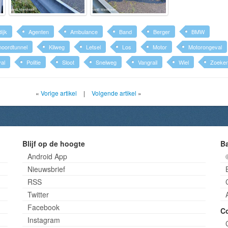
ijk
Agenten
Ambulance
Band
Berger
BMW
noordtunnel
Kilweg
Letsel
Los
Motor
Motorongeval
al
Politie
Sloot
Snelweg
Vangrail
Wiel
Zoeke
«
Vorige artikel
|
Volgende artikel
»
Blijf op de hoogte
B
Android App
Nieuwsbrief
RSS
Twitter
Facebook
C
Instagram