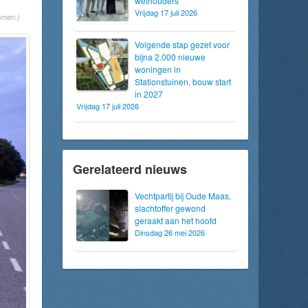
wethouders
Vrijdag 17 juli 2026
omen.)
Volgende stap gezet voor
bijna 2.000 nieuwe
woningen in
Stationstuinen, bouw start
in 2027
Vrijdag 17 juli 2026
Gerelateerd nieuws
Vechtpartij bij Oude Maas,
slachtoffer gewond
geraakt aan het hoofd
Dinsdag 26 mei 2026