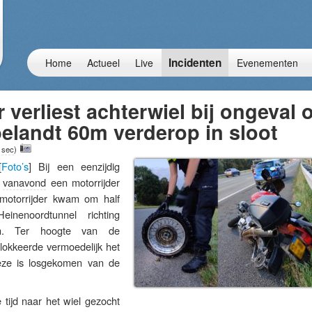
Incidenten
Home
Actueel
Live
Evenementen
r verliest achterwiel bij ongeval 
belandt 60m verderop in sloot
 sec
)
[
Foto’s
] Bij een eenzijdig
s
vanavond
een motorrijder
motorrijder kwam om half
inenoordtunnel richting
en. Ter hoogte van de
lokkeerde vermoedelijk het
eze is losgekomen van de
tijd naar het wiel gezocht