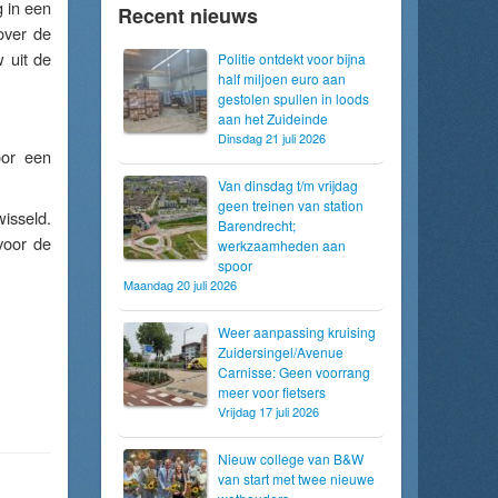
g in een
Recent nieuws
over de
 uit de
Politie ontdekt voor bijna
half miljoen euro aan
gestolen spullen in loods
aan het Zuideinde
Dinsdag 21 juli 2026
oor een
Van dinsdag t/m vrijdag
geen treinen van station
isseld.
Barendrecht;
voor de
werkzaamheden aan
spoor
Maandag 20 juli 2026
Weer aanpassing kruising
Zuidersingel/Avenue
Carnisse: Geen voorrang
meer voor fietsers
Vrijdag 17 juli 2026
Nieuw college van B&W
van start met twee nieuwe