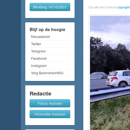
Miniblog 16/10/2021
(Op alle foto's berust
copyright
Blijf op de hoogte
Nieuwsbrief
Twitter
Telegram
Facebook
Instagram
Volg BarendrechtNU
Redactie
Foto's insturen
Informatie insturen