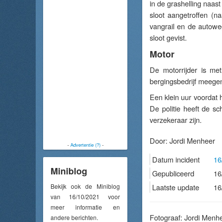
in de grashelling naas
sloot aangetroffen (n
vangrail en de autowe
sloot gevist.
Motor
De motorrijder is me
bergingsbedrijf meege
Een klein uur voordat
De politie heeft de s
verzekeraar zijn.
Door:
Jordi Menheer
-
Advertentie (?)
-
Datum incident
16
Miniblog
Gepubliceerd
16
Bekijk ook de Miniblog
Laatste update
16
van 16/10/2021 voor
meer informatie en
Fotograaf: Jordi Menh
andere berichten.