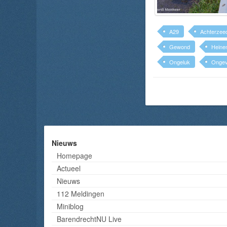
A29
Achterzeed
Gewond
Heine
Ongeluk
Ongev
Nieuws
Homepage
Actueel
Nieuws
112 Meldingen
Miniblog
BarendrechtNU Live