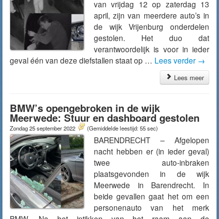
van vrijdag 12 op zaterdag 13
april, zijn van meerdere auto’s in
de wijk Vrijenburg onderdelen
gestolen. Het duo dat
verantwoordelijk is voor in ieder
geval één van deze diefstallen staat op …
Lees verder
→
Lees meer
BMW’s opengebroken in de wijk
Meerwede: Stuur en dashboard gestolen
Zondag 25 september 2022
(Gemiddelde leestijd: 55 sec)
BARENDRECHT – Afgelopen
nacht hebben er (in ieder geval)
twee auto-inbraken
plaatsgevonden in de wijk
Meerwede in Barendrecht. In
beide gevallen gaat het om een
personenauto van het merk
BMW. Na het intikken van het raam aan de