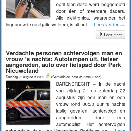
oprit toen deze werd leeggeroofd
door één of meerdere daders.
Alle elektronica, waaronder het
ingebouwde navigatiesysteem, is uit het …
Lees verder
→
Lees meer
Verdachte personen achtervolgen man en
vrouw ‘s nachts: Autolampen uit, fietser
aangereden, auto over fietspad door Park
Nieuweland
Dinsdag 25 augustus 2020
(Gemiddelde leestijd: 2 min, 6 sec)
BARENDRECHT – In de nacht
van vrijdag 21 op zaterdag 22
augustus zijn een man en een
vrouw rond 00:30 uur ‘s nachts
lastig gevallen, achtervolgd en
aangereden door een
automobilist. Het achtervolgen
gebeurde in de wijken Nieuweland, Paddewei en …
Lees