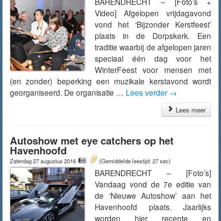
BARENDRECHT – [Foto’s +
Video] Afgelopen vrijdagavond
vond het ‘Bijzonder Kerstfeest’
plaats in de Dorpskerk. Een
traditie waarbij de afgelopen jaren
speciaal één dag voor het
WinterFeest voor mensen met
(en zonder) beperking een muzikale kerstavond wordt
georganiseerd. De organisatie …
Lees verder
→
Lees meer
Autoshow met eye catchers op het
Havenhoofd
Zaterdag 27 augustus 2016
(Gemiddelde leestijd: 27 sec)
BARENDRECHT – [Foto’s]
Vandaag vond de 7e editie van
de ‘Nieuwe Autoshow’ aan het
Havenhoofd plaats. Jaarlijks
worden hier recente en