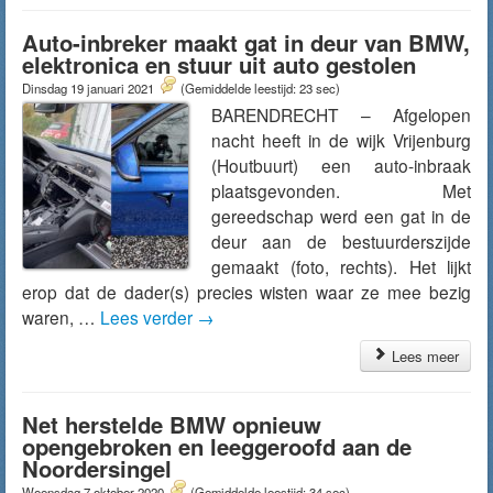
Auto-inbreker maakt gat in deur van BMW,
elektronica en stuur uit auto gestolen
Dinsdag 19 januari 2021
(Gemiddelde leestijd: 23 sec)
BARENDRECHT – Afgelopen
nacht heeft in de wijk Vrijenburg
(Houtbuurt) een auto-inbraak
plaatsgevonden. Met
gereedschap werd een gat in de
deur aan de bestuurderszijde
gemaakt (foto, rechts). Het lijkt
erop dat de dader(s) precies wisten waar ze mee bezig
waren, …
Lees verder
→
Lees meer
Net herstelde BMW opnieuw
opengebroken en leeggeroofd aan de
Noordersingel
Woensdag 7 oktober 2020
(Gemiddelde leestijd: 34 sec)