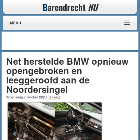
B
arendrecht
NU
MENU
Net herstelde BMW opnieuw
opengebroken en
leeggeroofd aan de
Noordersingel
Woensdag 7 oktober 2020
(
35 sec
)