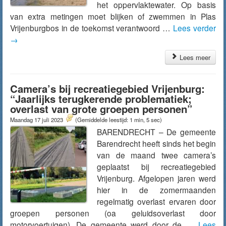
het oppervlaktewater. Op basis
van extra metingen moet blijken of zwemmen in Plas
Vrijenburgbos in de toekomst verantwoord …
Lees verder
→
Lees meer
Camera’s bij recreatiegebied Vrijenburg:
“Jaarlijks terugkerende problematiek;
overlast van grote groepen personen”
Maandag 17 juli 2023
(Gemiddelde leestijd: 1 min, 5 sec)
BARENDRECHT – De gemeente
Barendrecht heeft sinds het begin
van de maand twee camera’s
geplaatst bij recreatiegebied
Vrijenburg. Afgelopen jaren werd
hier in de zomermaanden
regelmatig overlast ervaren door
groepen personen (oa geluidsoverlast door
motorvoertuigen). De gemeente werd door de …
Lees