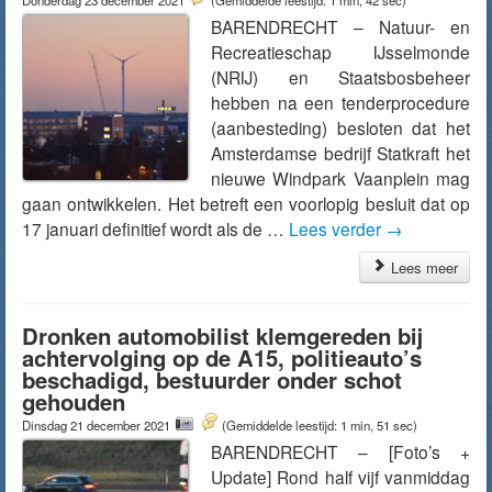
Donderdag 23 december 2021
(Gemiddelde leestijd: 1 min, 42 sec)
BARENDRECHT – Natuur- en
Recreatieschap IJsselmonde
(NRIJ) en Staatsbosbeheer
hebben na een tenderprocedure
(aanbesteding) besloten dat het
Amsterdamse bedrijf Statkraft het
nieuwe Windpark Vaanplein mag
gaan ontwikkelen. Het betreft een voorlopig besluit dat op
17 januari definitief wordt als de …
Lees verder
→
Lees meer
Dronken automobilist klemgereden bij
achtervolging op de A15, politieauto’s
beschadigd, bestuurder onder schot
gehouden
Dinsdag 21 december 2021
(Gemiddelde leestijd: 1 min, 51 sec)
BARENDRECHT – [Foto’s +
Update] Rond half vijf vanmiddag