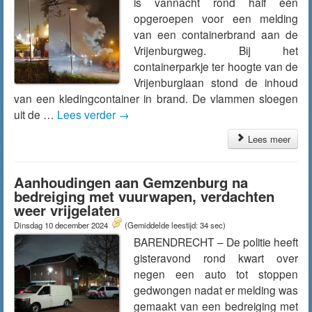
is vannacht rond half één
opgeroepen voor een melding
van een containerbrand aan de
Vrijenburgweg. Bij het
containerparkje ter hoogte van de
Vrijenburglaan stond de inhoud
van een kledingcontainer in brand. De vlammen sloegen
uit de …
Lees verder
→
Lees meer
Aanhoudingen aan Gemzenburg na
bedreiging met vuurwapen, verdachten
weer vrijgelaten
Dinsdag 10 december 2024
(Gemiddelde leestijd: 34 sec)
BARENDRECHT – De politie heeft
gisteravond rond kwart over
negen een auto tot stoppen
gedwongen nadat er melding was
gemaakt van een bedreiging met