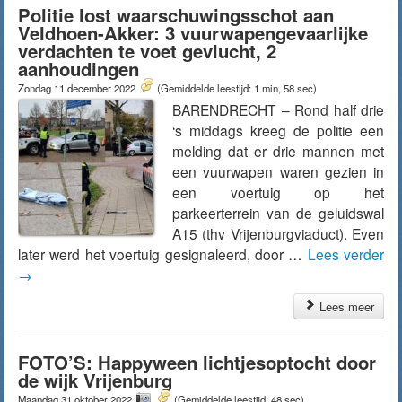
Politie lost waarschuwingsschot aan
Veldhoen-Akker: 3 vuurwapengevaarlijke
verdachten te voet gevlucht, 2
aanhoudingen
Zondag 11 december 2022
(Gemiddelde leestijd: 1 min, 58 sec)
BARENDRECHT – Rond half drie
‘s middags kreeg de politie een
melding dat er drie mannen met
een vuurwapen waren gezien in
een voertuig op het
parkeerterrein van de geluidswal
A15 (thv Vrijenburgviaduct). Even
later werd het voertuig gesignaleerd, door …
Lees verder
→
Lees meer
FOTO’S: Happyween lichtjesoptocht door
de wijk Vrijenburg
Maandag 31 oktober 2022
(Gemiddelde leestijd: 48 sec)