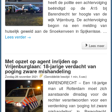
heeft de politie een achtervolging
beëindigd op de A15 bij
Barendrecht ter hoogte van de
wijk Vrijenburg. De achtervolging
begon na een melding van
huiselijk geweld aan de Snoekenveen in Spijkenisse. …
Lees verder
→
Lees meer
Met opzet op agent inrijden op
Vrijenburglaan: 18-jarige verdacht van
poging zware mishandeling
Zondag 28 november 2021
(Gemiddelde leestijd: 1 min, 5 sec)
BARENDRECHT – Een 18-jarige
man uit Rotterdam moet zich
aanstaande dinsdag voor de
rechter verantwoorden voor een
verdenking van ‘poging tot zware
mishandeling’ in Barendrecht.