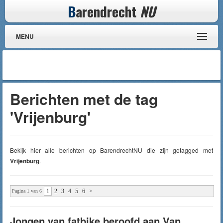
B
arendrecht
NU
MENU
Berichten met de tag
'Vrijenburg'
Bekijk hier alle berichten op BarendrechtNU die zijn getagged met
Vrijenburg
.
1
2
3
4
5
6
>
Pagina 1 van 6
Jongen van fatbike beroofd aan Van