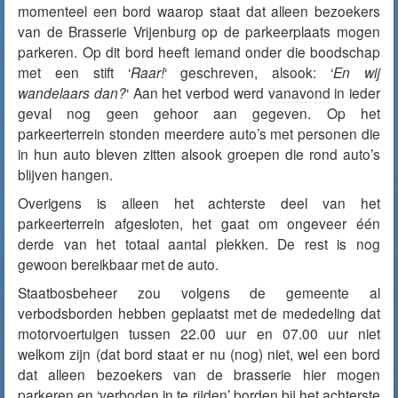
momenteel een bord waarop staat dat alleen bezoekers
van de Brasserie Vrijenburg op de parkeerplaats mogen
parkeren. Op dit bord heeft iemand onder die boodschap
met een stift ‘
Raar!
‘ geschreven, alsook: ‘
En wij
wandelaars dan?
‘ Aan het verbod werd
vanavond
in ieder
geval nog geen gehoor aan gegeven. Op het
parkeerterrein stonden meerdere auto’s met personen die
in hun auto bleven zitten alsook groepen die rond auto’s
blijven hangen.
Overigens is alleen het achterste deel van het
parkeerterrein afgesloten, het gaat om ongeveer één
derde van het totaal aantal plekken. De rest is nog
gewoon bereikbaar met de auto.
Staatbosbeheer zou volgens de gemeente al
verbodsborden hebben geplaatst met de mededeling dat
motorvoertuigen tussen 22.00 uur en 07.00 uur niet
welkom zijn (dat bord staat er nu (nog) niet, wel een bord
dat alleen bezoekers van de brasserie hier mogen
parkeren en ‘verboden in te rijden’ borden bij het achterste