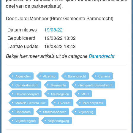
deel van de parkeerplaats).
Door:
Jordi Menheer
(Bron: Gemeente Barendrecht)
Datum nieuws
19/08/22
Gepubliceerd
19/08/22 18:32
Laatste update
19/08/22 18:43
Bekijk hier meer artikels uit de categorie
Barendrecht
Afgesloten
Afzetting
Barendrecht
Camera
Cameratoezicht
Gemeente
Gemeente Barendrecht
Havenspoorpad
Maatregelen
MCU
Mobiele Camera Unit
Overlast
Parkeerplaats
Rotterdam
Staatbosbeheer
Vrijenburg
Vrijenburgpad
Vrijenburgweg