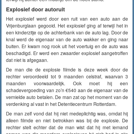
Explosief door autoruit
Het explosief werd door een ruit van een auto aan de
Vrijenburglaan gegooid. Het explosief ging af terwijl het in
een kinderzitje op de achterbank van de auto lag. Door de
knal werd de eigenaar van de auto wakker en ging naar
buiten. Er kwam nog rook uit het voertuig en de auto was
beschadigd. Er werd een zwaarder explosief aangetroffen
dat niet is afgegaan.
De man die de explosie filmde is deze week door de
rechter veroordeeld tot 9 maanden celstraf, waarvan 3
maanden voorwaardelijk. Ook moet hij een
schadevergoeding van zo’n €540 aan de eigenaar van de
vernielde auto betalen. De man zat op het moment van de
verdenking al vast in het Detentiecentrum Rotterdam.
De man zelf vond dat hij niet medeplichtig was, omdat hij
alleen filmde en niet betrokken was bij de explosie. De
rechter stelt echter dat de man wist dat hij met iemand