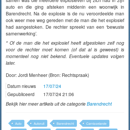
samen was die meerdere explosieven bij zich had in zijn
auto en die ging afsteken middenin een woonwijk in
Barendrecht. Na de explosie is de nu veroordeelde man
ook weer mee weg gereden met de man die het explosief
had aangestoken. De rechter spreekt van een ‘bewuste
samenwerking’.
* Of de man die het explosief heeft afgestoken zelf nog
voor de rechter moet komen (of dat al is geweest) is
momenteel nog niet bekend. Eventuele updates volgen
later.
Door:
Jordi Menheer
(Bron: Rechtspraak)
Datum nieuws
17/07/24
Gepubliceerd
17/07/24 21:06
Bekijk hier meer artikels uit de categorie
Barendrecht
Auto
Autoruit
Barendrecht
Carnisselande