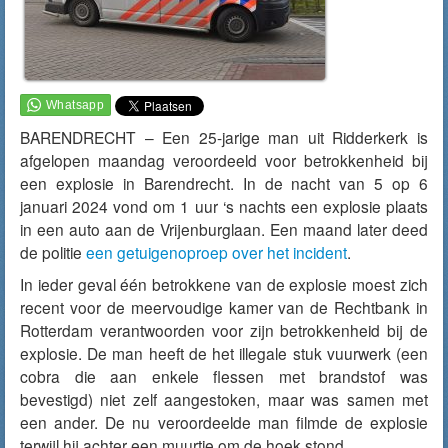
BARENDRECHT – Een 25-jarige man uit Ridderkerk is
afgelopen maandag veroordeeld voor betrokkenheid bij
een explosie in Barendrecht. In de nacht van 5 op 6
januari 2024 vond om 1 uur ‘s nachts een explosie plaats
in een auto aan de Vrijenburglaan. Een maand later deed
de politie
een getuigenoproep over het incident
.
In ieder geval één betrokkene van de explosie moest zich
recent voor de meervoudige kamer van de Rechtbank in
Rotterdam verantwoorden voor zijn betrokkenheid bij de
explosie. De man heeft de het illegale stuk vuurwerk (een
cobra die aan enkele flessen met brandstof was
bevestigd) niet zelf aangestoken, maar was samen met
een ander. De nu veroordeelde man filmde de explosie
terwijl hij achter een muurtje om de hoek stond.