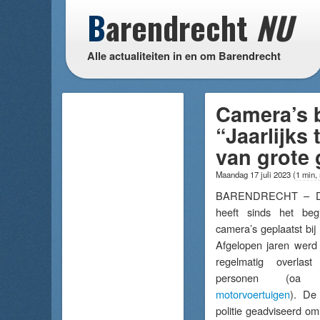
B
arendrecht
NU
Alle actualiteiten in en om Barendrecht
Camera’s b
“Jaarlijks
van grote
Maandag 17 juli 2023
(
1 min,
BARENDRECHT – De
heeft sinds het b
camera’s geplaatst bij
Afgelopen jaren werd
regelmatig overlas
personen (o
motorvoertuigen
). De
politie geadviseerd om