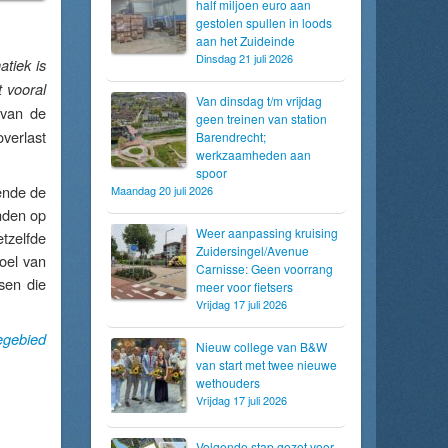
half miljoen euro aan
gestolen spullen in loods
aan het Zuideinde
Dinsdag 21 juli 2026
atiek is
 vooral
Van dinsdag t/m vrijdag
 van de
geen treinen van station
verlast
Barendrecht;
werkzaamheden aan
spoor
ende de
Maandag 20 juli 2026
nden op
Weer aanpassing kruising
etzelfde
Zuidersingel/Avenue
oel van
Carnisse: Geen voorrang
sen die
meer voor fietsers
Vrijdag 17 juli 2026
egebied
Nieuw college van B&W
van start met twee nieuwe
wethouders
Vrijdag 17 juli 2026
Volgende stap gezet voor