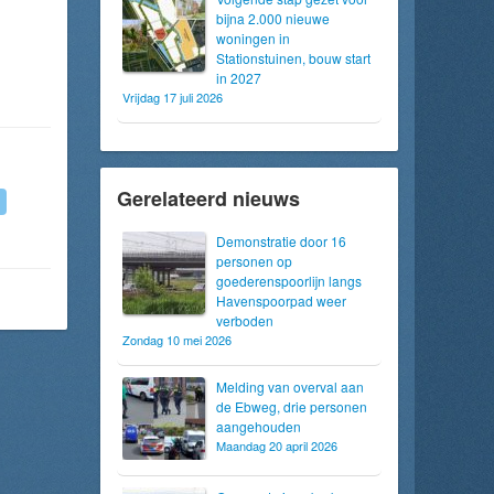
bijna 2.000 nieuwe
woningen in
Stationstuinen, bouw start
in 2027
Vrijdag 17 juli 2026
Gerelateerd nieuws
Demonstratie door 16
personen op
goederenspoorlijn langs
Havenspoorpad weer
verboden
Zondag 10 mei 2026
Melding van overval aan
de Ebweg, drie personen
aangehouden
Maandag 20 april 2026