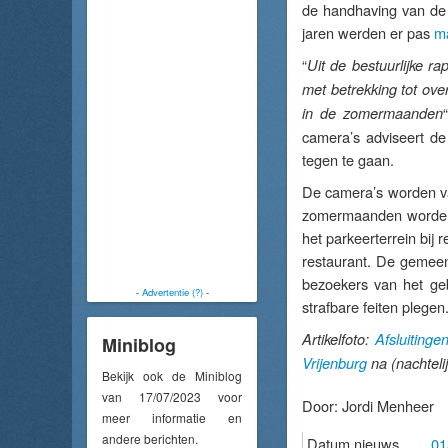
de handhaving van de
jaren werden er pas
ma
“
Uit de bestuurlijke ra
met betrekking tot ov
in de zomermaanden
camera’s adviseert d
tegen te gaan.
De camera’s worden va
zomermaanden worden g
het parkeerterrein bij 
restaurant. De gemeen
bezoekers van het ge
-
Advertentie (?)
-
strafbare feiten plegen
Artikelfoto:
Afsluiting
Miniblog
Vrijenburg
na (nachteli
Bekijk ook de Miniblog
van 17/07/2023 voor
Door:
Jordi Menheer
meer informatie en
andere berichten.
Datum nieuws
01