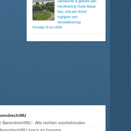
Gemeente is gebrek aan
handhaving Oude Maas
beu, eist per direct
ingrijpen van
recreatieschap
Dinsdag 16 juni 2026
arendrechtNU
© BarendrechtNU - Alle rechten voorbehouden
BarendrechtNU logo's en banners