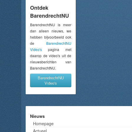
Ontdek
BarendrechtNU
BarendrechtNU is meer
dan alleen nieuws, we
hebben bijvoorbeeld ook
de
BarendrechtNU
Video's
pagina met
daarop de video's uit de
nieuwsberichten van
BarendrechtNU.
BarendrechtNU
Video's
Nieuws
Homepage
Actueel