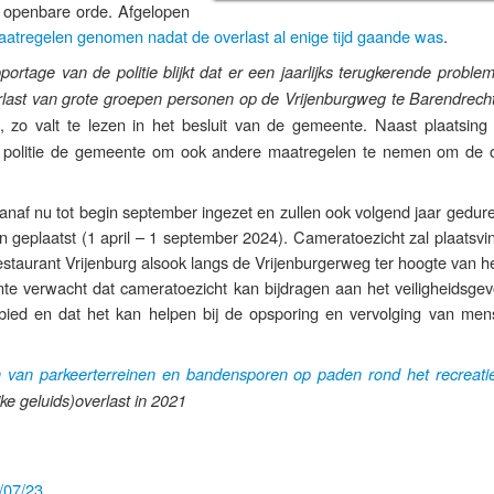
 openbare orde. Afgelopen
atregelen genomen nadat de overlast al enige tijd gaande was
.
pportage van de politie blijkt dat er een jaarlijks terugkerende problem
erlast van grote groepen personen op de Vrijenburgweg te Barendrecht
“, zo valt te lezen in het besluit van de gemeente. Naast plaatsing
e politie de gemeente om ook andere maatregelen te nemen om de o
naf nu tot begin september ingezet en zullen ook volgend jaar gedur
eplaatst (1 april – 1 september 2024). Cameratoezicht zal plaatsvi
restaurant Vrijenburg alsook langs de Vrijenburgerweg ter hoogte van h
te verwacht dat cameratoezicht kan bijdragen aan het veiligheidsgev
bied en dat het kan helpen bij de opsporing en vervolging van men
.
en van parkeerterreinen en bandensporen op paden rond het recreati
jke geluids)overlast in 2021
/07/23