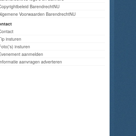
Copyrightbeleid BarendrechtNU
Algemene Voorwaarden BarendrechtNU
ontact
Contact
Tip insturen
Foto('s) insturen
Evenement aanmelden
Informatie aanvragen adverteren