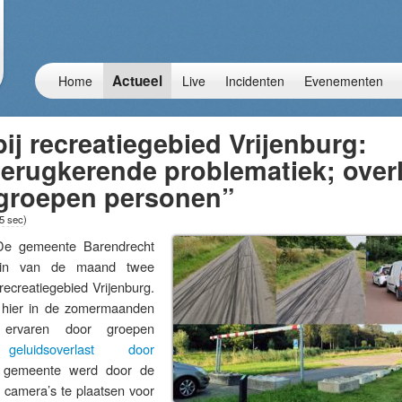
Actueel
Home
Live
Incidenten
Evenementen
ij recreatiegebied Vrijenburg:
 terugkerende problematiek; over
 groepen personen”
 5 sec
)
 gemeente Barendrecht
egin van de maand twee
 recreatiegebied Vrijenburg.
 hier in de zomermaanden
t ervaren door groepen
a
geluidsoverlast door
 gemeente werd door de
 camera’s te plaatsen voor