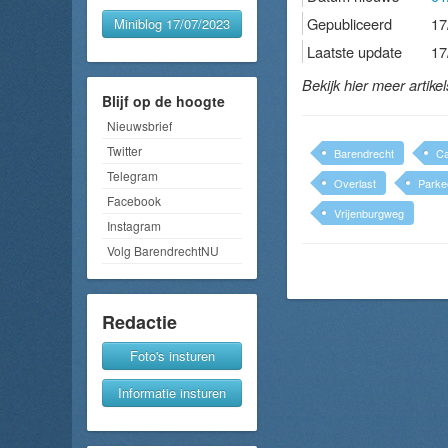
Gepubliceerd
17
Miniblog 17/07/2023
Laatste update
17
Bekijk hier meer artike
Blijf op de hoogte
Nieuwsbrief
Twitter
Barendrecht
C
Telegram
Overlast
Parke
Facebook
Vrijenburgweg
Instagram
Volg BarendrechtNU
Redactie
Foto's insturen
Informatie insturen