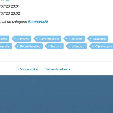
/07/23 23:01
/07/23 23:02
ls uit de categorie
Barendrecht
amera
Cameras
Cameratoezicht
Gemeente
Opsporing
erplaats
Recreatiegebied
Toezicht
Vrijenburg
Vrijenburgpad
«
Vorige artikel
|
Volgende artikel
»