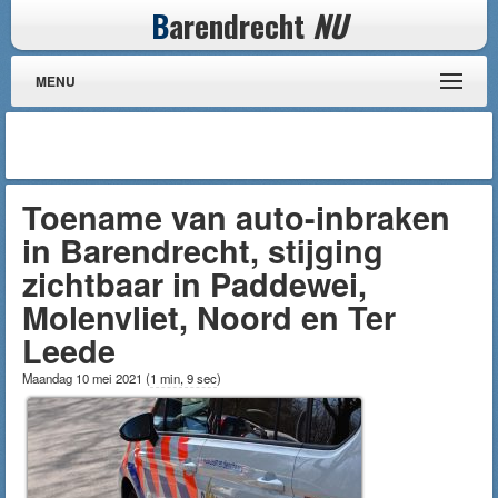
B
arendrecht
NU
MENU
Toename van auto-inbraken
in Barendrecht, stijging
zichtbaar in Paddewei,
Molenvliet, Noord en Ter
Leede
Maandag 10 mei 2021
(
1 min, 9 sec
)