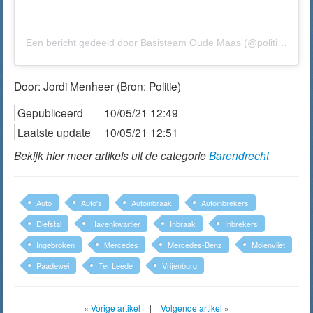
Een bericht gedeeld door Basisteam Oude Maas (@politieoudemaas)
Door:
Jordi Menheer
(Bron: Politie)
Gepubliceerd
10/05/21 12:49
Laatste update
10/05/21 12:51
Bekijk hier meer artikels uit de categorie
Barendrecht
Auto
Auto's
Autoinbraak
Autoinbrekers
Diefstal
Havenkwartier
Inbraak
Inbrekers
Ingebroken
Mercedes
Mercedes-Benz
Molenvliet
Paadewei
Ter Leede
Vrijenburg
«
Vorige artikel
|
Volgende artikel
»