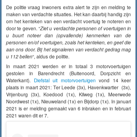
De politie vraag inwoners extra alert te zijn en melding te
maken van verdachte situaties. Het kan daarbij handig zijn
om het kenteken van een verdacht voertuig te noteren en
door te geven. “
Ziet u verdachte personen of voertuigen in
u buurt noteer dan (opvallende) kenmerken van de
personen en/of voertuigen, zoals het kenteken, en geef die
aan ons door. Bij het signaleren van verdacht gedrag mag
u 112 bellen
“, aldus de politie.
In maart 2021 werden er in totaal 3 motorvoertuigen
gestolen in Barendrecht (Buitenoord, Dorpzicht en
Waterkant).
Diefstal uit motorvoertuigen
vond 14 keer
plaats in maart 2021: Ter Leede (3x), Havenkwartier (3x),
Vrijenburg (3x), Koedood (1x), Kilweg (1x), Meerwede
Noordwest (1x), Nieuweland (1x) en Bijdorp (1x). In januari
2021 is er melding gemaakt van 6 inbraken en in februari
2021 waren dit er 7.