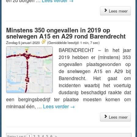
en zo borgen …
Lees verder
→
Lees meer
Minstens 350 ongevallen in 2019 op
snelwegen A15 en A29 rond Barendrecht
Zondag 5 januari 2020
(Gemiddelde leestijd: 1 min, 7 sec)
BARENDRECHT – In het jaar
2019 hebben er (minstens) 353
ongevallen plaatsgevonden op
de snelwegen A15 en A29 bij
Barendrecht. Het gaat om
incidenten waarbij het voertuig
dusdanig beschadigd raakte dat
een bergingsbedrijf ter plaatse moesten komen om
minimaal één, …
Lees verder
→
Lees meer
1
2
3
4
5
6
>
Pagina 1 van 6