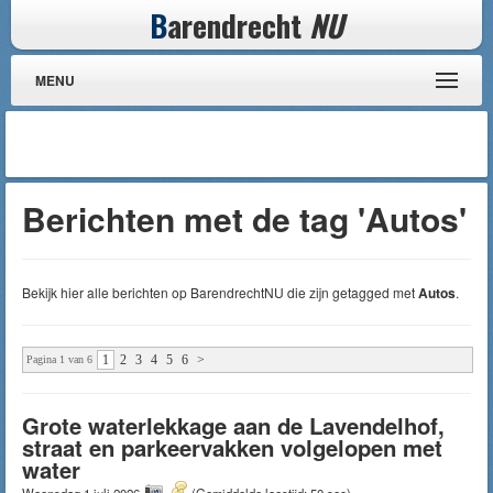
B
arendrecht
NU
MENU
Berichten met de tag 'Autos'
Bekijk hier alle berichten op BarendrechtNU die zijn getagged met
Autos
.
1
2
3
4
5
6
>
Pagina 1 van 6
Grote waterlekkage aan de Lavendelhof,
straat en parkeervakken volgelopen met
water