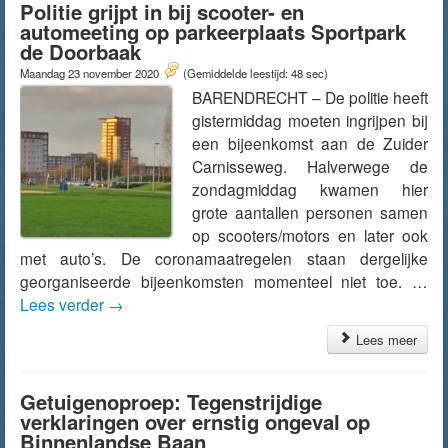
Politie grijpt in bij scooter- en
automeeting op parkeerplaats Sportpark
de Doorbaak
Maandag 23 november 2020
(Gemiddelde leestijd: 48 sec)
BARENDRECHT – De politie heeft
gistermiddag moeten ingrijpen bij
een bijeenkomst aan de Zuider
Carnisseweg. Halverwege de
zondagmiddag kwamen hier
grote aantallen personen samen
op scooters/motors en later ook
met auto’s. De coronamaatregelen staan dergelijke
georganiseerde bijeenkomsten momenteel niet toe. …
Lees verder
→
Lees meer
Getuigenoproep: Tegenstrijdige
verklaringen over ernstig ongeval op
Binnenlandse Baan