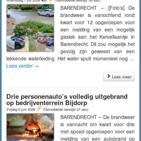
Woensdag 1 juli 2026
(Gemiddelde leestijd: 50 sec)
BARENDRECHT – [Foto’s] De
brandweer is vanochtend rond
kwart voor 12 opgeroepen voor
een melding van een mogelijk
gaslek aan het Kervellaantje in
Barendrecht. Dit zou mogelijk het
gevolg zijn geweest van een
lekkende waterleiding. Het water spuit momenteel nog …
Lees verder
→
Lees meer
Drie personenauto’s volledig uitgebrand
op bedrijventerrein Bijdorp
Vrijdag 5 juni 2026
(Gemiddelde leestijd: 21 sec)
BARENDRECHT – De brandweer
is vannacht om kwart voor drie
met spoed opgeroepen voor een
melding van een autobrand op