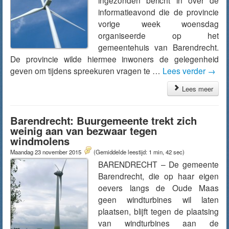
ingezonden bericht in over de
informatieavond die de provincie
vorige week woensdag
organiseerde op het
gemeentehuis van Barendrecht.
De provincie wilde hiermee inwoners de gelegenheid
geven om tijdens spreekuren vragen te …
Lees verder
→
Lees meer
Barendrecht: Buurgemeente trekt zich
weinig aan van bezwaar tegen
windmolens
Maandag 23 november 2015
(Gemiddelde leestijd: 1 min, 42 sec)
BARENDRECHT – De gemeente
Barendrecht, die op haar eigen
oevers langs de Oude Maas
geen windturbines wil laten
plaatsen, blijft tegen de plaatsing
van windturbines aan de