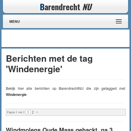
B
arendrecht
NU
MENU
Berichten met de tag
'Windenergie'
Bekijk hier alle berichten op BarendrechtNU die zijn getagged met
Windenergie
.
1
2
>
Pagina 1 van 2
Windmolens Oude Maas gehackt, na 3