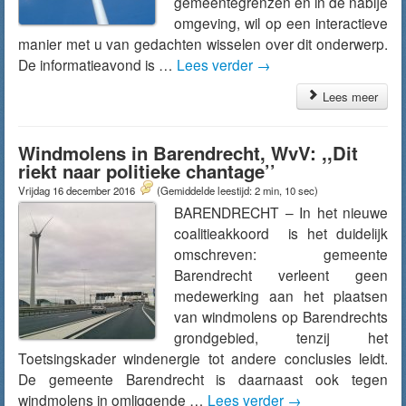
gemeentegrenzen en in de nabije
omgeving, wil op een interactieve
manier met u van gedachten wisselen over dit onderwerp.
De informatieavond is …
Lees verder
→
Lees meer
Windmolens in Barendrecht, WvV: ,,Dit
riekt naar politieke chantage’’
Vrijdag 16 december 2016
(Gemiddelde leestijd: 2 min, 10 sec)
BARENDRECHT – In het nieuwe
coalitieakkoord is het duidelijk
omschreven: gemeente
Barendrecht verleent geen
medewerking aan het plaatsen
van windmolens op Barendrechts
grondgebied, tenzij het
Toetsingskader windenergie tot andere conclusies leidt.
De gemeente Barendrecht is daarnaast ook tegen
windmolens in omliggende …
Lees verder
→