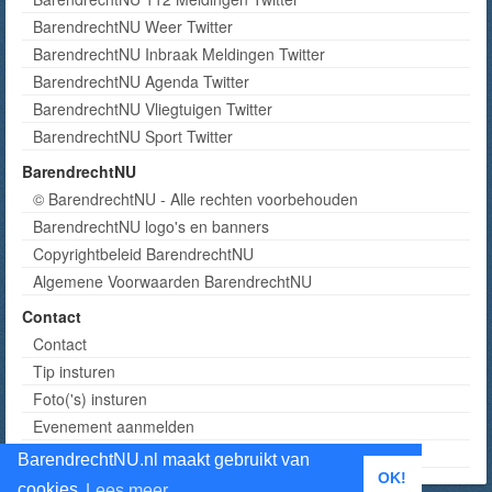
BarendrechtNU Weer Twitter
BarendrechtNU Inbraak Meldingen Twitter
BarendrechtNU Agenda Twitter
BarendrechtNU Vliegtuigen Twitter
BarendrechtNU Sport Twitter
BarendrechtNU
© BarendrechtNU - Alle rechten voorbehouden
BarendrechtNU logo's en banners
Copyrightbeleid BarendrechtNU
Algemene Voorwaarden BarendrechtNU
Contact
Contact
Tip insturen
Foto('s) insturen
Evenement aanmelden
Informatie aanvragen adverteren
BarendrechtNU.nl maakt gebruikt van
OK!
cookies
Lees meer