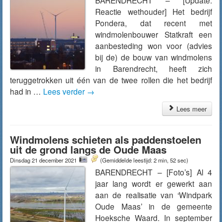
BARENDRECHT – [Update:
Reactie wethouder] Het bedrijf
Pondera, dat recent met
windmolenbouwer Statkraft een
aanbesteding won voor (advies
bij de) de bouw van windmolens
in Barendrecht, heeft zich
teruggetrokken uit één van de twee rollen die het bedrijf
had in …
Lees verder
→
Lees meer
Windmolens schieten als paddenstoelen
uit de grond langs de Oude Maas
Dinsdag 21 december 2021
(Gemiddelde leestijd: 2 min, 52 sec)
BARENDRECHT – [Foto’s] Al 4
jaar lang wordt er gewerkt aan
aan de realisatie van ‘Windpark
Oude Maas’ in de gemeente
Hoeksche Waard. In september