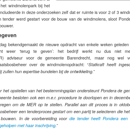
het windmolenpark bij het
cludeerde in deze onderzoeken zelf dat er ruimte is voor 2 of 3 wind
n tender werd gestart voor de bouw van de windmolens, sloot Ponde
bouwer.
egeven
dag
bekendgemaakt de nieuwe opdracht van enkele weken geleden
ht weer ‘terug te geven’: het bedrijf werkt nu dus niet me
ER) adviseur voor de gemeente Barendrecht, maar nog wel v
aatsbosbeheer over de windmolenopdracht: “
Statkraft heeft inges
”
 zullen hun expertise bundelen bij de ontwikkeling.
r het opstellen van het bestemmingsplan ondersteunt Pondera de ge
eente besloten ook een m.e.r. procedure te doorlopen en in decembe
egen om de MER op te stellen. Parallel aan dit proces is in oktob
sbeheer een tenderproces gestart om een partij te selecteren die het
n bouwen. In de voorbereiding voor
die tender heeft Pondera een
”
) geholpen met haar inschrijving
.