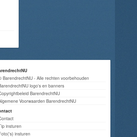
arendrechtNU
© BarendrechtNU - Alle rechten voorbehouden
BarendrechtNU logo's en banners
Copyrightbeleid BarendrechtNU
Algemene Voorwaarden BarendrechtNU
ontact
Contact
Tip insturen
Foto('s) insturen