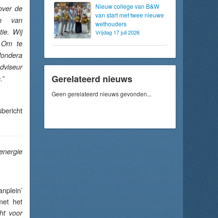
Nieuw college van B&W
over de
van start met twee nieuwe
n van
wethouders
ie. Wij
Vrijdag 17 juli 2026
. Om te
Pondera
dviseur
Gerelateerd nieuws
”
.
Geen gerelateerd nieuws gevonden...
bericht
energie
nplein’
met het
ht voor