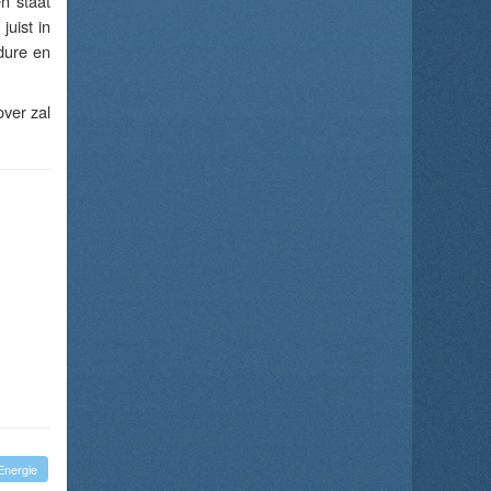
n staat
juist in
dure en
ver zal
Energie