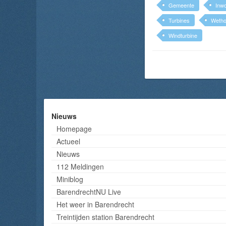
Gemeente
Inw
Turbines
Wetho
Windturbine
Nieuws
Homepage
Actueel
Nieuws
112 Meldingen
Miniblog
BarendrechtNU Live
Het weer in Barendrecht
Treintijden station Barendrecht