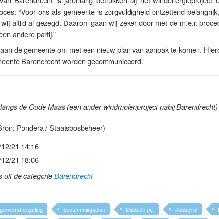
n Barendrecht is jarenlang betrokken bij het windenergieproject e
oces: “Voor ons als gemeente is zorgvuldigheid ontzettend belangrijk, 
wij altijd al gezegd. Daarom gaan wij zeker door met de m.e.r. proce
en andere partij.”
d aan de gemeente om met een nieuw plan van aanpak te komen. Hiero
emeente Barendrecht worden gecommuniceerd.
n langs de Oude Maas (een ander windmolenproject nabij Barendrecht)
ron: Pondera / Staatsbosbeheer)
/12/21 14:16
/12/21 18:06
ls uit de categorie
Barendrecht
genverstrengeling
Bestemmingsplan
Dubbele pet
Dubbelrol