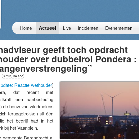
Actueel
Home
Live
Incidenten
Evenementen
adviseur geeft toch opdracht
houder over dubbelrol Pondera :
langenverstrengeling”
1
(
3 min, 34 sec
)
pdate: Reactie wethouder
]
era, dat recent met
tkraft een aanbesteding
de) de bouw van windmolens
zich teruggetrokken uit één
ie het bedrijf had in het
 bij het Vaanplein.
de gemeente Barendrecht al