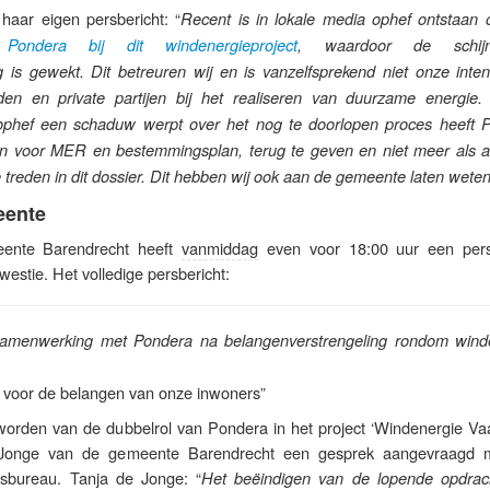
n haar eigen persbericht: “
Recent is in lokale media ophef ontstaan 
Pondera bij dit windenergieproject
, waardoor de schij
 is gewekt. Dit betreuren wij en is vanzelfsprekend niet onze intent
en en private partijen bij het realiseren van duurzame energie
phef een schaduw werpt over het nog te doorlopen proces heeft 
en voor MER en bestemmingsplan, terug te geven en niet meer als a
treden in dit dossier. Dit hebben wij ook aan de gemeente laten weten
eente
ente Barendrecht heeft
vanmiddag
even voor 18:00 uur een pers
westie. Het volledige persbericht:
amenwerking met Pondera na belangenverstrengeling rondom wind
a voor de belangen van onze inwoners”
worden van de dubbelrol van Pondera in het project ‘Windenergie Vaa
Jonge van de gemeente Barendrecht een gesprek aangevraagd 
esbureau. Tanja de Jonge: “
Het beëindigen van de lopende opdrac