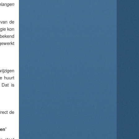
belangen
 van de
gie kon
 bekend
gewerkt
ijzigen
e huurt
 Dat is
irect de
en’