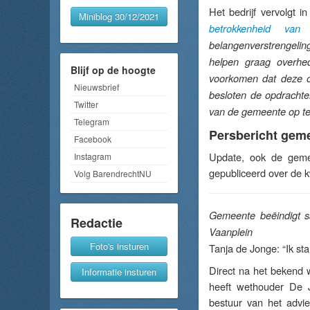
Het bedrijf vervolgt i
Miniblog 30/12/2021
betrokkenheid van 
belangenverstrengeling
helpen graag overhed
Blijf op de hoogte
voorkomen dat deze o
Nieuwsbrief
besloten de opdracht
Twitter
van de gemeente op te 
Telegram
Persbericht gem
Facebook
Update, ook de geme
Instagram
gepubliceerd over de k
Volg BarendrechtNU
Gemeente beëindigt s
Redactie
Vaanplein
Foto's insturen
Tanja de Jonge: “Ik st
Direct na het bekend 
Informatie insturen
heeft wethouder De 
bestuur van het advi