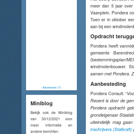
meer dan 5 jaar over 
Vaanplein. Pondera con
Toen er in oktober ee
aan bij een windmolen
Opdracht terugg
Pondera heeft
vanmid
gemeente Barendrec
(bestemmingsplan/M
windmolenbouwer. St
samen met Pondera. Zij
Aanbesteding
-
Advertentie (?)
-
Pondera Consult: “
Voo
Recent is door de gem
Miniblog
Pondera opdracht gekr
Bekijk ook de Miniblog
grondeigenaar Staatsbo
van 30/12/2021 voor
uiteindelijk mag gaa
meer informatie en
inschrijvers (Statkraft
andere berichten.