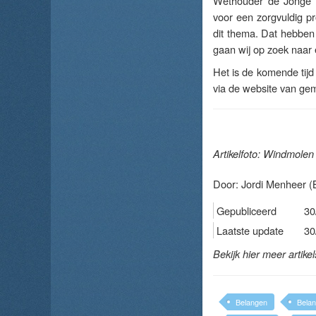
Wethouder de Jonge va
voor een zorgvuldig pr
dit thema. Dat hebben 
gaan wij op zoek naar e
Het is de komende tij
via de website van g
Artikelfoto: Windmole
Door:
Jordi Menheer
(B
Gepubliceerd
30
Laatste update
30
Bekijk hier meer artike
Belangen
Belan