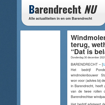
B
arendrecht
NU
Alle actualiteiten in en om Barendrecht
Windmolen
terug, wet
“Dat is be
Donderdag 30 december 202
BARENDRECHT – [
U
Het bedrijf Pond
windmolenbouwer Sta
won voor (advies bij 
in Barendrecht, heeft 
van de twee rollen d
Barendrechtse windpark
Het bedrijf adviseert 