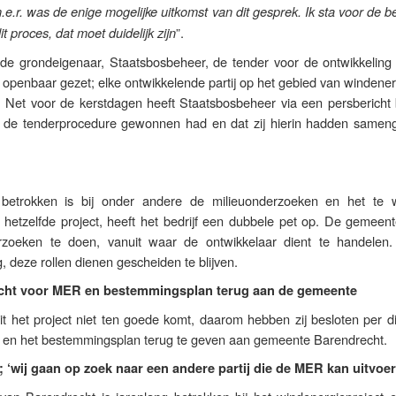
.r. was de enige mogelijke uitkomst van dit gesprek. Ik sta voor de 
”.
t proces, dat moet duidelijk zijn
t de grondeigenaar, Staatsbosbeheer, de tender voor de ontwikkeling
openbaar gezet; elke ontwikkelende partij op het gebied van windener
en. Net voor de kerstdagen heeft Staatsbosbeheer via een persbericht
ft de tenderprocedure gewonnen had en dat zij hierin hadden samen
etrokken is bij onder andere de milieuonderzoeken en het te w
hetzelfde project, heeft het bedrijf een dubbele pet op. De gemeent
oeken te doen, vanuit waar de ontwikkelaar dient te handelen.
, deze rollen dienen gescheiden te blijven.
cht voor MER en bestemmingsplan terug aan de gemeente
it het project niet ten goede komt, daarom hebben zij besloten per d
en het bestemmingsplan terug te geven aan gemeente Barendrecht.
‘wij gaan op zoek naar een andere partij die de MER kan uitvoer