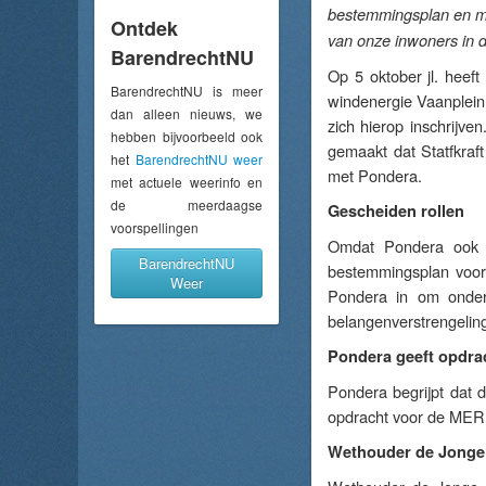
bestemmingsplan en m.e
Ontdek
van onze inwoners in di
BarendrechtNU
Op 5 oktober jl. heef
BarendrechtNU is meer
windenergie Vaanplein 
dan alleen nieuws, we
zich hierop inschrijv
hebben bijvoorbeeld ook
gemaakt dat Statfkra
het
BarendrechtNU weer
met Pondera.
met actuele weerinfo en
de meerdaagse
Gescheiden rollen
voorspellingen
Omdat Pondera ook b
BarendrechtNU
bestemmingsplan voor 
Weer
Pondera in om onderz
belangenverstrengeling
Pondera geeft opdra
Pondera begrijpt dat d
opdracht voor de MER 
Wethouder de Jonge; 