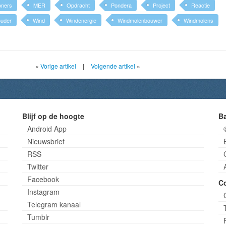
oners
MER
Opdracht
Pondera
Project
Reactie
uder
Wind
Windenergie
Windmolenbouwer
Windmolens
«
Vorige artikel
|
Volgende artikel
»
Blijf op de hoogte
B
Android App
Nieuwsbrief
RSS
Twitter
Facebook
C
Instagram
Telegram kanaal
Tumblr