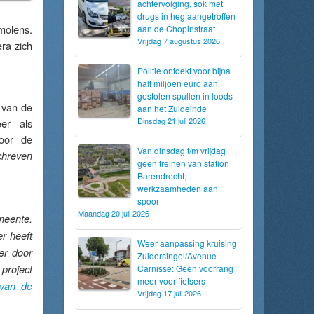
achtervolging, sok met
drugs in heg aangetroffen
molens.
aan de Chopinstraat
Vrijdag 7 augustus 2026
ra zich
Politie ontdekt voor bijna
half miljoen euro aan
gestolen spullen in loods
 van de
aan het Zuideinde
Dinsdag 21 juli 2026
er als
oor de
Van dinsdag t/m vrijdag
chreven
geen treinen van station
Barendrecht;
werkzaamheden aan
spoor
Maandag 20 juli 2026
meente.
r heeft
Weer aanpassing kruising
er door
Zuidersingel/Avenue
 project
Carnisse: Geen voorrang
meer voor fietsers
 van de
Vrijdag 17 juli 2026