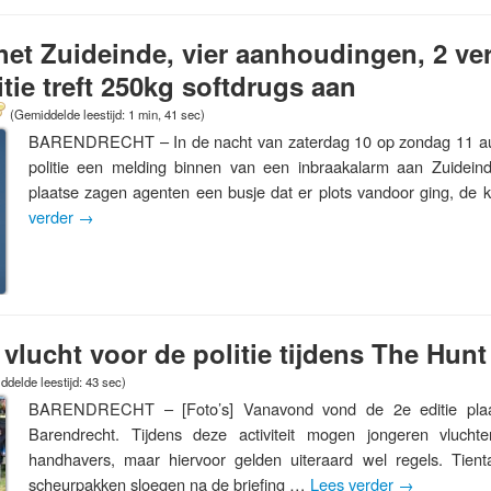
het Zuideinde, vier aanhoudingen, 2 ve
tie treft 250kg softdrugs aan
(Gemiddelde leestijd: 1 min, 41 sec)
BARENDRECHT – In de nacht van zaterdag 10 op zondag 11 au
politie een melding binnen van een inbraakalarm aan Zuideind
plaatse zagen agenten een busje dat er plots vandoor ging, de
verder
→
vlucht voor de politie tijdens The Hunt
delde leestijd: 43 sec)
BARENDRECHT – [Foto’s] Vanavond vond de 2e editie plaa
Barendrecht. Tijdens deze activiteit mogen jongeren vlucht
handhavers, maar hiervoor gelden uiteraard wel regels. Tienta
scheurpakken sloegen na de briefing …
Lees verder
→