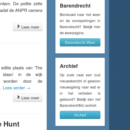
dam. De politie zette
Barendrecht
o nadat de ANPR camera
Benieuwd naar het weer
en de voorspellingen in
Lees meer
Barendrecht? Bekijk hier
de weerpagina.
Barendrecht Weer
Archief
ditie plaats van ‘The
 slaan’ in de wijk
Op zoek naar een oud
en worden door de
nieuwsbericht of gewoon
 …
Lees verder
→
nieuwsgierig naar wat er
in het verleden is
Lees meer
gebeurd? Bekijk dan het
BarendrechtNU archief.
Archief
e Hunt