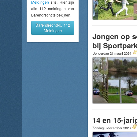
Meldingen
site. Hier zijn
alle 112 meldingen van
Barendrecht te bekijken.
BarendrechtNU 112
Meldingen
Jongen op sc
bij Sportpar
Donderdag 21 maart 2024
14 en 15-jar
Zondag 3 december 2023