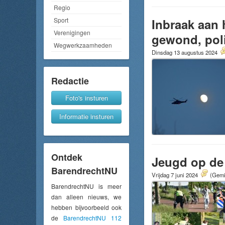
Regio
Inbraak aan 
Sport
Verenigingen
gewond, poli
Wegwerkzaamheden
Dinsdag 13 augustus 2024
Redactie
Foto's insturen
Informatie insturen
Ontdek
Jeugd op de 
BarendrechtNU
Vrijdag 7 juni 2024
(Gemid
BarendrechtNU is meer
dan alleen nieuws, we
hebben bijvoorbeeld ook
de
BarendrechtNU 112