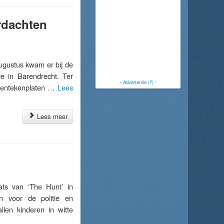
rdachten
gustus kwam er bij de
e in Barendrecht. Ter
-
Advertentie (?)
-
 kentekenplaten …
Lees
Lees meer
ts van ‘The Hunt’ in
en voor de politie en
llen kinderen in witte