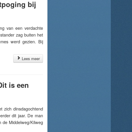
poging bij
ng van een verdachte
mstander zag buiten het
 mes werd gezien. Bij
Lees meer
it is een
 zich dinsdagochtend
erder dit jaar. De man
an de Middelweg/Kilweg