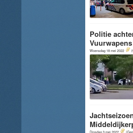
Politie acht
Vuurwapens a
Woensdag 18 mei 2022
(
Jachtseizoen
Middeldijker
Dinsdag 3 mei 2022
(Gem