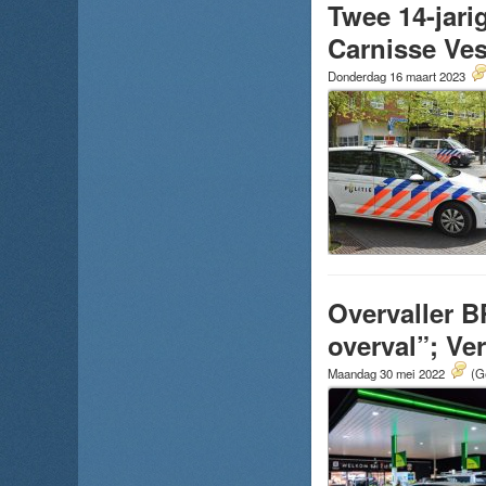
Twee 14-jar
Carnisse Ves
Donderdag 16 maart 2023
Overvaller B
overval”; Ve
Maandag 30 mei 2022
(G