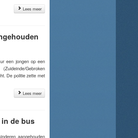
Lees meer
aangehouden
ur een jongen op een
t (Zuideinde/Gebroken
t. De politie zette met
Lees meer
 in de bus
kinderen aangehouden