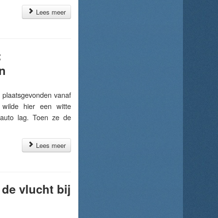
Lees meer
:
n
 plaatsgevonden vanaf
wilde hier een witte
auto lag. Toen ze de
Lees meer
de vlucht bij