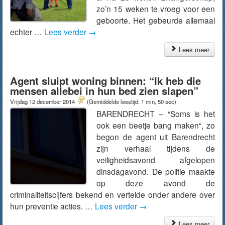
zo’n 15 weken te vroeg voor een
geboorte. Het gebeurde allemaal
echter …
Lees verder
→
Lees meer
Agent sluipt woning binnen: “Ik heb die
mensen allebei in hun bed zien slapen”
Vrijdag 12 december 2014
(Gemiddelde leestijd: 1 min, 50 sec)
BARENDRECHT – “Soms is het
ook een beetje bang maken“, zo
begon de agent uit Barendrecht
zijn verhaal tijdens de
veiligheidsavond afgelopen
dinsdagavond. De politie maakte
op deze avond de
criminaliteitscijfers bekend en vertelde onder andere over
hun preventie acties. …
Lees verder
→
Lees meer