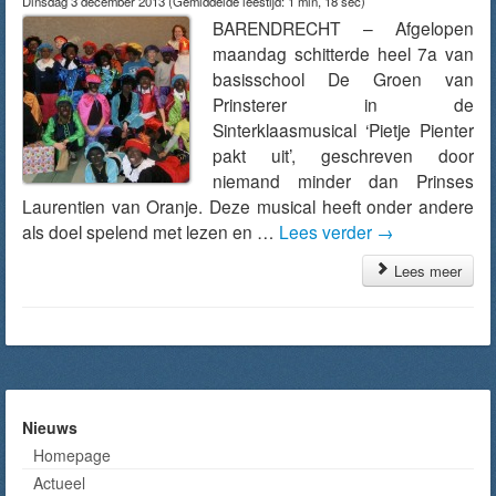
Dinsdag 3 december 2013
(Gemiddelde leestijd: 1 min, 18 sec)
BARENDRECHT – Afgelopen
maandag schitterde heel 7a van
basisschool De Groen van
Prinsterer in de
Sinterklaasmusical ‘Pietje Pienter
pakt uit’, geschreven door
niemand minder dan Prinses
Laurentien van Oranje. Deze musical heeft onder andere
als doel spelend met lezen en …
Lees verder
→
Lees meer
Nieuws
Homepage
Actueel