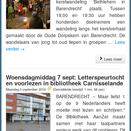
kerstwandeling ‘Bethlehem in
Barendrecht’ plaats. Tussen
18:00 en 19:30 uur hebben
honderden deelnemers een
wandeling langs het kerstverhaal
gemaakt door de Oude Dorpskern van Barendrecht. De
wandelaars van jong tot oud liepen in groepen …
Lees
verder
→
Lees meer
Woensdagmiddag 7 sept: Letterspeurtocht
en voorlezen in bibliotheek Carnisselande
Maandag 5 september 2016
(Gemiddelde leestijd: 1 min, 56 sec)
BARENDRECHT – Maar liefst 1
op de 9 Nederlanders heeft
moeite met lezen en schrijven.*
De Bibliotheek AanZet maakt
samen met haar taalpartners
serieus werk van dit probleem. Dit