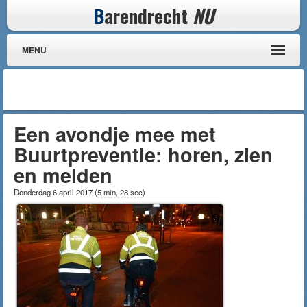
B
arendrecht
NU
MENU
Een avondje mee met
Buurtpreventie: horen, zien
en melden
Donderdag 6 april 2017
(
5 min, 28 sec
)