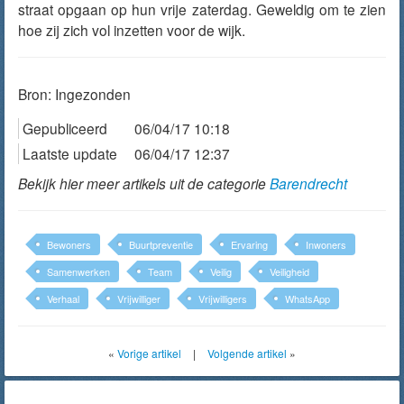
straat opgaan op hun vrije zaterdag. Geweldig om te zien
hoe zij zich vol inzetten voor de wijk.
Bron:
Ingezonden
Gepubliceerd
06/04/17 10:18
Laatste update
06/04/17 12:37
Bekijk hier meer artikels uit de categorie
Barendrecht
Bewoners
Buurtpreventie
Ervaring
Inwoners
Samenwerken
Team
Veilig
Veiligheid
Verhaal
Vrijwilliger
Vrijwilligers
WhatsApp
«
Vorige artikel
|
Volgende artikel
»