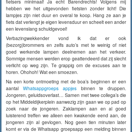
fietsers minimaal! Ja echt Barendrechts! Volgens mij
hebben we het uitgevonden fietsten zonder licht! Die
lampjes zijn niet duur en overal te koop. Hang ze aan je
fiets dat verlengt je eigen levensduur en scheelt een ander
een levenslang schuldgevoel!
Verbazingwekkender vond ik dat er ook
(bezorg)brommers en zelfs auto’s met te weinig of niet
goed werkende lampen deelnemen aan het verkeer.
Sommige mensen werden erop geattendeerd dat zij slecht
verlicht op weg zijn. Te grappig om de excuses aan te
horen. Ohohoh! Wat een smoezen.
Na een korte ontmoeting met de boa’s beginnen er een
aantal
Whatsappgroeps appjes
binnen te druppen.
Jongeren, geluidsoverlast… Samen met twee collega’s die
op het Middeldijkerplein aanwezig zijn gaan we op pad op
zoek naar de jongeren. Zaklampen aan en al goed
luisterend treffen we alleen een kwakende eend aan, de
jongeren zijn al gevlogen. Nog geen tien minuten later
komt er via de Whatsapp groepsapp een melding binnen