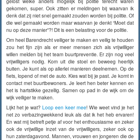
gelost welke anders mogelijk bij politie terecht waren
gekomen, super. Ook zitten er meldingen bij waarvan ik
denk dat zij niet snel gemaakt zouden worden bij politie. Of
die wel gemaakt worden maar waarvan je denkt “Moet dat
nu op deze manier”?! Dit is een belasting voor de politie.
Om heel Barendrecht veiliger te maken en veilig te houden
zou het fijn zijn als er meer mensen zich als vrijwilliger
willen melden bij het team buurtpreventie. Er zijn nog veel
vrijwilligers nodig. Kom uit die stoel en beweeg heerlijk
buiten. Je kunt als op allerlei manieren deelnemen. Op de
fiets, lopend of met de auto. Kies wat bij je past. Je komt in
contact met buurtbewoners. Je leert hen beter kennen en
het is hartstikke gezellig. Samen op pad in de wijk om de
wijk veiliger te maken.
Lijkt het je wat?
Loop een keer mee
! Wie weet vind je het
net zo verbazingwekkend leuk als dat ik het heb ervaren!
En wat mij betreft petje af voor het enthousiasme en zeker
ook de vrijwillige inzet van de vrijwilligers, zeker ook op
hun zaterdagavond. Mannen, vrouwen en jongeren die de