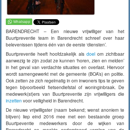
BARENDRECHT – Een nieuwe vrijwilliger van het
Buurtpreventie team in Barendrecht schreef over haar
belevenissen tijdens één van de eerste ‘diensten’.
Buurtpreventie heeft hoofdzakelijk als
doel
om zichtbaar
aanwezig te zijn zodat ze kunnen ‘horen, zien en melden’
in het geval van verdachte situaties en overlast. Hiervoor
wordt samengewerkt met de gemeente (BOA’s) en politie.
Ook zetten ze zich regelmatig in om inwoners tips te geven
tegen bijvoorbeeld fietsendiefstal of woninginbraak. De
medewerk(st)ers van Buurtpreventie zijn vrijwilligers die
inzetten
voor veiligheid in Barendrecht.
De nieuwe vrijwilligster (naam bekend; wenst anoniem te
blijven) liep eind 2016 mee met een bestaande groep
Buurtpeventie medewerkers door de wijken van
Barendrecht en maakte onderstaand verslag van de