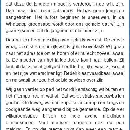
dat dezelfde jongeren mogelijk verderop in de wijk zijn.
Dan maar door naar dat adres. Helaas geen jongeren
aangetroffen. Het is fors beginnen te sneeuwen. In de
Whatsapp groepsapp wordt door ons gemeld dat wij zijn
gaan kijken en dat de jongeren er niet meer zijn.
Daarna volgt een melding over geluidsoverlast. De eerste
vraag die rijst is natuurlijk wat is geluidsoverlast? Wij gaan
naar het adres toe om te horen of er nu echt zoveel lawaai
is. De moeder van het jarige Jobje komt naar buiten. Zij
legt uit dat zij echt geflyerd heeft in het rijtje waar zij woont
en het rijtje wat erachter ligt. Redelijk aanvaardbaar lawaai
en na twaalf uur zou het geluid sowieso over zijn.
Wij gaan verder op pad het wordt kerstachtig wit buiten en
het rijtempo neemt wat af. Dat wordt straks sneeuwballen
gooien. Onderweg worden kapotte lantaarnpalen langs de
doorgaande weg aangemeld bij de gemeente. Op de vier
wijkgroepsapps blijven de hele avond meldingen
binnenkomen. Veel mensen reageren ook op een
melding. En op die reactie volgt dan weer een reactie.