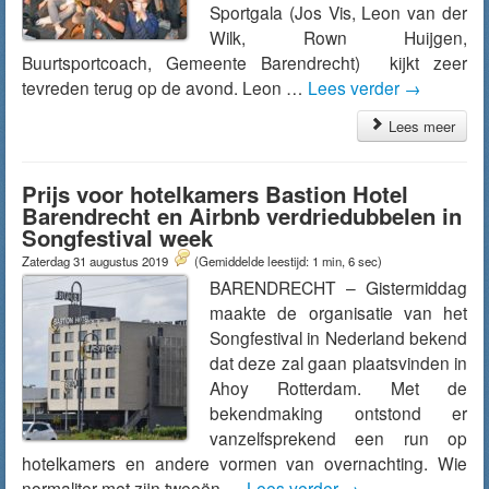
Sportgala (Jos Vis, Leon van der
Wilk, Rown Huijgen,
Buurtsportcoach, Gemeente Barendrecht) kijkt zeer
tevreden terug op de avond. Leon …
Lees verder
→
Lees meer
Prijs voor hotelkamers Bastion Hotel
Barendrecht en Airbnb verdriedubbelen in
Songfestival week
Zaterdag 31 augustus 2019
(Gemiddelde leestijd: 1 min, 6 sec)
BARENDRECHT – Gistermiddag
maakte de organisatie van het
Songfestival in Nederland bekend
dat deze zal gaan plaatsvinden in
Ahoy Rotterdam. Met de
bekendmaking ontstond er
vanzelfsprekend een run op
hotelkamers en andere vormen van overnachting. Wie
normaliter met zijn tweeën …
Lees verder
→