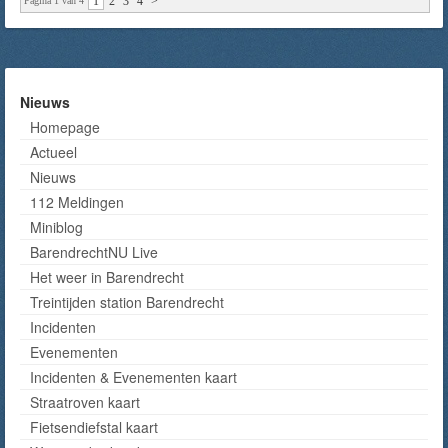
1
2
3
4
>
Pagina 1 van 4
Nieuws
Homepage
Actueel
Nieuws
112 Meldingen
Miniblog
BarendrechtNU Live
Het weer in Barendrecht
Treintijden station Barendrecht
Incidenten
Evenementen
Incidenten & Evenementen kaart
Straatroven kaart
Fietsendiefstal kaart