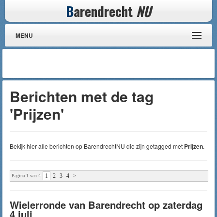
B
arendrecht
NU
MENU
Berichten met de tag
'Prijzen'
Bekijk hier alle berichten op BarendrechtNU die zijn getagged met
Prijzen
.
1
2
3
4
>
Pagina 1 van 4
Wielerronde van Barendrecht op zaterdag
4 juli