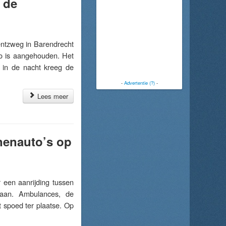
 de
ntzweg in Barendrecht
to is aangehouden. Het
r in de nacht kreeg de
-
Advertentie (?)
-
Lees meer
nenauto’s op
een aanrijding tussen
Baan. Ambulances, de
 spoed ter plaatse. Op