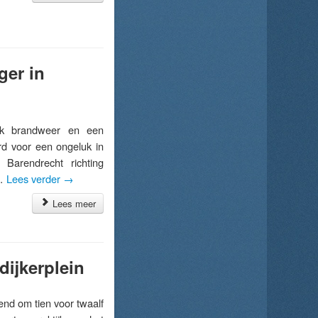
ger in
k brandweer en een
rd voor een ongeluk in
 Barendrecht richting
 …
Lees verder
→
Lees meer
dijkerplein
d om tien voor twaalf