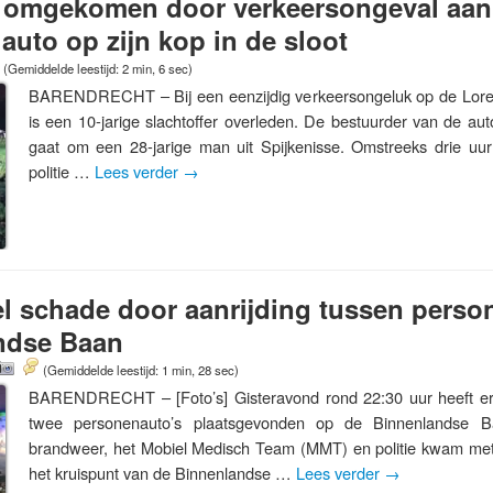
nd omgekomen door verkeersongeval aan
auto op zijn kop in de sloot
(Gemiddelde leestijd: 2 min, 6 sec)
BARENDRECHT – Bij een eenzijdig verkeersongeluk op de Lore
is een 10-jarige slachtoffer overleden. De bestuurder van de au
gaat om een 28-jarige man uit Spijkenisse. Omstreeks drie uu
politie …
Lees verder
→
el schade door aanrijding tussen perso
ndse Baan
(Gemiddelde leestijd: 1 min, 28 sec)
BARENDRECHT – [Foto’s] Gisteravond rond 22:30 uur heeft er 
twee personenauto’s plaatsgevonden op de Binnenlandse 
brandweer, het Mobiel Medisch Team (MMT) en politie kwam met
het kruispunt van de Binnenlandse …
Lees verder
→