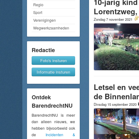
10-jarig ki
Regio
Lorentzweg, 
Sport
Zondag 7 november 2021
Verenigingen
Wegwerkzaamheden
Redactie
Foto's insturen
Informatie insturen
Letsel en ve
de Binnenla
Ontdek
BarendrechtNU
Dinsdag 15 september 2020
BarendrechtNU is meer
dan alleen nieuws, we
hebben bijvoorbeeld ook
de
Incidenten &