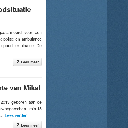
odsituatie
ealarmeerd voor een
t politie en ambulance
spoed ter plaatse. De
Lees meer
rte van Mika!
 2013 geboren aan de
 zwangerschap, zo’n 15
r …
Lees verder
→
Lees meer