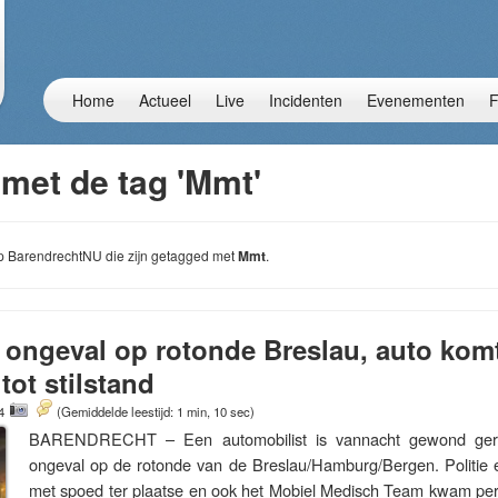
Home
Actueel
Live
Incidenten
Evenementen
F
 met de tag 'Mmt'
 op BarendrechtNU die zijn getagged met
Mmt
.
 ongeval op rotonde Breslau, auto kom
tot stilstand
24
(Gemiddelde leestijd: 1 min, 10 sec)
BARENDRECHT – Een automobilist is vannacht gewond geraa
ongeval op de rotonde van de Breslau/Hamburg/Bergen. Politi
met spoed ter plaatse en ook het Mobiel Medisch Team kwam per