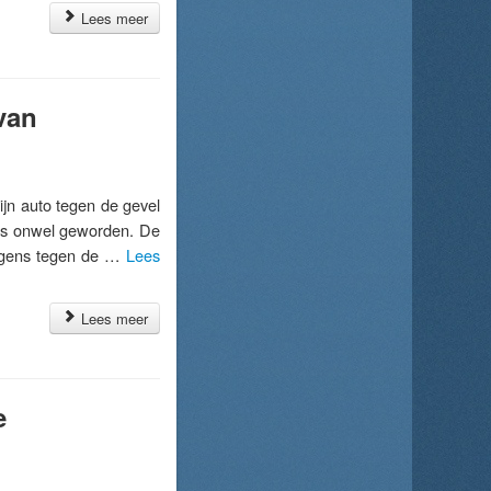
Lees meer
van
jn auto tegen de gevel
as onwel geworden. De
olgens tegen de …
Lees
Lees meer
e