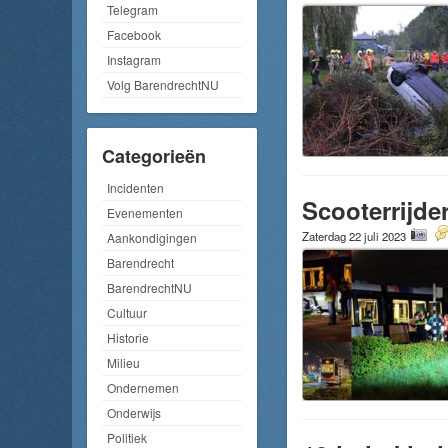
Telegram
Facebook
Instagram
Volg BarendrechtNU
Categorieën
Incidenten
Scooterrijde
Evenementen
Zaterdag 22 juli 2023
Aankondigingen
Barendrecht
BarendrechtNU
Cultuur
Historie
Milieu
Ondernemen
Onderwijs
Politiek