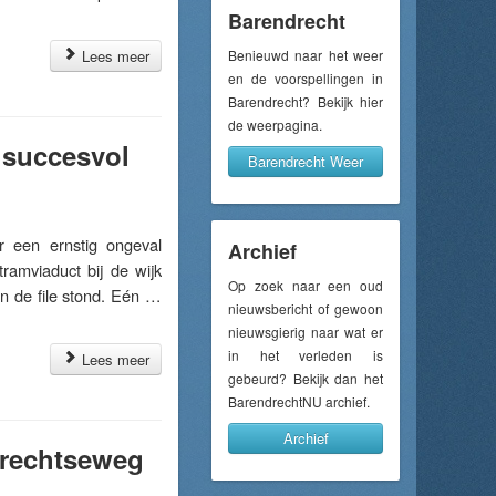
Barendrecht
Lees meer
Benieuwd naar het weer
en de voorspellingen in
Barendrecht? Bekijk hier
de weerpagina.
r succesvol
Barendrecht Weer
 een ernstig ongeval
Archief
ramviaduct bij de wijk
Op zoek naar een oud
in de file stond. Eén …
nieuwsbericht of gewoon
nieuwsgierig naar wat er
in het verleden is
Lees meer
gebeurd? Bekijk dan het
BarendrechtNU archief.
Archief
drechtseweg