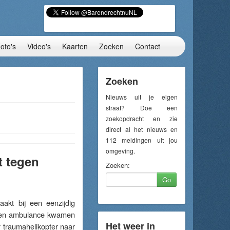
oto's
Video's
Kaarten
Zoeken
Contact
Zoeken
Nieuws uit je eigen
straat? Doe een
zoekopdracht en zie
direct al het nieuws en
112 meldingen uit jou
omgeving.
t tegen
Zoeken:
Go
kt bij een eenzijdig
e en ambulance kwamen
Het weer in
 traumahelikopter naar