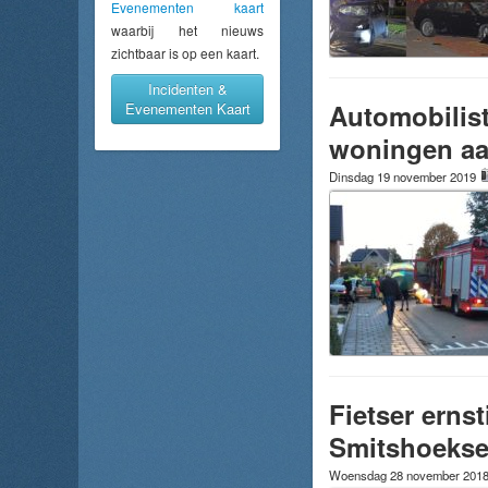
Evenementen kaart
waarbij het nieuws
zichtbaar is op een kaart.
Incidenten &
Automobilist
Evenementen Kaart
woningen aa
Dinsdag 19 november 2019
Fietser erns
Smitshoekse
Woensdag 28 november 201