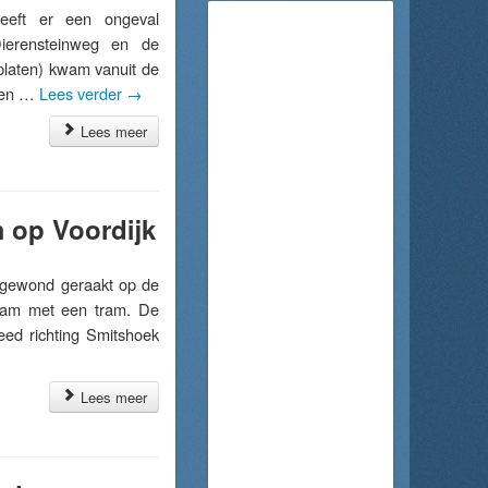
eft er een ongeval
ierensteinweg en de
platen) kwam vanuit de
eden …
Lees verder
→
Lees meer
m op Voordijk
 gewond geraakt op de
kwam met een tram. De
eed richting Smitshoek
Lees meer