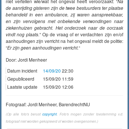
niet vertellen wie/wat het ongeval heeft veroorzaakt: “
Na
de aanrijding
gisteren
zijn de twee bestuurders ter plaatse
behandeld in een ambulance, zij waren aanspreekbaar,
en zijn vervolgens met onbekende verwondingen naar
ziekenhuizen gebracht. Het onderzoek naar de oorzaak
vindt nog plaats.
” Op de vraag of er verdachten zijn en/of
aanhoudingen zijn verricht na het ongeval meldt de politie:
“
Er zijn geen aanhoudingen verricht.
“
Door:
Jordi Menheer
Datum incident
14/09/20
22:30
Gepubliceerd
15/09/20 11:59
Laatste update
15/09/20 12:06
Fotograaf: Jordi Menheer, BarendrechtNU
(Op alle foto's berust
copyright
. Foto's mogen zonder toestemming v.d.
fotograaf niet worden gekopieerd of worden overgenomen.)