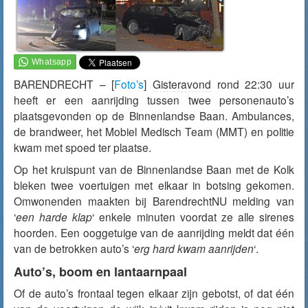
BARENDRECHT – [
Foto’s
]
Gisteravond
rond 22:30 uur
heeft er een aanrijding tussen twee personenauto’s
plaatsgevonden op de Binnenlandse Baan. Ambulances,
de brandweer, het Mobiel Medisch Team (MMT) en politie
kwam met spoed ter plaatse.
Op het kruispunt van de Binnenlandse Baan met de Kolk
bleken twee voertuigen met elkaar in botsing gekomen.
Omwonenden maakten bij BarendrechtNU melding van
‘
een harde klap
‘ enkele minuten voordat ze alle sirenes
hoorden. Een ooggetuige van de aanrijding meldt dat één
van de betrokken auto’s ‘
erg hard kwam aanrijden
‘.
Auto’s, boom en lantaarnpaal
Of de auto’s frontaal tegen elkaar zijn gebotst, of dat één