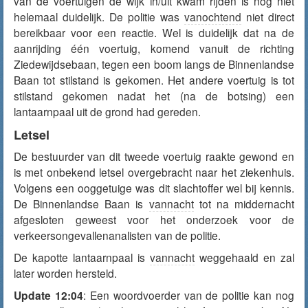
van de voertuigen de wijk in/uit kwam rijden is nog niet
helemaal duidelijk. De politie was
vanochtend
niet direct
bereikbaar voor een reactie. Wel is duidelijk dat na de
aanrijding één voertuig, komend vanuit de richting
Ziedewijdsebaan, tegen een boom langs de Binnenlandse
Baan tot stilstand is gekomen. Het andere voertuig is tot
stilstand gekomen nadat het (na de botsing) een
lantaarnpaal uit de grond had gereden.
Letsel
De bestuurder van dit tweede voertuig raakte gewond en
is met onbekend letsel overgebracht naar het ziekenhuis.
Volgens een ooggetuige was dit slachtoffer wel bij kennis.
De Binnenlandse Baan is
vannacht
tot na middernacht
afgesloten geweest voor het onderzoek voor de
verkeersongevallenanalisten van de politie.
De kapotte lantaarnpaal is
vannacht
weggehaald en zal
later worden hersteld.
Update 12:04
: Een woordvoerder van de politie kan nog