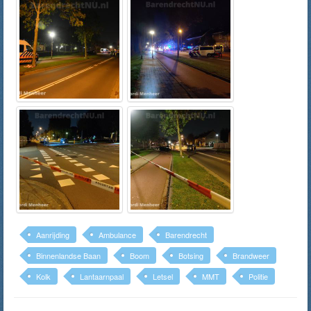
Aanrijding
Ambulance
Barendrecht
Binnenlandse Baan
Boom
Botsing
Brandweer
Kolk
Lantaarnpaal
Letsel
MMT
Politie