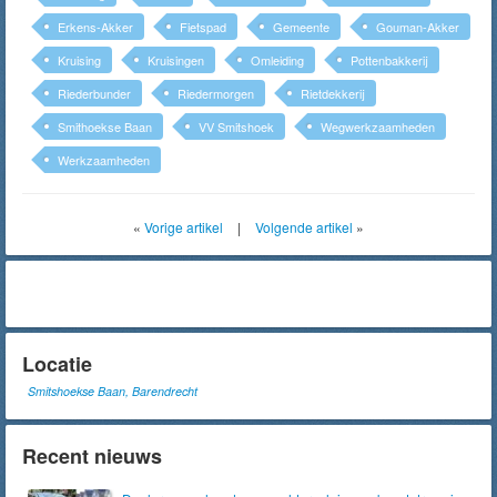
Erkens-Akker
Fietspad
Gemeente
Gouman-Akker
Kruising
Kruisingen
Omleiding
Pottenbakkerij
Riederbunder
Riedermorgen
Rietdekkerij
Smithoekse Baan
VV Smitshoek
Wegwerkzaamheden
Werkzaamheden
«
Vorige artikel
|
Volgende artikel
»
Locatie
Smitshoekse Baan, Barendrecht
Recent nieuws