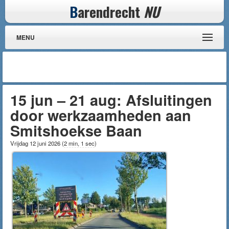
B
arendrecht
NU
MENU
15 jun – 21 aug: Afsluitingen
door werkzaamheden aan
Smitshoekse Baan
Vrijdag 12 juni 2026
(
2 min, 1 sec
)