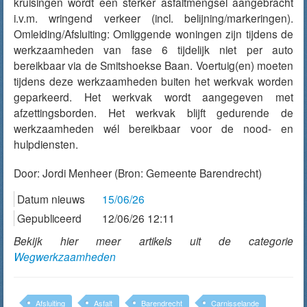
kruisingen wordt een sterker asfaltmengsel aangebracht
i.v.m. wringend verkeer (incl. belijning/markeringen).
Omleiding/Afsluiting: Omliggende woningen zijn tijdens de
werkzaamheden van fase 6 tijdelijk niet per auto
bereikbaar via de Smitshoekse Baan. Voertuig(en) moeten
tijdens deze werkzaamheden buiten het werkvak worden
geparkeerd. Het werkvak wordt aangegeven met
afzettingsborden. Het werkvak blijft gedurende de
werkzaamheden wél bereikbaar voor de nood- en
hulpdiensten.
Door:
Jordi Menheer
(Bron: Gemeente Barendrecht)
Datum nieuws
15/06/26
Gepubliceerd
12/06/26 12:11
Bekijk hier meer artikels uit de categorie
Wegwerkzaamheden
Afsluiting
Asfalt
Barendrecht
Carnisselande