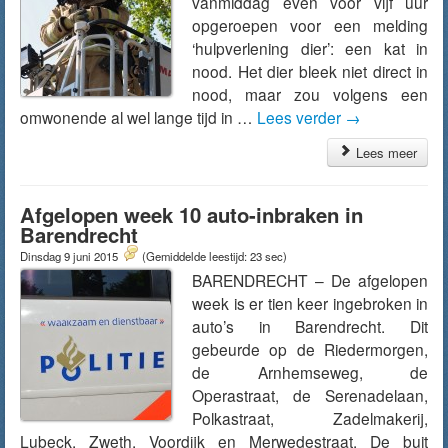
vanmiddag even voor vijf uur
opgeroepen voor een melding
‘hulpverlening dier’: een kat in
nood. Het dier bleek niet direct in
nood, maar zou volgens een
omwonende al wel lange tijd in …
Lees verder
→
Lees meer
Afgelopen week 10 auto-inbraken in
Barendrecht
Dinsdag 9 juni 2015
(Gemiddelde leestijd: 23 sec)
BARENDRECHT – De afgelopen
week is er tien keer ingebroken in
auto’s in Barendrecht. Dit
gebeurde op de Riedermorgen,
de Arnhemseweg, de
Operastraat, de Serenadelaan,
Polkastraat, Zadelmakerij,
Lubeck, Zweth, Voordijk en Merwedestraat. De buit