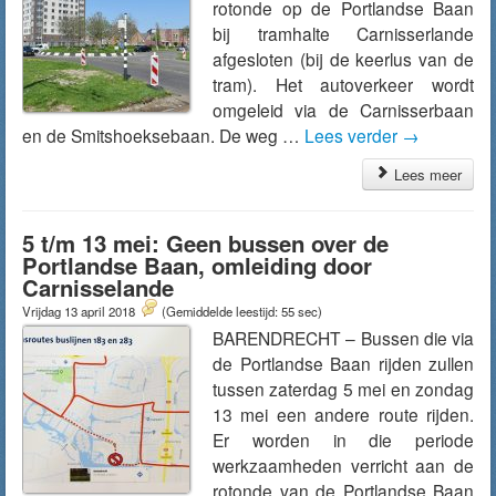
rotonde op de Portlandse Baan
bij tramhalte Carnisserlande
afgesloten (bij de keerlus van de
tram). Het autoverkeer wordt
omgeleid via de Carnisserbaan
en de Smitshoeksebaan. De weg …
Lees verder
→
Lees meer
5 t/m 13 mei: Geen bussen over de
Portlandse Baan, omleiding door
Carnisselande
Vrijdag 13 april 2018
(Gemiddelde leestijd: 55 sec)
BARENDRECHT – Bussen die via
de Portlandse Baan rijden zullen
tussen zaterdag 5 mei en zondag
13 mei een andere route rijden.
Er worden in die periode
werkzaamheden verricht aan de
rotonde van de Portlandse Baan