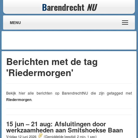
B
arendrecht
NU
MENU
Berichten met de tag
'Riedermorgen'
Bekijk hier alle berichten op BarendrechtNU die zijn getagged met
Riedermorgen
.
15 jun – 21 aug: Afsluitingen door
werkzaamheden aan Smitshoekse Baan
Vrijdag 12 juni 2026
(Gemiddelde leestijd: 2 min, 1 sec)