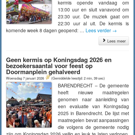
kermis opende vandaag om
13:00 uur en sluit vanavond om
23:30 uur. De muziek gaat om
22:30 uur al uit. De kermis is
komende week 8 dagen geopend: …
Lees verder
→
Lees meer
Geen kermis op Koningsdag 2026 en
bezoekersaantal voor feest op
Doormanplein gehalveerd
Woensdag 7 januari 2026
(Gemiddelde leestijd: 2 min, 39 sec)
BARENDRECHT – De gemeente
heeft nieuwe maatregelen
genomen naar aanleiding van
een evaluatie van Koningsdag
2025 in Barendrecht. De lijst met
maatregelen bevat aanpassingen
die volgens de gemeente nodig
zijn om Koningsdag 2026 veilig en leuk te laten verlopen.