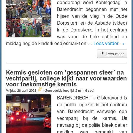
donderdag werd Koningsdag in
Barendrecht begonnen met het
hijsen van de vlag in de Oude
Dorpskern en de Aubade (video)
in de Dorpskerk. In het centrum
was vond de hele ochtend en
middag nog de kinderkleedjesmarkt en …
Lees verder
→
Lees meer
Kermis gesloten om ‘gespannen sfeer’ na
vechtpartij, college kijkt naar voorwaarden
voor toekomstige kermis
Vrijdag 28 april 2023
(Gemiddelde leestijd: 2 min, 6 sec)
BARENDRECHT – Gisteravond is
de politie ingezet in het centrum
van Barendrecht vanwege een
vechtpartij bij de kermis. Uit
navraag bij de politie bleek dat er
melding was gemaakt van