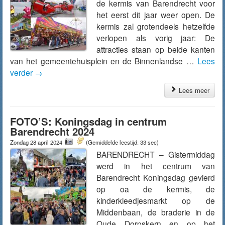
de kermis van Barendrecht voor
het eerst dit jaar weer open. De
kermis zal grotendeels hetzelfde
verlopen als vorig jaar: De
attracties staan op beide kanten
van het gemeentehuisplein en de Binnenlandse …
Lees
verder
→
Lees meer
FOTO’S: Koningsdag in centrum
Barendrecht 2024
Zondag 28 april 2024
(Gemiddelde leestijd: 33 sec)
BARENDRECHT – Gistermiddag
werd in het centrum van
Barendrecht Koningsdag gevierd
op oa de kermis, de
kinderkleedjesmarkt op de
Middenbaan, de braderie in de
Oude Dorpskern en op het