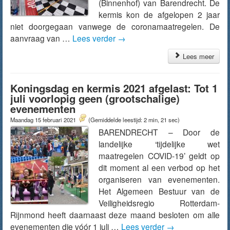
(Binnenhof) van Barendrecht. De
kermis kon de afgelopen 2 jaar
niet doorgegaan vanwege de coronamaatregelen. De
aanvraag van …
Lees verder
→
Lees meer
Koningsdag en kermis 2021 afgelast: Tot 1
juli voorlopig geen (grootschalige)
evenementen
Maandag 15 februari 2021
(Gemiddelde leestijd: 2 min, 21 sec)
BARENDRECHT – Door de
landelijke ‘tijdelijke wet
maatregelen COVID-19’ geldt op
dit moment al een verbod op het
organiseren van evenementen.
Het Algemeen Bestuur van de
Veiligheidsregio Rotterdam-
Rijnmond heeft daarnaast deze maand besloten om alle
evenementen die vóór 1 juli …
Lees verder
→