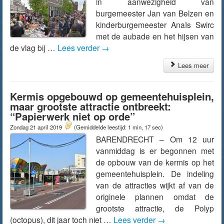
in aanwezigheid van
burgemeester Jan van Belzen en
kinderburgemeester Anaïs Swirc
met de aubade en het hijsen van
de vlag bij …
Lees verder
→
Lees meer
Kermis opgebouwd op gemeentehuisplein,
maar grootste attractie ontbreekt:
“Papierwerk niet op orde”
Zondag 21 april 2019
(Gemiddelde leestijd: 1 min, 17 sec)
BARENDRECHT – Om 12 uur
vanmiddag is er begonnen met
de opbouw van de kermis op het
gemeentehuisplein. De indeling
van de attracties wijkt af van de
originele plannen omdat de
grootste attractie, de Polyp
(octopus), dit jaar toch niet …
Lees verder
→