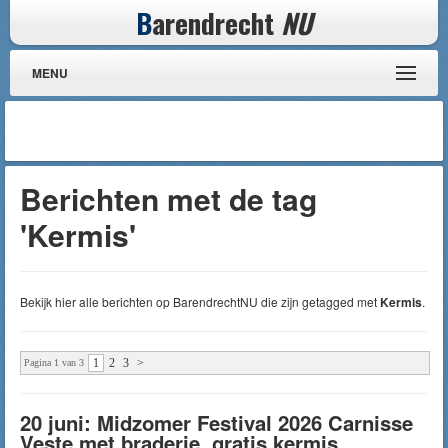
B
arendrecht
NU
MENU
Berichten met de tag
'Kermis'
Bekijk hier alle berichten op BarendrechtNU die zijn getagged met
Kermis
.
1
2
3
>
Pagina 1 van 3
20 juni: Midzomer Festival 2026 Carnisse
Veste met braderie, gratis kermis,