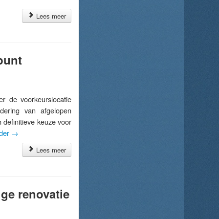
Lees meer
punt
 de voorkeurslocatie
adering van afgelopen
definitieve keuze voor
rder
→
Lees meer
ige renovatie