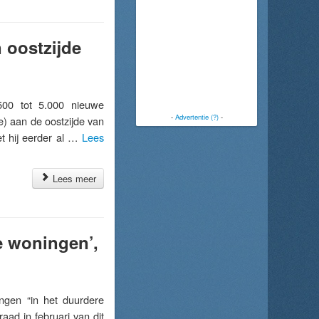
 oostzijde
00 tot 5.000 nieuwe
-
Advertentie (?)
-
) aan de oostzijde van
et hij eerder al …
Lees
Lees meer
e woningen’,
gen “in het duurdere
ad in februari van dit