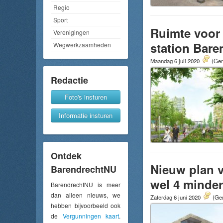
Regio
Sport
Ruimte voor 
Verenigingen
station Bar
Wegwerkzaamheden
Maandag 6 juli 2020
(Gem
Redactie
Foto's insturen
Informatie insturen
Ontdek
Nieuw plan 
BarendrechtNU
wel 4 minde
BarendrechtNU is meer
dan alleen nieuws, we
Zaterdag 6 juni 2020
(Gem
hebben bijvoorbeeld ook
de
Vergunningen kaart
.