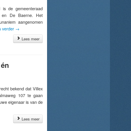
 is de gemeenteraad
nt en De Baerne. Het
en unaniem aangenomen
s verder
→
Lees meer
 én
cht bekend dat Villex
Talmaweg 107 te gaan
euwe eigenaar is van de
Lees meer