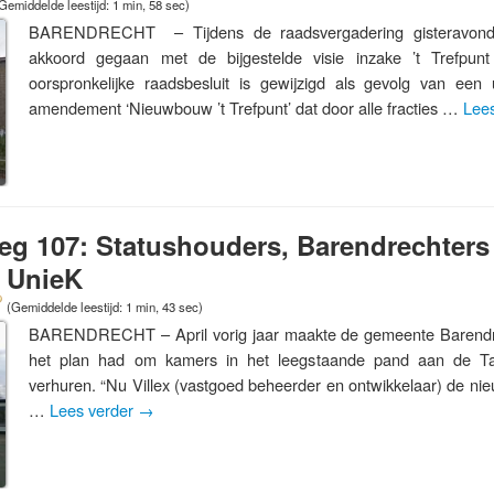
Gemiddelde leestijd: 1 min, 58 sec)
BARENDRECHT – Tijdens de raadsvergadering gisteravond
akkoord gegaan met de bijgestelde visie inzake ’t Trefpu
oorspronkelijke raadsbesluit is gewijzigd als gevolg van e
amendement ‘Nieuwbouw ’t Trefpunt’ dat door alle fracties …
Lee
eg 107: Statushouders, Barendrechters
 UnieK
(Gemiddelde leestijd: 1 min, 43 sec)
BARENDRECHT – April vorig jaar maakte de gemeente Barendre
het plan had om kamers in het leegstaande pand aan de 
verhuren. “Nu Villex (vastgoed beheerder en ontwikkelaar) de ni
…
Lees verder
→