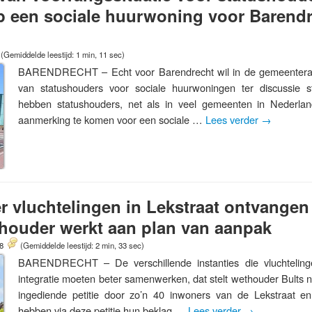
p een sociale huurwoning voor Barend
(Gemiddelde leestijd: 1 min, 11 sec)
BARENDRECHT – Echt voor Barendrecht wil in de gemeenteraa
van statushouders voor sociale huurwoningen ter discussie st
hebben statushouders, net als in veel gemeenten in Nederla
aanmerking te komen voor een sociale …
Lees verder
→
r vluchtelingen in Lekstraat ontvangen 
thouder werkt aan plan van aanpak
18
(Gemiddelde leestijd: 2 min, 33 sec)
BARENDRECHT – De verschillende instanties die vluchteling
integratie moeten beter samenwerken, dat stelt wethouder Bults 
ingediende petitie door zo’n 40 inwoners van de Lekstraat 
hebben via deze petitie hun beklag …
Lees verder
→