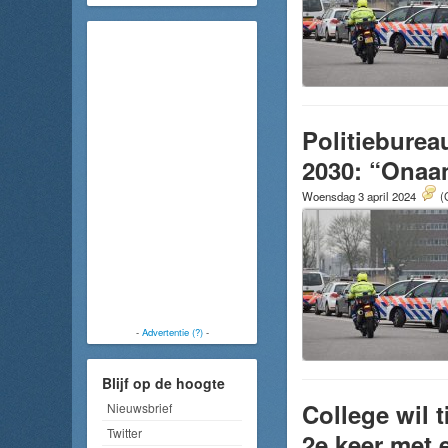
Politieburea
2030: “Onaa
Woensdag 3 april 2024
(
-
Advertentie (?)
-
Blijf op de hoogte
College wil 
Nieuwsbrief
Twitter
2e keer met 