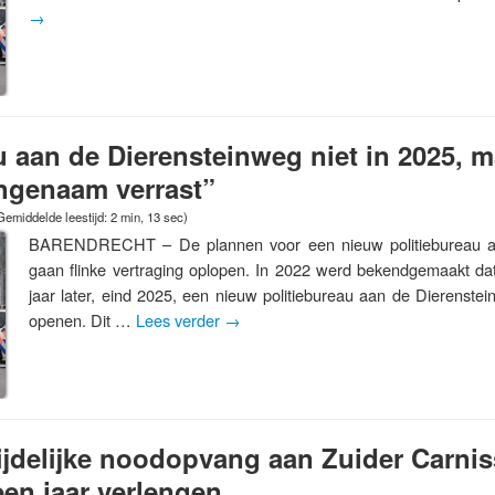
→
u aan de Dierensteinweg niet in 2025, m
ngenaam verrast”
Gemiddelde leestijd: 2 min, 13 sec)
BARENDRECHT – De plannen voor een nieuw politiebureau a
gaan flinke vertraging oplopen. In 2022 werd bekendgemaakt da
jaar later, eind 2025, een nieuw politiebureau aan de Dierenste
openen. Dit …
Lees verder
→
tijdelijke noodopvang aan Zuider Carni
een jaar verlengen