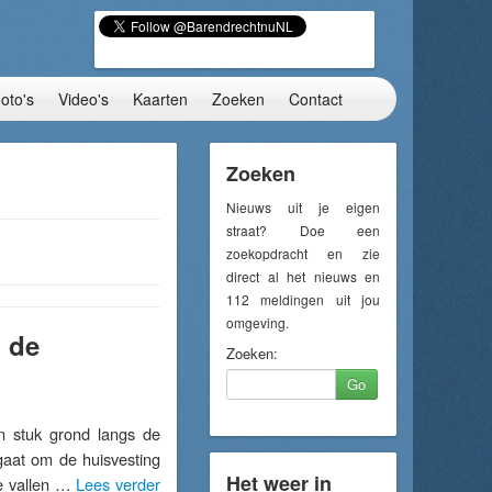
oto's
Video's
Kaarten
Zoeken
Contact
Zoeken
Nieuws uit je eigen
straat? Doe een
zoekopdracht en zie
direct al het nieuws en
112 meldingen uit jou
omgeving.
n de
Zoeken:
Go
 stuk grond langs de
gaat om de huisvesting
Het weer in
ie vallen …
Lees verder