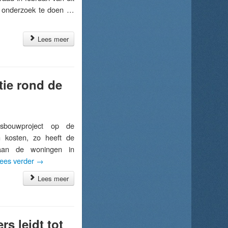
n onderzoek te doen …
Lees meer
tie rond de
bouwproject op de
n kosten, zo heeft de
aan de woningen in
ees verder
→
Lees meer
s leidt tot