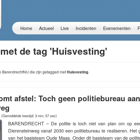
Home
Actueel
Live
Incidenten
Evenementen
F
met de tag 'Huisvesting'
 op BarendrechtNU die zijn getagged met
Huisvesting
.
komt afstel: Toch geen politiebureau aa
weg
(Gemiddelde leestijd: 3 min, 57 sec)
BARENDRECHT – De politie is toch niet van plan om op een
Dierensteinweg vanaf 2030 een politiebureau te realiseren. Het 
van het basisteam Oude Maas. Onder dit basisteam van de polit