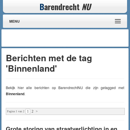
B
arendrecht
NU
MENU
Berichten met de tag
'Binnenland'
Bekijk hier alle berichten op BarendrechtNU die zijn getagged met
Binnenland
.
1
2
>
Pagina 1 van 2
Grote storing van straatverlichting in en