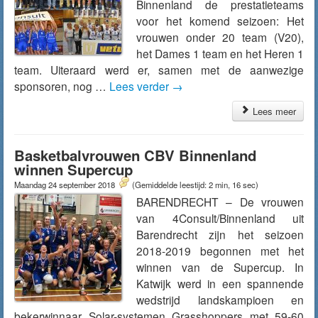
Binnenland de prestatieteams
voor het komend seizoen: Het
vrouwen onder 20 team (V20),
het Dames 1 team en het Heren 1
team. Uiteraard werd er, samen met de aanwezige
sponsoren, nog …
Lees verder
→
Lees meer
Basketbalvrouwen CBV Binnenland
winnen Supercup
Maandag 24 september 2018
(Gemiddelde leestijd: 2 min, 16 sec)
BARENDRECHT – De vrouwen
van 4Consult/Binnenland uit
Barendrecht zijn het seizoen
2018-2019 begonnen met het
winnen van de Supercup. In
Katwijk werd in een spannende
wedstrijd landskampioen en
bekerwinnaar Solar-systemen Grasshoppers met 59-60