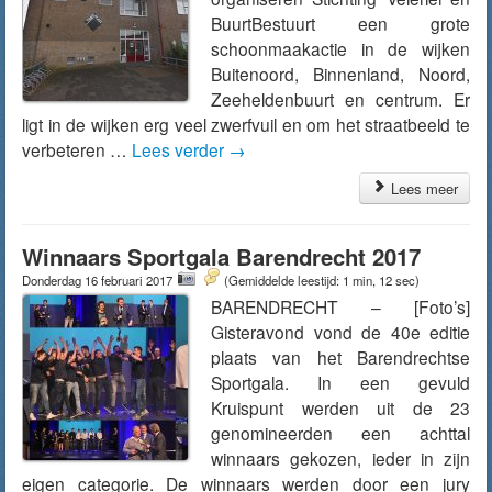
BuurtBestuurt een grote
schoonmaakactie in de wijken
Buitenoord, Binnenland, Noord,
Zeeheldenbuurt en centrum. Er
ligt in de wijken erg veel zwerfvuil en om het straatbeeld te
verbeteren …
Lees verder
→
Lees meer
Winnaars Sportgala Barendrecht 2017
Donderdag 16 februari 2017
(Gemiddelde leestijd: 1 min, 12 sec)
BARENDRECHT – [Foto’s]
Gisteravond vond de 40e editie
plaats van het Barendrechtse
Sportgala. In een gevuld
Kruispunt werden uit de 23
genomineerden een achttal
winnaars gekozen, ieder in zijn
eigen categorie. De winnaars werden door een jury