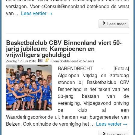
verslagen. Voor 4Consult/Binnenland betekende de winst
van …
Lees verder
→
Lees meer
Basketbalclub CBV Binnenland viert 50-
jarig jubileum: Kampioenen en
vrijwilligers gehuldigd
Zondag 17 juni 2018
(Gemiddelde leestijd: 57 sec)
BARENDRECHT – [Foto’s]
Afgelopen vrijdag en zaterdag
stonden bij Basketbalclub CBV
Binnenland in het teken van het
50-jarig bestaan van de
vereniging. Vrijdagavond ontving
de club al een
Waarderingsoorkonde uit handen van burgemeester van
Belzen. Ook onthulde de vereniging het …
Lees verder
→
Lees meer