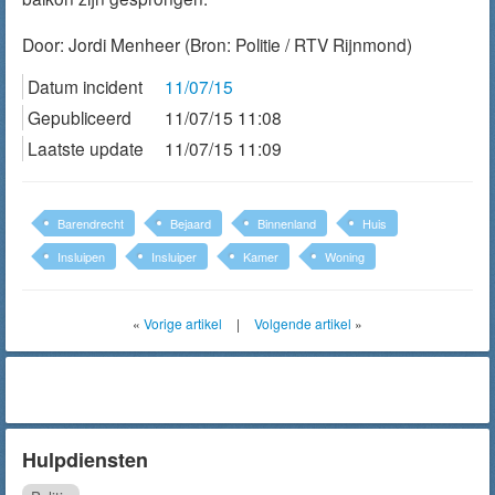
Door:
Jordi Menheer
(Bron: Politie / RTV Rijnmond)
Datum incident
11/07/15
Gepubliceerd
11/07/15 11:08
Laatste update
11/07/15 11:09
Barendrecht
Bejaard
Binnenland
Huis
Insluipen
Insluiper
Kamer
Woning
«
Vorige artikel
|
Volgende artikel
»
Hulpdiensten