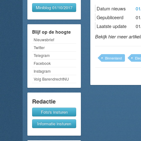
Miniblog 01/10/2017
Datum nieuws
01
Gepubliceerd
01
Laatste update
01
Blijf op de hoogte
Bekijk hier meer artike
Nieuwsbrief
Twitter
Telegram
Binnenland
Elec
Facebook
Instagram
Volg BarendrechtNU
Redactie
Foto's insturen
Informatie insturen