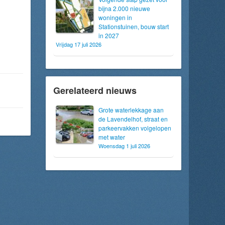
bijna 2.000 nieuwe
woningen in
Stationstuinen, bouw start
in 2027
Vrijdag 17 juli 2026
Gerelateerd nieuws
Grote waterlekkage aan
de Lavendelhof, straat en
parkeervakken volgelopen
met water
Woensdag 1 juli 2026