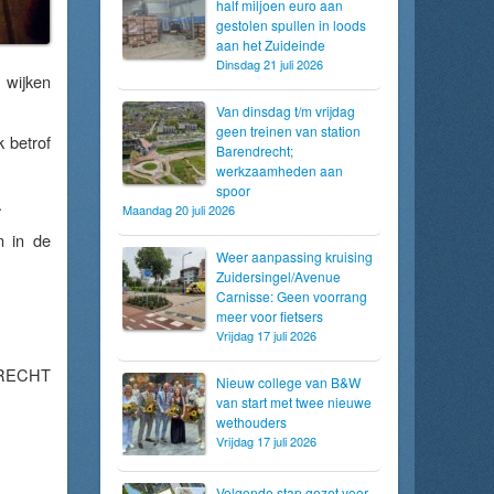
half miljoen euro aan
gestolen spullen in loods
aan het Zuideinde
Dinsdag 21 juli 2026
 wijken
Van dinsdag t/m vrijdag
geen treinen van station
k betrof
Barendrecht;
werkzaamheden aan
spoor
.
Maandag 20 juli 2026
n in de
Weer aanpassing kruising
Zuidersingel/Avenue
Carnisse: Geen voorrang
meer voor fietsers
Vrijdag 17 juli 2026
RECHT
Nieuw college van B&W
van start met twee nieuwe
wethouders
Vrijdag 17 juli 2026
Volgende stap gezet voor