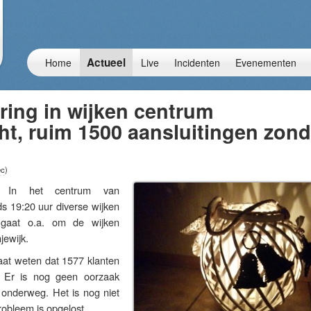
Actueel
Home
Live
Incidenten
Evenementen
ring in wijken centrum
t, ruim 1500 aansluitingen zond
ec
)
In het centrum van
ds 19:20 uur diverse wijken
 gaat o.a. om de wijken
jewijk.
aat weten dat 1577 klanten
. Er is nog geen oorzaak
 onderweg. Het is nog niet
obleem is opgelost.