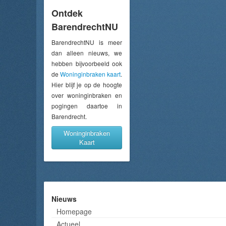
Ontdek
BarendrechtNU
BarendrechtNU is meer
dan alleen nieuws, we
hebben bijvoorbeeld ook
de
Woninginbraken kaart
.
Hier blijf je op de hoogte
over woninginbraken en
pogingen daartoe in
Barendrecht.
Woninginbraken
Kaart
Nieuws
Homepage
Actueel