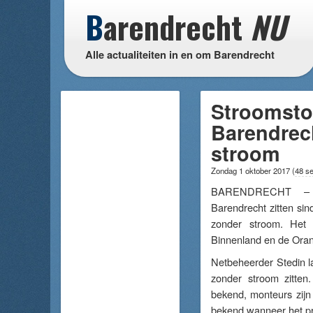
B
arendrecht
NU
Alle actualiteiten in en om Barendrecht
Stroomsto
Barendrech
stroom
Zondag 1 oktober 2017
(
48 s
BARENDRECHT – 
Barendrecht zitten sin
zonder stroom. Het
Binnenland en de Oran
Netbeheerder Stedin l
zonder stroom zitten
bekend, monteurs zijn
bekend wanneer het pr