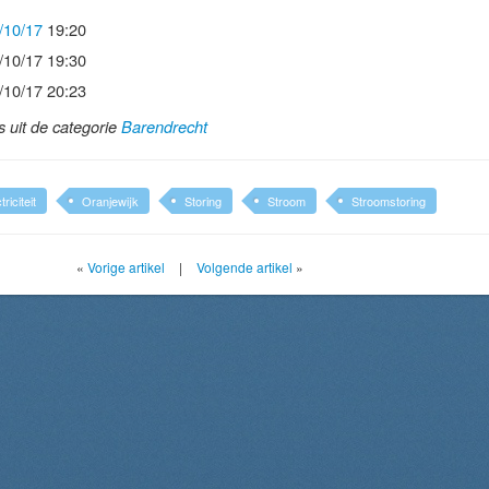
/10/17
19:20
/10/17 19:30
/10/17 20:23
ls uit de categorie
Barendrecht
triciteit
Oranjewijk
Storing
Stroom
Stroomstoring
«
Vorige artikel
|
Volgende artikel
»