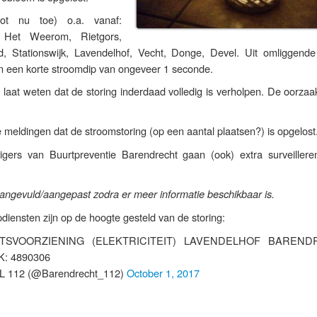
ot nu toe) o.a. vanaf:
 Het Weerom, Rietgors,
d, Stationswijk, Lavendelhof, Vecht, Donge, Devel. Uit omliggende
 een korte stroomdip van ongeveer 1 seconde.
n laat weten dat de storing inderdaad volledig is verholpen. De oorzaa
e meldingen dat de stroomstoring (op een aantal plaatsen?) is opgelost
illigers van Buurtpreventie Barendrecht gaan (ook) extra surveillere
 aangevuld/aangepast zodra er meer informatie beschikbaar is.
pdiensten zijn op de hoogte gesteld van de storing:
TSVOORZIENING (ELEKTRICITEIT) LAVENDELHOF BAREND
K: 4890306
L 112 (@Barendrecht_112)
October 1, 2017