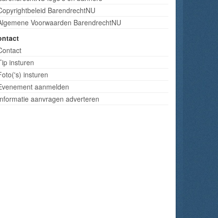
Copyrightbeleid BarendrechtNU
Algemene Voorwaarden BarendrechtNU
ontact
Contact
Tip insturen
Foto('s) insturen
Evenement aanmelden
Informatie aanvragen adverteren