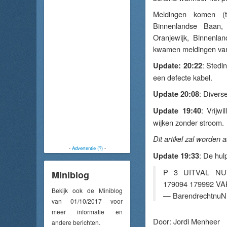
Meldingen komen (t
Binnenlandse Baan,
Oranjewijk, Binnenlan
kwamen meldingen van
: Stedi
Update: 20:22
een defecte kabel.
: Divers
Update 20:08
: Vrijw
Update 19:40
wijken zonder stroom.
Dit artikel zal worden
-
Advertentie (?)
-
: De hul
Update 19:33
P 3 UITVAL NU
Miniblog
179094 179992 VA
Bekijk ook de Miniblog
— BarendrechtnuN
van 01/10/2017 voor
meer informatie en
Door:
Jordi Menheer
andere berichten.