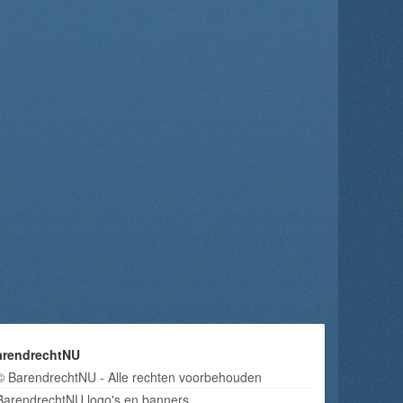
arendrechtNU
© BarendrechtNU - Alle rechten voorbehouden
BarendrechtNU logo's en banners