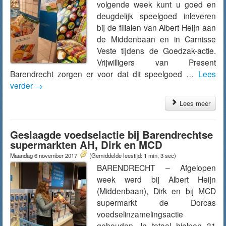
volgende week kunt u goed en
deugdelijk speelgoed inleveren
bij de filialen van Albert Heijn aan
de Middenbaan en in Carnisse
Veste tijdens de Goedzak-actie.
Vrijwilligers van Present
Barendrecht zorgen er voor dat dit speelgoed …
Lees
verder
→
Lees meer
Geslaagde voedselactie bij Barendrechtse
supermarkten AH, Dirk en MCD
Maandag 6 november 2017
(Gemiddelde leestijd: 1 min, 3 sec)
BARENDRECHT – Afgelopen
week werd bij Albert Heijn
(Middenbaan), Dirk en bij MCD
supermarkt de Dorcas
voedselinzamelingsactie
gehouden. In totaal hielpen 31