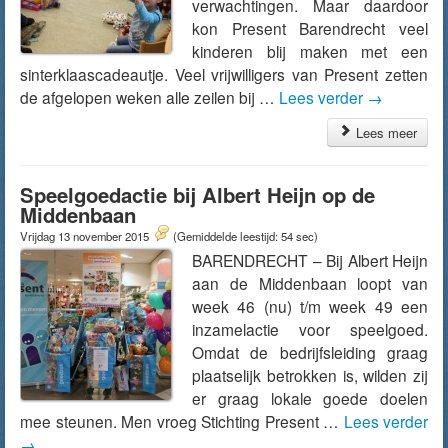
verwachtingen. Maar daardoor
kon Present Barendrecht veel
kinderen blij maken met een
sinterklaascadeautje. Veel vrijwilligers van Present zetten
de afgelopen weken alle zeilen bij …
Lees verder
→
Lees meer
Speelgoedactie bij Albert Heijn op de
Middenbaan
Vrijdag 13 november 2015
(Gemiddelde leestijd: 54 sec)
BARENDRECHT – Bij Albert Heijn
aan de Middenbaan loopt van
week 46 (nu) t/m week 49 een
inzamelactie voor speelgoed.
Omdat de bedrijfsleiding graag
plaatselijk betrokken is, wilden zij
er graag lokale goede doelen
mee steunen. Men vroeg Stichting Present …
Lees verder
→