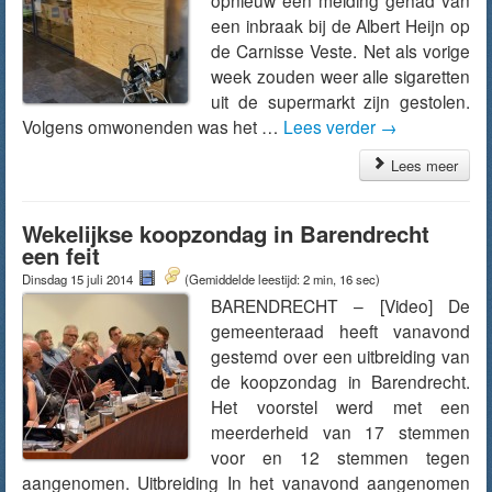
opnieuw een melding gehad van
een inbraak bij de Albert Heijn op
de Carnisse Veste. Net als vorige
week zouden weer alle sigaretten
uit de supermarkt zijn gestolen.
Volgens omwonenden was het …
Lees verder
→
Lees meer
Wekelijkse koopzondag in Barendrecht
een feit
Dinsdag 15 juli 2014
(Gemiddelde leestijd: 2 min, 16 sec)
BARENDRECHT – [Video] De
gemeenteraad heeft vanavond
gestemd over een uitbreiding van
de koopzondag in Barendrecht.
Het voorstel werd met een
meerderheid van 17 stemmen
voor en 12 stemmen tegen
aangenomen. Uitbreiding In het vanavond aangenomen