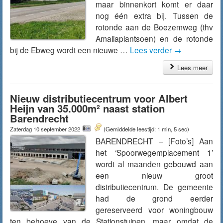
maar binnenkort komt er daar
nog één extra bij. Tussen de
rotonde aan de Boezemweg (thv
Amaliaplantsoen) en de rotonde
bij de Ebweg wordt een nieuwe …
Lees verder
→
Lees meer
Nieuw distributiecentrum voor Albert
Heijn van 35.000m² naast station
Barendrecht
Zaterdag 10 september 2022
(Gemiddelde leestijd: 1 min, 5 sec)
BARENDRECHT – [Foto’s] Aan
het ‘Spoorwegemplacement 1’
wordt al maanden gebouwd aan
een nieuw groot
distributiecentrum. De gemeente
had de grond eerder
gereserveerd voor woningbouw
ten behoeve van de Stationstuinen, maar omdat de