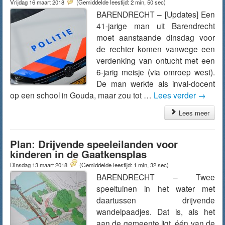
Vrijdag 16 maart 2018
(Gemiddelde leestijd: 2 min, 50 sec)
BARENDRECHT – [Updates] Een
41-jarige man uit Barendrecht
moet aanstaande dinsdag voor
de rechter komen vanwege een
verdenking van ontucht met een
6-jarig meisje (via omroep west).
De man werkte als inval-docent
op een school in Gouda, maar zou tot …
Lees verder
→
Lees meer
Plan: Drijvende speeleilanden voor
kinderen in de Gaatkensplas
Dinsdag 13 maart 2018
(Gemiddelde leestijd: 1 min, 32 sec)
BARENDRECHT – Twee
speeltuinen in het water met
daartussen drijvende
wandelpaadjes. Dat is, als het
aan de gemeente ligt, één van de