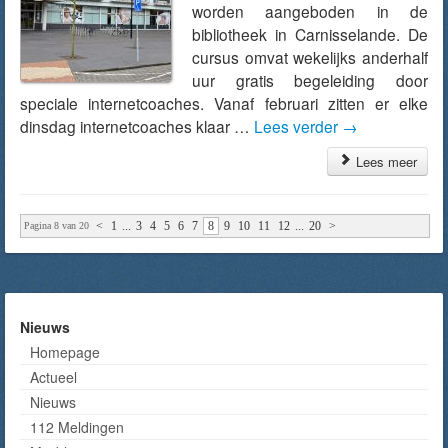
worden aangeboden in de
bibliotheek in Carnisselande. De
cursus omvat wekelijks anderhalf
uur gratis begeleiding door
speciale internetcoaches. Vanaf februari zitten er elke
dinsdag internetcoaches klaar …
Lees verder
→
Lees meer
<
1
...
3
4
5
6
7
8
9
10
11
12
...
20
>
Pagina 8 van 20
Nieuws
Homepage
Actueel
Nieuws
112 Meldingen