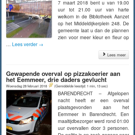
7 maart 2018 bent u van 19.00
uur tot 21.00 uur van harte
welkom in de Bibliotheek Aanzet
op het Middeldijkerplein 248. De
gemeente laat u dan de plannen
zien voor meer kleur en fleur op
…
Lees verder
→
Lees meer
Gewapende overval op pizzakoerier aan
het Eemmeer, drie daders gevlucht
Woensdag 28 februari 2018
(Gemiddelde leestijd: 1 min, 13 sec)
BARENDRECHT – Afgelopen
nacht heeft er een overval
plaatsgevonden aan het
Eemmeer in Barendrecht. Een
maaltijdbezorger werd rond 01:00
uur overvallen door 3 personen.
De politie is op zoek gegaan naar