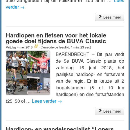
auto aangereden bij de Fuikkant en zou al in …
Lees
verder
→
Lees meer
Hardlopen en fietsen voor het lokale
goede doel tijdens de BUVA Classic
Vrijdag 4 mei 2018
(Gemiddelde leestijd: 1 min, 23 sec)
BARENDRECHT – Dit jaar vindt
de 5e BUVA Classic plaats op
zaterdag 16 juni 2018, het
jaarlijkse hardloop- en fietsevent
van de regio. Er is keuze uit 2
loopafstanden (5 of 10 km
hardlopen) en drie fietsafstanden
(25, 50 of …
Lees verder
→
Lees meer
Hardloop- en wandelspecialist “Lopers