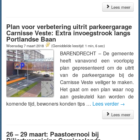
Lees meer
Plan voor verbetering uitrit parkeergarage
Carnisse Veste: Extra invoegstrook langs
Portlandse Baan
Woensdag 7 maart 2018
(Gemiddelde leestijd: 1 min, 6 sec)
BARENDRECHT – De gemeente
heeft vanavond een voorlopig
plan gepresenteerd om de uitrit
van de parkeergarage bij de
Carnisse Veste veiliger te maken.
Het gaat om een plan waar nog
aan gesleuteld kan worden de
komende tijd, bewoners konden tips …
Lees verder
→
Lees meer
26 – 29 maart: Paastoernooi bij