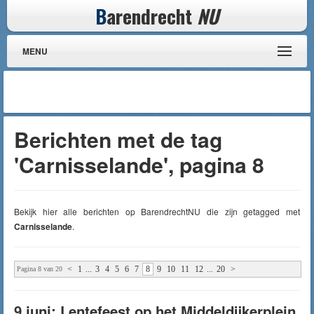
B
arendrecht
NU
MENU
Berichten met de tag
'Carnisselande', pagina 8
Bekijk hier alle berichten op BarendrechtNU die zijn getagged met
Carnisselande
.
<
1
...
3
4
5
6
7
8
9
10
11
12
...
20
>
Pagina 8 van 20
9 juni: Lentefeest op het Middeldijkerplein