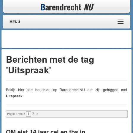
B
arendrecht
NU
MENU
Berichten met de tag
'Uitspraak'
Bekijk hier alle berichten op BarendrechtNU die zijn getagged met
Uitspraak
.
1
2
>
Pagina 1 van 2
OM eist 14 jaar cel en tbs in