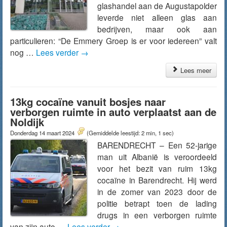
glashandel aan de Augustapolder
leverde niet alleen glas aan
bedrijven, maar ook aan
particulieren: “De Emmery Groep is er voor iedereen” valt
nog …
Lees verder
→
Lees meer
13kg cocaïne vanuit bosjes naar
verborgen ruimte in auto verplaatst aan de
Noldijk
Donderdag 14 maart 2024
(Gemiddelde leestijd: 2 min, 1 sec)
BARENDRECHT – Een 52-jarige
man uit Albanië is veroordeeld
voor het bezit van ruim 13kg
cocaïne in Barendrecht. Hij werd
in de zomer van 2023 door de
politie betrapt toen de lading
drugs in een verborgen ruimte
van zijn auto …
Lees verder
→