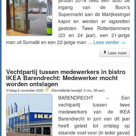
januari 2019 reed een auto de
ingang van de Boon’s
Supermarkt aan de Marijkesingel
kapot en werden er sigaretten
gestolen. Twee Rotterdammers
(23 en 24 jaar), een 21-jarige
man uit Somalië en een 22-jarige man …
Lees verder
→
Lees meer
Vechtpartij tussen medewerkers in bistro
IKEA Barendrecht: Medewerker mocht
worden ontslagen
Vrijdag 6 november 2020
(Gemiddelde leestijd: 3 min, 39 sec)
BARENDRECHT – Een
vechtpartij tussen twee
medewerkers van de IKEA
Barendrecht in juni van dit jaar
heeft geleid tot ontslag op
staande voet voor (in ieder geval)