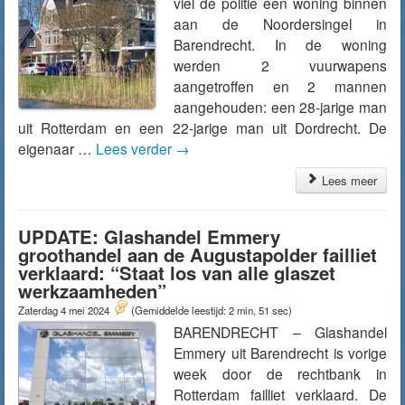
viel de politie een woning binnen
aan de Noordersingel in
Barendrecht. In de woning
werden 2 vuurwapens
aangetroffen en 2 mannen
aangehouden: een 28-jarige man
uit Rotterdam en een 22-jarige man uit Dordrecht. De
eigenaar …
Lees verder
→
Lees meer
UPDATE: Glashandel Emmery
groothandel aan de Augustapolder failliet
verklaard: “Staat los van alle glaszet
werkzaamheden”
Zaterdag 4 mei 2024
(Gemiddelde leestijd: 2 min, 51 sec)
BARENDRECHT – Glashandel
Emmery uit Barendrecht is vorige
week door de rechtbank in
Rotterdam failliet verklaard. De