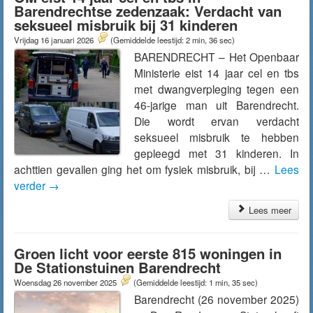
Barendrechtse zedenzaak: Verdacht van
seksueel misbruik bij 31 kinderen
Vrijdag 16 januari 2026
(Gemiddelde leestijd: 2 min, 36 sec)
BARENDRECHT – Het Openbaar
Ministerie eist 14 jaar cel en tbs
met dwangverpleging tegen een
46-jarige man uit Barendrecht.
Die wordt ervan verdacht
seksueel misbruik te hebben
gepleegd met 31 kinderen. In
achttien gevallen ging het om fysiek misbruik, bij …
Lees
verder
→
Lees meer
Groen licht voor eerste 815 woningen in
De Stationstuinen Barendrecht
Woensdag 26 november 2025
(Gemiddelde leestijd: 1 min, 35 sec)
Barendrecht (26 november 2025)