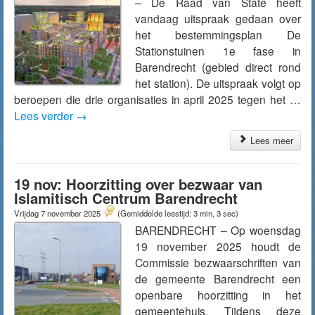
– De Raad van State heeft
vandaag uitspraak gedaan over
het bestemmingsplan De
Stationstuinen 1e fase in
Barendrecht (gebied direct rond
het station). De uitspraak volgt op
beroepen die drie organisaties in april 2025 tegen het …
Lees verder
→
Lees meer
19 nov: Hoorzitting over bezwaar van
Islamitisch Centrum Barendrecht
Vrijdag 7 november 2025
(Gemiddelde leestijd: 3 min, 3 sec)
BARENDRECHT – Op woensdag
19 november 2025 houdt de
Commissie bezwaarschriften van
de gemeente Barendrecht een
openbare hoorzitting in het
gemeentehuis. Tijdens deze