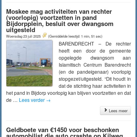
Moskee mag activiteiten van rechter
(voorlopig) voortzetten in pand
Bijdorpplein, besluit over dwangsom
uitgesteld
Woensdag 23 juli 2025
(Gemiddelde leestijd: 1 min, 51 sec)
BARENDRECHT – De rechter
heeft een door de gemeente
opgelegde dwangsom aan
Islamitisch Centrum Barendrecht
(en de pandeigenaar) voorlopig
stopgezet/uitgesteld. “Dit houdt in
dat de stichting haar activiteiten in
het pand in Bijdorp voorlopig kan blijven voortzetten en dat
de …
Lees verder
→
Lees meer
Geldboete van €1450 voor beschonken
automobilist die auto crashte op Kilweg