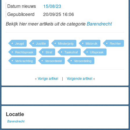
Datum nieuws
15/08/23
Gepubliceerd
20/09/25 16:06
Bekijk hier meer artikels uit de categorie
Barendrecht
Jeugd
Justitie
Minderjarig
Misbruik
Rechter
Rechtspraak
Straf
Taakstraf
Uitspraak
Verkrachting
Veroordeeld
Veroordeling
«
Vorige artikel
|
Volgende artikel
»
Locatie
Barendrecht