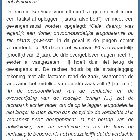
het slachtoffer.
”
De rechter kan/mag voor dit soort vergrijpen niet alleen
een taakstraf opleggen (“
taakstrafverbod”)
, er moet een
gevangenisstraf worden opgelegd: “
Gelet daarop was
eigenlijk een (forse) onvoorwaardelijke jeugddetentie op
zijn plaats geweest
“
. In dit geval is de jongen echter
veroordeeld tot 63 dagen cel, waarvan 60 voorwaardelijk
(proeftijd van 2 jaar). De drie overgebleven dagen heeft hij
eerder al vastgezeten. Hij hoeft dus niet terug de
gevangenis in. De rechter houdt bij de strafoplegging
rekening met alle factoren rond de zaak, waaronder de
langzame behandeling van de strafzaak zelf (2 jaar later):
“
In de persoonlijkheid van de verdachte en de
overschrijding van de redelijke termijn (…) ziet de
rechtbank echter reden om de op te leggen jeugddetentie
niet langer te laten duren dan de tijd die de verdachte al in
voorarrest heeft doorgebracht. In het belang van de
ontwikkeling van de verdachte en om de kans op
herhaling te beperken is het noodzakelijk dat de verdachte