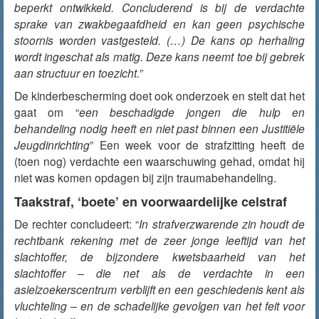
beperkt ontwikkeld. Concluderend is bij de verdachte
sprake van zwakbegaafdheid en kan geen psychische
stoornis worden vastgesteld. (…) De kans op herhaling
wordt ingeschat als matig. Deze kans neemt toe bij gebrek
aan structuur en toezicht.
”
De kinderbescherming doet ook onderzoek en stelt dat het
gaat om “
een beschadigde jongen die hulp en
behandeling nodig heeft en niet past binnen een Justitiële
Jeugdinrichting
” Een week voor de strafzitting heeft de
(toen nog) verdachte een waarschuwing gehad, omdat hij
niet was komen opdagen bij zijn traumabehandeling.
Taakstraf, ‘boete’ en voorwaardelijke celstraf
De rechter concludeert: “
In strafverzwarende zin houdt de
rechtbank rekening met de zeer jonge leeftijd van het
slachtoffer, de bijzondere kwetsbaarheid van het
slachtoffer – die net als de verdachte in een
asielzoekerscentrum verblijft en een geschiedenis kent als
vluchteling – en de schadelijke gevolgen van het feit voor