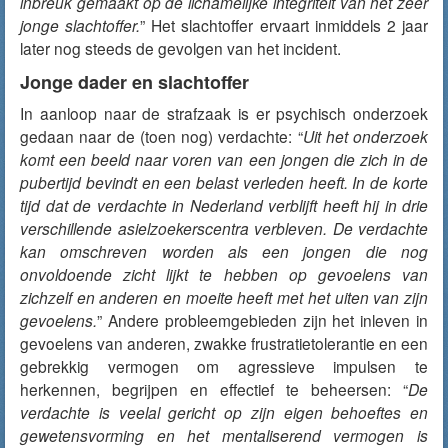
inbreuk gemaakt op de lichamelijke integriteit van het zeer
jonge slachtoffer.
” Het slachtoffer ervaart inmiddels 2 jaar
later nog steeds de gevolgen van het incident.
Jonge dader en slachtoffer
In aanloop naar de strafzaak is er psychisch onderzoek
gedaan naar de (toen nog) verdachte: “
Uit het onderzoek
komt een beeld naar voren van een jongen die zich in de
pubertijd bevindt en een belast verleden heeft. In de korte
tijd dat de verdachte in Nederland verblijft heeft hij in drie
verschillende asielzoekerscentra verbleven. De verdachte
kan omschreven worden als een jongen die nog
onvoldoende zicht lijkt te hebben op gevoelens van
zichzelf en anderen en moeite heeft met het uiten van zijn
gevoelens.
” Andere probleemgebieden zijn het inleven in
gevoelens van anderen, zwakke frustratietolerantie en een
gebrekkig vermogen om agressieve impulsen te
herkennen, begrijpen en effectief te beheersen: “
De
verdachte is veelal gericht op zijn eigen behoeftes en
gewetensvorming en het mentaliserend vermogen is