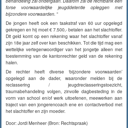
behandeling zal ondergaan. Daarom zal de rechtbank een
forse voorwaardelijke jeugddetentie opleggen met
bijzondere voorwaarden.
”
De jongen heeft ook een taakstraf van 60 uur opgelegd
gekregen en hij moet
€ 7.500,-
betalen aan het slachtoffer.
Dit geld komt op een rekening waar het slachtoffer vanaf
zijn 18e jaar zelf over kan beschikken. Tot die tijd mag een
wettelijke vertegenwoordiger
van het jongetje alleen met
toestemming van de kantonrechter geld van de rekening
halen.
De rechter heeft diverse ‘bijzondere voorwaarden’
opgelegd aan de dader, waaronder
melden bij de
reclassering / jeugdreclasseringstoezicht,
traumabehandeling volgen, zinvolle dagbesteding in de
vorm van school en/of werk uitoefenen, meewerken aan
traject van een jongerencoach ene en contactverbod met
het slachtoffer en zijn moeder.
Door:
Jordi Menheer
(Bron: Rechtspraak)