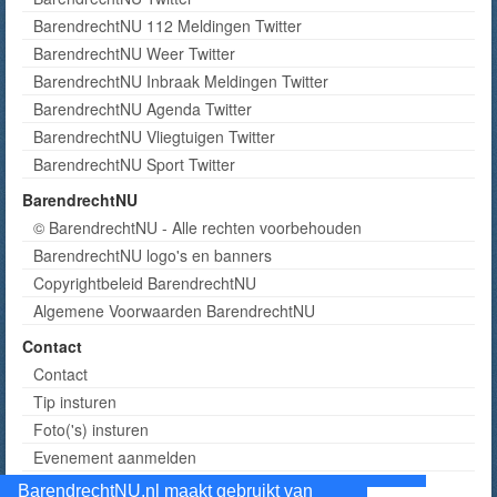
BarendrechtNU 112 Meldingen Twitter
BarendrechtNU Weer Twitter
BarendrechtNU Inbraak Meldingen Twitter
BarendrechtNU Agenda Twitter
BarendrechtNU Vliegtuigen Twitter
BarendrechtNU Sport Twitter
BarendrechtNU
© BarendrechtNU - Alle rechten voorbehouden
BarendrechtNU logo's en banners
Copyrightbeleid BarendrechtNU
Algemene Voorwaarden BarendrechtNU
Contact
Contact
Tip insturen
Foto('s) insturen
Evenement aanmelden
Informatie aanvragen adverteren
BarendrechtNU.nl maakt gebruikt van