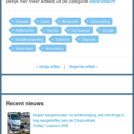
Bekijk hier meer artikels uit de categorie
Barendrecht
Gewond
Letsel
Mishandeld
Mishandeling
Politierechter
Rechter
Rechtspraak
Schade
Schadevergoeding
Taakstraf
Uitspraak
Veroordeeld
Veroordeling
«
Vorige artikel
|
Volgende artikel
»
Recent nieuws
Dealer aangehouden na achtervolging, sok met drugs in
heg aangetroffen aan de Chopinstraat
Vrijdag 7 augustus 2026