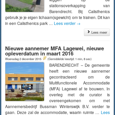
stationsoverkapping van
Barendrecht. Bij Calisthenics
gebruik je je eigen lichaam(sgewicht) om te trainen. Dit kan
in een Calisthenics park …
Lees verder
→
Lees meer
Nieuwe aannemer MFA Lagewei, nieuwe
opleverdatum in maart 2016
Woensdag 2 december 2015
(Gemiddelde leestijd: 1 min, 8 sec)
BARENDRECHT – De gemeente
heeft een nieuwe aannemer
gecontracteerd om de
Multifunctionele Accommodatie
(MFA) Lagewei af te bouwen. In
overleg met de curator is
overeengekomen om met
Aannemersbedrijf Bussman Winterswijk B.V. verder te
gaan. Deze zal de accommodatie, waarin ruimte …
Lees