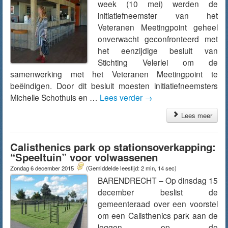
week (10 mei) werden de
initiatiefneemster van het
Veteranen Meetingpoint geheel
onverwacht geconfronteerd met
het eenzijdige besluit van
Stichting Velerlei om de
samenwerking met het Veteranen Meetingpoint te
beëindigen. Door dit besluit moesten initiatiefneemsters
Michelle Schothuis en …
Lees verder
→
Lees meer
Calisthenics park op stationsoverkapping:
“Speeltuin” voor volwassenen
Zondag 6 december 2015
(Gemiddelde leestijd: 2 min, 14 sec)
BARENDRECHT – Op dinsdag 15
december beslist de
gemeenteraad over een voorstel
om een Calisthenics park aan de
leggen op de