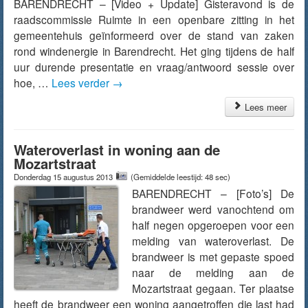
BARENDRECHT – [Video + Update] Gisteravond is de
raadscommissie Ruimte in een openbare zitting in het
gemeentehuis geïnformeerd over de stand van zaken
rond windenergie in Barendrecht. Het ging tijdens de half
uur durende presentatie en vraag/antwoord sessie over
hoe, …
Lees verder
→
Lees meer
Wateroverlast in woning aan de
Mozartstraat
Donderdag 15 augustus 2013
(Gemiddelde leestijd: 48 sec)
BARENDRECHT – [Foto’s] De
brandweer werd vanochtend om
half negen opgeroepen voor een
melding van wateroverlast. De
brandweer is met gepaste spoed
naar de melding aan de
Mozartstraat gegaan. Ter plaatse
heeft de brandweer een woning aangetroffen die last had