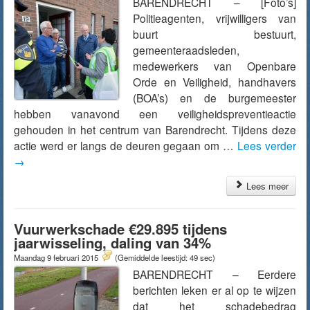
BARENDRECHT – [Foto’s]
Politieagenten, vrijwilligers van
buurt bestuurt,
gemeenteraadsleden,
medewerkers van Openbare
Orde en Veiligheid, handhavers
(BOA’s) en de burgemeester
hebben vanavond een veiligheidspreventieactie
gehouden in het centrum van Barendrecht. Tijdens deze
actie werd er langs de deuren gegaan om …
Lees verder
→
Lees meer
Vuurwerkschade €29.895 tijdens
jaarwisseling, daling van 34%
Maandag 9 februari 2015
(Gemiddelde leestijd: 49 sec)
BARENDRECHT – Eerdere
berichten leken er al op te wijzen
dat het schadebedrag