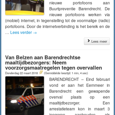
nieuwe portofoons aan
Buurtpreventie Barendrecht. De
nieuwe portofoons werken via
(mobiel) internet, in tegenstelling tot de voormalige (radio)
portofoons. Door de internetverbinding is het bereik en de
…
Lees verder
→
Lees meer
Van Belzen aan Barendrechtse
maaltijdbezorgers: Neem
voorzorgsmaatregelen tegen overvallen
Donderdag 22 maart 2018
(Gemiddelde leestijd: 1 min, 4 sec)
BARENDRECHT – Eind februari
vond er aan het Eemmeer in
Barendrecht een gewapende
overval plaats op een
maaltijdbezorger. Een
arrestatieteam kon in maart 3
jongeren aanhouden als