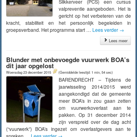
Slikkerveer (PCS) een cursus
valpreventie aangeboden. Het is
gericht op het verbeteren van de
kracht, stabiliteit en het persoonlijk begeleiden in
groepsverband. Het programma start …
Lees verder
→
Lees meer
Blunder met onbevoegde vuurwerk BOA’s
dit jaar opgelost
Woensdag 23 december 2015
(Gemiddelde leestijd: 1 min, 54 sec)
BARENDRECHT – Tijdens de
jaarwisseling 2014/2015 werd
aangekondigd dat de gemeente
meer BOA’s in zou gaan zetten
om vuurwerkoverlast aan te
pakken. Op 31 december 2014
zijn verspreid over de dag acht
(“vuurwerk”) BOA’s ingezet om overlastgevers aan te
spreken …
Lees verder
→