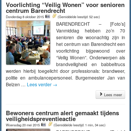
Voorlichting “Veilig Wonen” voor senioren
centrum Barendrecht
Donderdag 8 oktober 2015
(Gemiddelde leestijd: 52 sec)
BARENDRECHT – [Foto’s]
Vanmiddag hebben zo’n 70
senioren die woonachtig zijn in
het centrum van Barendrecht een
voorlichting bijgewoond over
“Veilig Wonen”. Onderwerpen als
brandveiligheid en babbeltrucs
werden hierbij toegelicht door professionals: brandweer,
politie en ambulancepersoneel. Burgemeester Jan van
Belzen …
Lees verder
→
Lees meer
Bewoners centrum alert gemaakt tijdens
veiligheidspreventieactie
Woensdag 20 mei 2015
(Gemiddelde leestijd: 1 min, 34 sec)