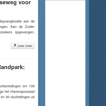
sseweg voor
opvanglocatie aan de
engen. Aan de Zuider
zoekers opgevangen,
Lees meer
Randpark:
orbereidingen om 109
angs het Havenspoorpad
en 30 vluchtelingen uit