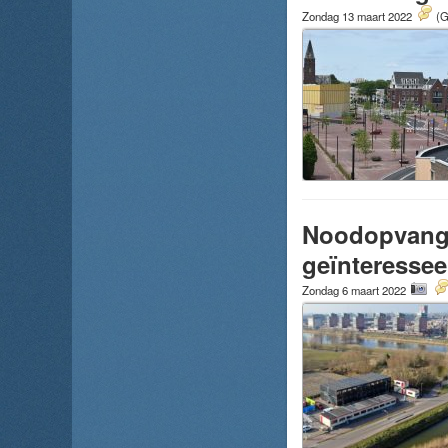
Zondag 13 maart 2022
(G
Noodopvang 
geïnteresse
Zondag 6 maart 2022