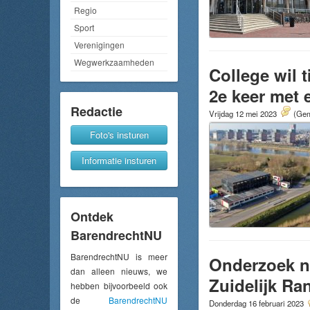
Regio
Sport
Verenigingen
Wegwerkzaamheden
College wil 
2e keer met 
Redactie
Vrijdag 12 mei 2023
(Gem
Foto's insturen
Informatie insturen
Ontdek
BarendrechtNU
BarendrechtNU is meer
Onderzoek na
dan alleen nieuws, we
Zuidelijk Ra
hebben bijvoorbeeld ook
de
BarendrechtNU
Donderdag 16 februari 2023