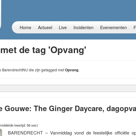
Home
Actueel
Live
Incidenten
Evenementen
F
 met de tag 'Opvang'
 op BarendrechtNU die zijn getagged met
Opvang
.
e Gouwe: The Ginger Daycare, dagopv
iddelde leestijd: 56 sec)
BARENDRECHT – Vanmiddag vond de feestelijke officiële op