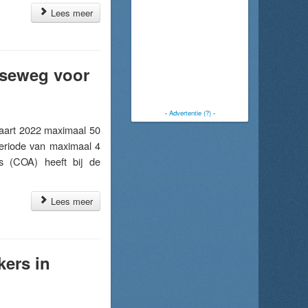
Lees meer
sseweg voor
-
Advertentie (?)
-
art 2022 maximaal 50
periode van maximaal 4
s (COA) heeft bij de
Lees meer
kers in