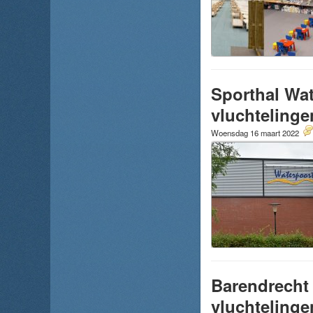
Sporthal Wa
vluchtelinge
Woensdag 16 maart 2022
Barendrecht 
vluchtelinge