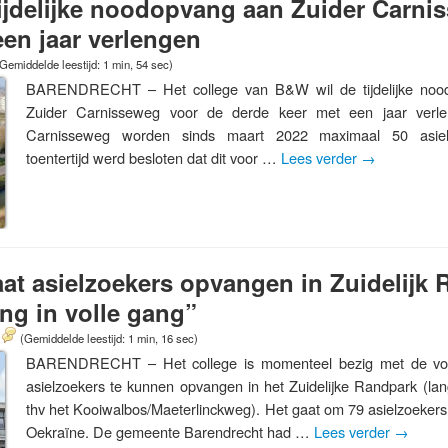
tijdelijke noodopvang aan Zuider Carni
een jaar verlengen
Gemiddelde leestijd: 1 min, 54 sec)
BARENDRECHT – Het college van B&W wil de tijdelijke nood
Zuider Carnisseweg voor de derde keer met een jaar verl
Carnisseweg worden sinds maart 2022 maximaal 50 asiel
toentertijd werd besloten dat dit voor …
Lees verder
→
t asielzoekers opvangen in Zuidelijk 
ng in volle gang”
(Gemiddelde leestijd: 1 min, 16 sec)
BARENDRECHT – Het college is momenteel bezig met de vo
asielzoekers te kunnen opvangen in het Zuidelijke Randpark (l
thv het Kooiwalbos/Maeterlinckweg). Het gaat om 79 asielzoekers 
Oekraïne. De gemeente Barendrecht had …
Lees verder
→