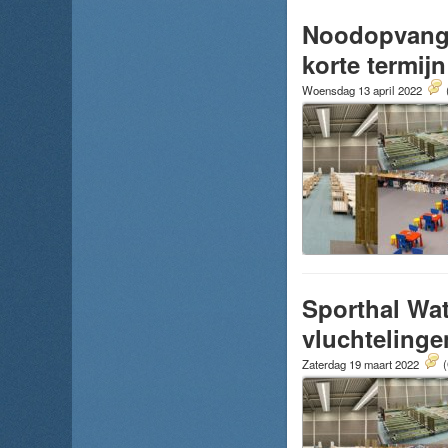
Noodopvang 
korte termijn
Woensdag 13 april 2022
Sporthal Wat
vluchtelinge
Zaterdag 19 maart 2022
(