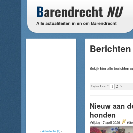
B
arendrecht
NU
Alle actualiteiten in en om Barendrecht
Berichten
Bekijk hier alle berichten
1
2
>
Pagina 1 van 2
Nieuw aan d
honden
Vrijdag 17 april 2026
(Gem
-
Advertentie (?)
-