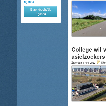
agenda
BarendrechtNU
Agenda
College wil 
asielzoekers
Zaterdag 4 juni 2022
(Gem