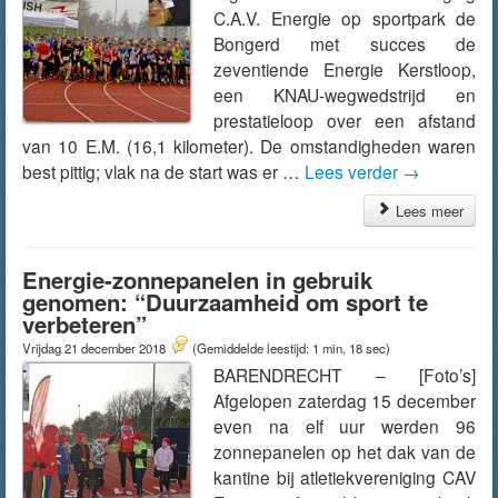
C.A.V. Energie op sportpark de
Bongerd met succes de
zeventiende Energie Kerstloop,
een KNAU-wegwedstrijd en
prestatieloop over een afstand
van 10 E.M. (16,1 kilometer). De omstandigheden waren
best pittig; vlak na de start was er …
Lees verder
→
Lees meer
Energie-zonnepanelen in gebruik
genomen: “Duurzaamheid om sport te
verbeteren”
Vrijdag 21 december 2018
(Gemiddelde leestijd: 1 min, 18 sec)
BARENDRECHT – [Foto’s]
Afgelopen zaterdag 15 december
even na elf uur werden 96
zonnepanelen op het dak van de
kantine bij atletiekvereniging CAV