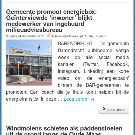
Gemeente promoot energiebox:
Geïnterviewde ‘inwoner’ blijkt
medewerker van ingehuurd
milieuadviesbureau
Vrijdag 24 december 2021
(Gemiddelde leestijd: 1 min, 59 sec)
BARENDRECHT – De gemeente
Barendrecht publiceerde vorige
week op alle social media
kanalen (Twitter, Facebook,
Instagram, LinkedIn) een korte
video om de ‘energiecoach’
binnen de BAR-gemeenten te
promoten: Een coach die je thuis komt helpen bij de
energietransitie. In deze …
Lees verder
→
Lees meer
Windmolens schieten als paddenstoelen
uit de grond langs de Oude Maas