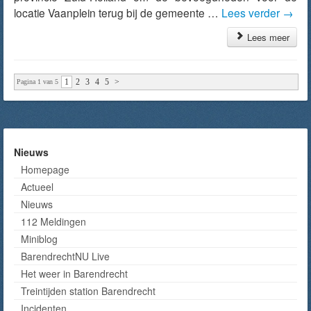
locatie Vaanplein terug bij de gemeente …
Lees verder
→
Lees meer
1
2
3
4
5
>
Pagina 1 van 5
Nieuws
Homepage
Actueel
Nieuws
112 Meldingen
Miniblog
BarendrechtNU Live
Het weer in Barendrecht
Treintijden station Barendrecht
Incidenten