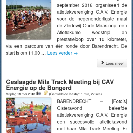
september 2018 organiseert de
atletiekvereniging C.A.V. Energie
voor de negenendertigste maal
de Ziedewij Oude Maasloop, een
Atletiekunie wedstrijd en
prestatieloop over 10 kilometer,
via een parcours van één ronde door Barendrecht. De
start is om 11.00 …
Lees verder
→
Lees meer
Geslaagde Mila Track Meeting bij CAV
Energie op de Bongerd
Vrijdag 18 mei 2018
(Gemiddelde leestijd: 1 min, 22 sec)
BARENDRECHT – [Foto’s]
Gisteravond beleefde
atletiekvereniging C.A.V. Energie
een succesvolle atletiekavond
met haar Mila Track Meeting. Er