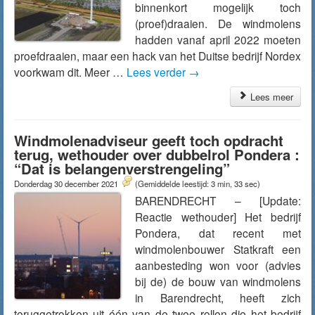
binnenkort mogelijk toch
(proef)draaien. De windmolens
hadden vanaf april 2022 moeten
proefdraaien, maar een hack van het Duitse bedrijf Nordex
voorkwam dit. Meer …
Lees verder
→
Lees meer
Windmolenadviseur geeft toch opdracht
terug, wethouder over dubbelrol Pondera :
“Dat is belangenverstrengeling”
Donderdag 30 december 2021
(Gemiddelde leestijd: 3 min, 33 sec)
BARENDRECHT – [Update:
Reactie wethouder] Het bedrijf
Pondera, dat recent met
windmolenbouwer Statkraft een
aanbesteding won voor (advies
bij de) de bouw van windmolens
in Barendrecht, heeft zich
teruggetrokken uit één van de twee rollen die het bedrijf