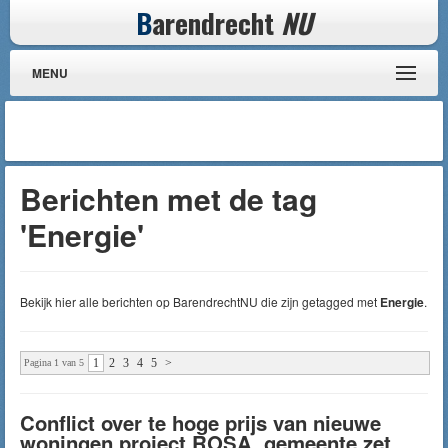
B
arendrecht
NU
MENU
Berichten met de tag
'Energie'
Bekijk hier alle berichten op BarendrechtNU die zijn getagged met
Energie
.
1
2
3
4
5
>
Pagina 1 van 5
Conflict over te hoge prijs van nieuwe
woningen project ROSA, gemeente zet