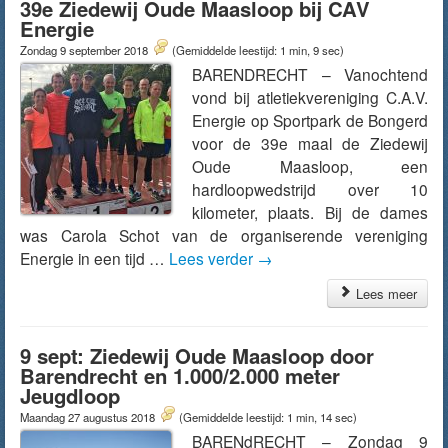
39e Ziedewij Oude Maasloop bij CAV
Energie
Zondag 9 september 2018
(Gemiddelde leestijd: 1 min, 9 sec)
BARENDRECHT – Vanochtend
vond bij atletiekvereniging C.A.V.
Energie op Sportpark de Bongerd
voor de 39e maal de Ziedewij
Oude Maasloop, een
hardloopwedstrijd over 10
kilometer, plaats. Bij de dames
was Carola Schot van de organiserende vereniging
Energie in een tijd …
Lees verder
→
Lees meer
9 sept: Ziedewij Oude Maasloop door
Barendrecht en 1.000/2.000 meter
Jeugdloop
Maandag 27 augustus 2018
(Gemiddelde leestijd: 1 min, 14 sec)
BARENdRECHT – Zondag 9