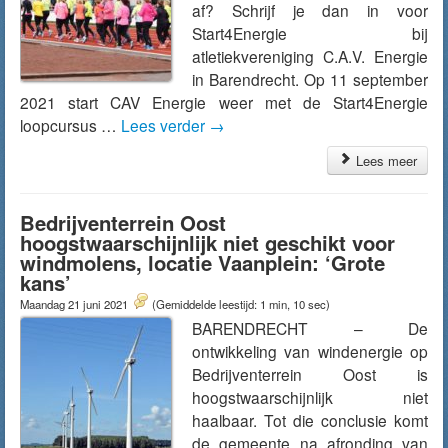
af? Schrijf je dan in voor
Start4Energie bij
atletiekvereniging C.A.V. Energie
in Barendrecht. Op 11 september
2021 start CAV Energie weer met de Start4Energie
loopcursus …
Lees verder
→
Lees meer
Bedrijventerrein Oost
hoogstwaarschijnlijk niet geschikt voor
windmolens, locatie Vaanplein: ‘Grote
kans’
Maandag 21 juni 2021
(Gemiddelde leestijd: 1 min, 10 sec)
BARENDRECHT – De
ontwikkeling van windenergie op
Bedrijventerrein Oost is
hoogstwaarschijnlijk niet
haalbaar. Tot die conclusie komt
de gemeente na afronding van