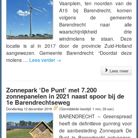
Vaanplein, ten noorden van de
A15 bij Barendrecht, komen
volgens de gemeente
Barendrecht naar alle
waarschijnlijkheid drie
windmolens te staan. Deze
locatie is al in 2017 door de provincie Zuid-Holland
aangewezen. Gemeente Barendrecht: “Doordat deze
molens …
Lees verder
→
Lees meer
Zonnepark ‘De Punt’ met 7.200
zonnepanelen in 2021 naast spoor bij de
1e Barendrechtseweg
Donderdag 12 december 2019
(Gemiddelde leestijd: 1 min, 33 sec)
BARENDRECHT – Greenspread
heeft de definitieve gunning voor
de aanbesteding Zonnepark De
Punt in Barendrecht ontvangen.