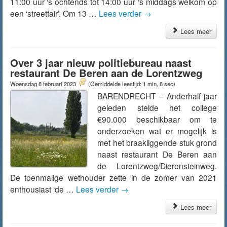
11:00 uur ‘s ochtends tot 14:00 uur ‘s middags welkom op
een ‘streetfair’. Om 13 …
Lees verder
→
Lees meer
Over 3 jaar nieuw politiebureau naast
restaurant De Beren aan de Lorentzweg
Woensdag 8 februari 2023
(Gemiddelde leestijd: 1 min, 8 sec)
BARENDRECHT – Anderhalf jaar
geleden stelde het college
€90.000 beschikbaar om te
onderzoeken wat er mogelijk is
met het braakliggende stuk grond
naast restaurant De Beren aan
de Lorentzweg/Dierensteinweg.
De toenmalige wethouder zette in de zomer van 2021
enthousiast ‘de …
Lees verder
→
Lees meer