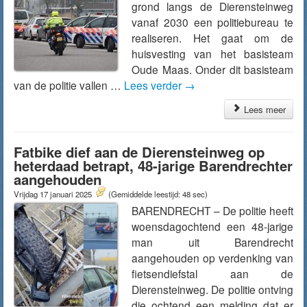
grond langs de Dierensteinweg
vanaf 2030 een politiebureau te
realiseren. Het gaat om de
huisvesting van het basisteam
Oude Maas. Onder dit basisteam
van de politie vallen …
Lees verder
→
Lees meer
Fatbike dief aan de Dierensteinweg op
heterdaad betrapt, 48-jarige Barendrechter
aangehouden
Vrijdag 17 januari 2025
(Gemiddelde leestijd: 48 sec)
BARENDRECHT – De politie heeft
woensdagochtend een 48-jarige
man uit Barendrecht
aangehouden op verdenking van
fietsendiefstal aan de
Dierensteinweg. De politie ontving
die ochtend een melding dat er