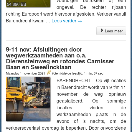
voertuigen betrokken bij een
ongeval. De rechter rijbaan
richting Europoort werd hiervoor afgesloten. Verkeer vanuit
Barendrecht kwam …
Lees verder
→
Lees meer
9-11 nov: Afsluitingen door
wegwerkzaamheden aan o.a.
Dierensteinweg en rotondes Carnisser
Baan en Sweelincklaan
Maandag 1 november 2021
(Gemiddelde leestijd: 1 min, 57 sec)
BARENDRECHT – Op vijf locaties
in Barendrecht wordt van 9 t/m 11
november de weg opnieuw
geasfalteerd. Op sommige
locaties vinden de
werkzaamheden plaats in de
avond of ’s nachts, om de
verkeersoverlast overdag te beperken. Door onvoorziene