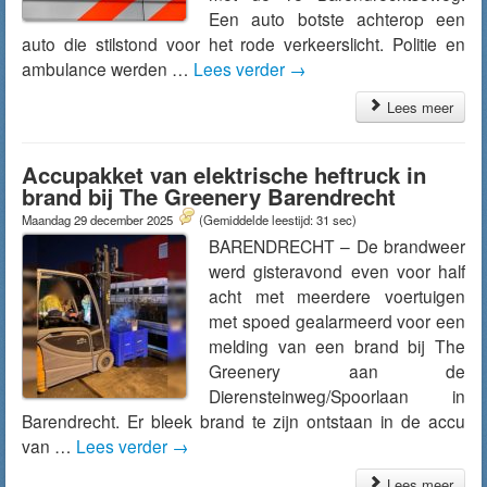
Een auto botste achterop een
auto die stilstond voor het rode verkeerslicht. Politie en
ambulance werden …
Lees verder
→
Lees meer
Accupakket van elektrische heftruck in
brand bij The Greenery Barendrecht
Maandag 29 december 2025
(Gemiddelde leestijd: 31 sec)
BARENDRECHT – De brandweer
werd gisteravond even voor half
acht met meerdere voertuigen
met spoed gealarmeerd voor een
melding van een brand bij The
Greenery aan de
Dierensteinweg/Spoorlaan in
Barendrecht. Er bleek brand te zijn ontstaan in de accu
van …
Lees verder
→
Lees meer