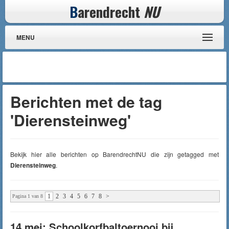
B
arendrecht
NU
MENU
Berichten met de tag
'Dierensteinweg'
Bekijk hier alle berichten op BarendrechtNU die zijn getagged met
Dierensteinweg
.
1
2
3
4
5
6
7
8
>
Pagina 1 van 8
14 mei: Schoolkorfbaltoernooi bij