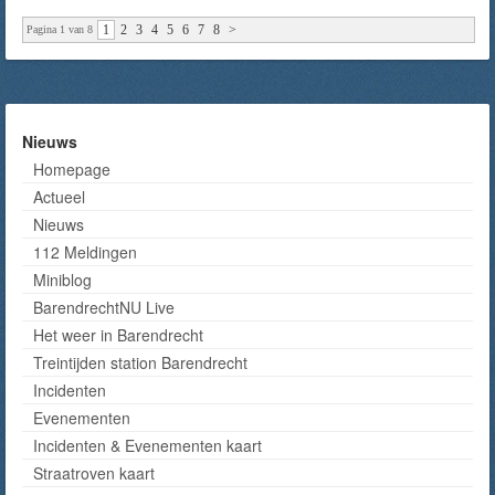
1
2
3
4
5
6
7
8
>
Pagina 1 van 8
Nieuws
Homepage
Actueel
Nieuws
112 Meldingen
Miniblog
BarendrechtNU Live
Het weer in Barendrecht
Treintijden station Barendrecht
Incidenten
Evenementen
Incidenten & Evenementen kaart
Straatroven kaart